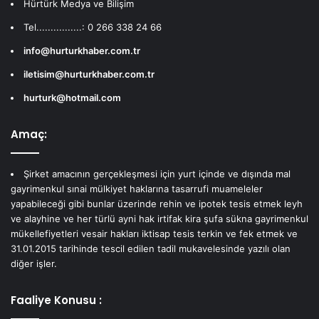
Hürtürk Medya ve Bilişim
Tel................: 0 266 338 24 66
info@hurturkhaber.com.tr
iletisim@hurturkhaber.com.tr
hurturk@hotmail.com
Amaç:
Şirket amacının gerçekleşmesi için yurt içinde ve dışında mal
gayrimenkul sınai mülkiyet haklarına tasarrufi muameleler
yapabileceği gibi bunlar üzerinde rehin ve ipotek tesis etmek leyh
ve alayhine ve her türlü ayni hak irtifak kira şufa sükna gayrimenkul
mükellefiyetleri vesair hakları iktisap tesis terkin ve fek etmek ve
31.01.2015 tarihinde tescil edilen tadil mukavelesinde yazılı olan
diğer işler.
Faaliye Konusu :