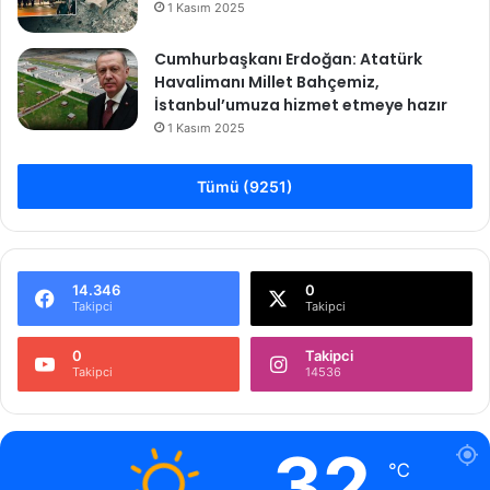
1 Kasım 2025
l
a
Cumhurbaşkanı Erdoğan: Atatürk
m
Havalimanı Millet Bahçemiz,
a
İstanbul’umuza hizmet etmeye hazır
y
1 Kasım 2025
a
p
a
Tümü (9251)
c
a
k
?
14.346
0
Takipci
Takipci
0
Takipci
Takipci
14536
32
℃