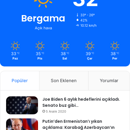
Bergama
33º - 26º
42%
10.12 km/h
Açık hava
33
35
38
39
38
℃
℃
℃
℃
℃
Paz
Pts
Sal
Çar
Per
Popüler
Son Eklenen
Yorumlar
Joe Biden 6 aylık hedeflerini açıkladı.
Senato buz gibi…
5 Aralık 2020
Putin’den Ermenistan’ı yıkan
açıklama: Karabağ Azerbaycan’ın