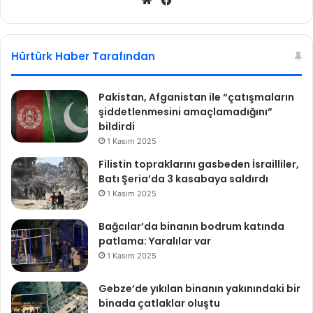
We
Fa
k
b
ce
a
n
sit
bo
ı
esi
ok
Hürtürk Haber Tarafından
E
r
d
Pakistan, Afganistan ile “çatışmaların
o
şiddetlenmesini amaçlamadığını”
ğ
bildirdi
a
1 Kasım 2025
n
Filistin topraklarını gasbeden İsrailliler,
n
Batı Şeria’da 3 kasabaya saldırdı
e
z
1 Kasım 2025
a
m
Bağcılar’da binanın bodrum katında
a
patlama: Yaralılar var
n
1 Kasım 2025
a
ç
Gebze’de yıkılan binanın yakınındaki bir
ı
binada çatlaklar oluştu
k