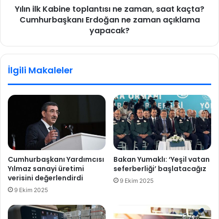
r
Yılın ilk Kabine toplantısı ne zaman, saat kaçta?
a
ü
Cumhurbaşkanı Erdoğan ne zaman açıklama
b
n
i
yapacak?
v
n
e
e
h
t
İlgili Makaleler
i
o
z
p
m
l
e
a
t
n
l
t
e
ı
r
s
i
ı
Cumhurbaşkanı Yardımcısı
Bakan Yumaklı: ‘Yeşil vatan
s
n
Yılmaz sanayi üretimi
seferberliği’ başlatacağız
e
e
verisini değerlendirdi
9 Ekim 2025
k
z
9 Ekim 2025
t
a
ö
m
r
a