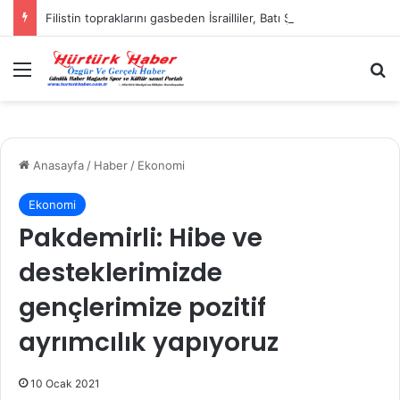
Filistin topraklarını gasbeden İsrailliler, Batı Şeria’da 3 kasabaya saldırdı
Menü
A
Anasayfa
/
Haber
/
Ekonomi
Ekonomi
Pakdemirli: Hibe ve
desteklerimizde
gençlerimize pozitif
ayrımcılık yapıyoruz
10 Ocak 2021