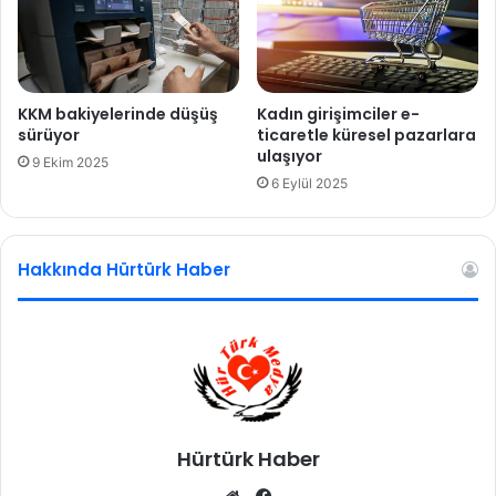
ü
n
2
,
0
s
2
a
1
a
KKM bakiyelerinde düşüş
Kadın girişimciler e-
'
t
sürüyor
ticaretle küresel pazarlara
d
k
ulaşıyor
9 Ekim 2025
e
a
6 Eylül 2025
n
ç
u
t
m
a
u
Hakkında Hürtürk Haber
?
t
C
l
u
u
m
h
u
r
b
a
Hürtürk Haber
ş