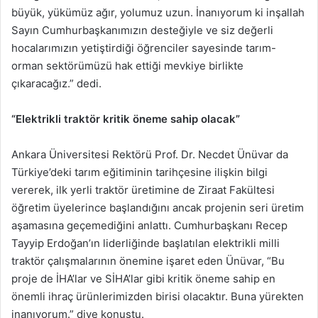
büyük, yükümüz ağır, yolumuz uzun. İnanıyorum ki inşallah
Sayın Cumhurbaşkanımızın desteğiyle ve siz değerli
hocalarımızın yetiştirdiği öğrenciler sayesinde tarım-
orman sektörümüzü hak ettiği mevkiye birlikte
çıkaracağız.” dedi.
“Elektrikli traktör kritik öneme sahip olacak”
Ankara Üniversitesi Rektörü Prof. Dr. Necdet Ünüvar da
Türkiye’deki tarım eğitiminin tarihçesine ilişkin bilgi
vererek, ilk yerli traktör üretimine de Ziraat Fakültesi
öğretim üyelerince başlandığını ancak projenin seri üretim
aşamasına geçemediğini anlattı. Cumhurbaşkanı Recep
Tayyip Erdoğan’ın liderliğinde başlatılan elektrikli milli
traktör çalışmalarının önemine işaret eden Ünüvar, “Bu
proje de İHA’lar ve SİHA’lar gibi kritik öneme sahip en
önemli ihraç ürünlerimizden birisi olacaktır. Buna yürekten
inanıyorum.” diye konuştu.