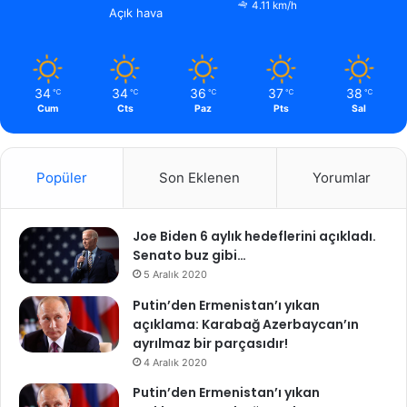
4.11 km/h
Açık hava
34
34
36
37
38
℃
℃
℃
℃
℃
Cum
Cts
Paz
Pts
Sal
Popüler
Son Eklenen
Yorumlar
Joe Biden 6 aylık hedeflerini açıkladı.
Senato buz gibi…
5 Aralık 2020
Putin’den Ermenistan’ı yıkan
açıklama: Karabağ Azerbaycan’ın
ayrılmaz bir parçasıdır!
4 Aralık 2020
Putin’den Ermenistan’ı yıkan