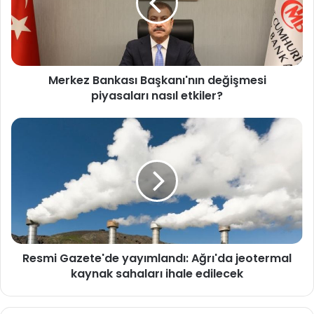
e
z
B
a
n
Merkez Bankası Başkanı'nın değişmesi
k
piyasaları nasıl etkiler?
a
s
ı
R
B
e
a
s
ş
m
k
i
a
G
n
a
ı
z
'
e
n
Resmi Gazete'de yayımlandı: Ağrı'da jeotermal
t
ı
kaynak sahaları ihale edilecek
e
n
'
d
d