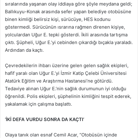
sıralarında yaşanan olay iddiaya göre şöyle meydana geldi;
Ballıkuyu-Konak arasında sefer yapan belediye otobüsüne
binen kimliği belirsiz kişi, sürücüye, HES kodunu
göstermedi. Sürücünün ısrarına rağmen direnen kişiye,
yolculardan Uğur E. tepki gösterdi. İkili arasında tartışma
çıktı. Şüpheli, Uğur E.’yi cebinden çıkardığı bıçakla yaraladı.
Ardından da kaçtı.
Çevredekilerin ihbarı üzerine gelen gelen sağlık ekipleri,
hafif yaralı olan Uğur E.’yi İzmir Katip Çelebi Üniversitesi
Atatürk Eğitim ve Araştırma Hastanesi’ne götürdü.
Tedaviye alınan Uğur E.’nin sağlık durumunun iyi olduğu
öğrenildi. Polis ekipleri, şüphelinin kimliğini tespit ederek,
yakalamak için çalışma başlattı.
‘İKİ DEFA VURDU SONRA DA KAÇTI’
Olaya tanık olan esnaf Cemil Acar, “Otobüsün içinde