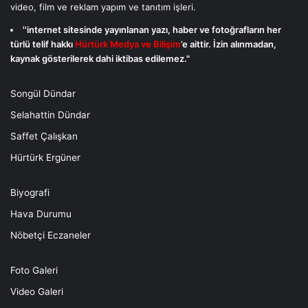
video, film ve reklam yapım ve tanıtım işleri.
''internet sitesinde yayınlanan yazı, haber ve fotoğrafların her
türlü telif hakkı
Hürtürk Medya ve Bilişim
’e aittir. İzin alınmadan,
kaynak gösterilerek dahi iktibas edilemez."
Songül Dündar
Selahattin Dündar
Saffet Çalışkan
Hürtürk Ergüner
Biyografi
Hava Durumu
Nöbetçi Eczaneler
Foto Galeri
Video Galeri