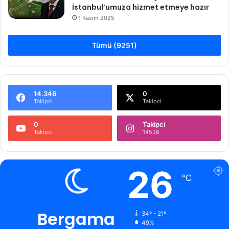
İstanbul’umuza hizmet etmeye hazır
1 Kasım 2025
Tümü (9251)
14.346
0
Takipci
Takipci
0
Takipci
Takipci
14536
26
℃
Bergama
34º - 21º
49%