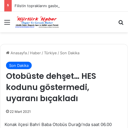
Filistin topraklarını gasbeden İsrailliler, Batı Şeria’da 3 kasabaya saldırdı
Menü
A
Anasayfa
/
Haber
/
Türkiye
/
Son Dakika
Son Dakika
Otobüste dehşet… HES
kodunu göstermedi,
uyaranı bıçakladı
22 Mart 2021
Konak ilçesi Bahri Baba Otobüs Durağı’nda saat 06.00