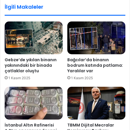
e
e
İlgili Makaleler
ğ
y
i
a
ş
y
m
ı
e
m
s
l
i
a
p
n
i
d
Gebze’de yıkılan binanın
Bağcılar’da binanın
y
ı
yakınındaki bir binada
bodrum katında patlama:
a
:
çatlaklar oluştu
Yaralılar var
s
A
1 Kasım 2025
1 Kasım 2025
a
ğ
l
r
a
ı
r
'
ı
d
n
a
a
j
s
e
İstanbul Altın Rafinerisi
TBMM Dijital Mecralar
ı
o