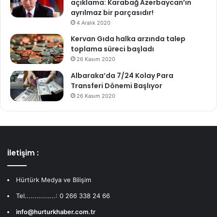
açıklama: Karabağ Azerbaycan’ın
ayrılmaz bir parçasıdır!
4 Aralık 2020
Kervan Gıda halka arzında talep
toplama süreci başladı
26 Kasım 2020
Albaraka’da 7/24 Kolay Para
Transferi Dönemi Başlıyor
26 Kasım 2020
İletişim :
Hürtürk Medya ve Bilişim
Tel................: 0 266 338 24 66
info@hurturkhaber.com.tr