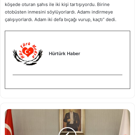
köşede oturan şahıs ile iki kişi tartışıyordu. Birine
otobüsten inmesini söylüyorlardı. Adamı indirmeye
çalışıyorlardı. Adam iki defa bıçağı vurup, kaçtı” dedi.
Hürtürk Haber
M
e
r
k