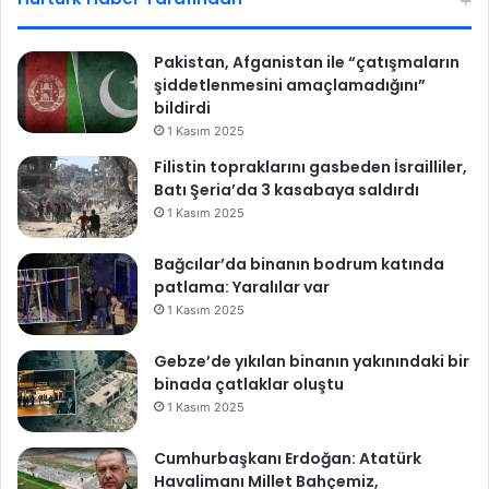
h
a
l
Pakistan, Afganistan ile “çatışmaların
e
şiddetlenmesini amaçlamadığını”
e
bildirdi
d
1 Kasım 2025
i
Filistin topraklarını gasbeden İsrailliler,
l
Batı Şeria’da 3 kasabaya saldırdı
e
1 Kasım 2025
c
e
Bağcılar’da binanın bodrum katında
k
patlama: Yaralılar var
1 Kasım 2025
Gebze’de yıkılan binanın yakınındaki bir
binada çatlaklar oluştu
1 Kasım 2025
Cumhurbaşkanı Erdoğan: Atatürk
Havalimanı Millet Bahçemiz,