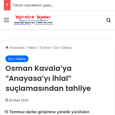
Filistin topraklarını gasbeden İsrailliler, Batı Şeria’da 3 kasabaya saldırdı
Menü
A
Anasayfa
/
Haber
/
Türkiye
/
Son Dakika
Son Dakika
Osman Kavala’ya
“Anayasa’yı ihlal”
suçlamasından tahliye
20 Mart 2020
15 Temmuz darbe girişimine yönelik yürütülen