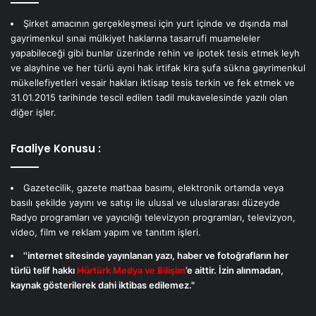
Şirket amacının gerçekleşmesi için yurt içinde ve dışında mal
gayrimenkul sınai mülkiyet haklarına tasarrufi muameleler
yapabileceği gibi bunlar üzerinde rehin ve ipotek tesis etmek leyh
ve alayhine ve her türlü ayni hak irtifak kira şufa sükna gayrimenkul
mükellefiyetleri vesair hakları iktisap tesis terkin ve fek etmek ve
31.01.2015 tarihinde tescil edilen tadil mukavelesinde yazılı olan
diğer işler.
Faaliye Konusu :
Gazetecilik, gazete matbaa basımı, elektronik ortamda veya
basılı şekilde yayını ve satışı ile ulusal ve uluslararası düzeyde
Radyo programları ve yayıcılığı televizyon programları, televizyon,
video, film ve reklam yapım ve tanıtım işleri.
''internet sitesinde yayınlanan yazı, haber ve fotoğrafların her
türlü telif hakkı
Hürtürk Medya ve Bilişim
’e aittir. İzin alınmadan,
kaynak gösterilerek dahi iktibas edilemez."