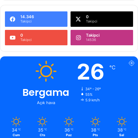
14.346
0
Takipci
Takipci
0
Takipci
Takipci
14536
26
℃
Bergama
34º - 26º
55%
5.9 km/h
Açık hava
34
35
36
38
38
℃
℃
℃
℃
℃
Cum
Cts
Paz
Pts
Sal