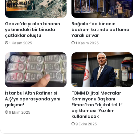
’
o
a
n
n
:
k
Gebze’de yıkılan binanın
Bağcılar’da binanın
1
a
yakınındaki bir binada
bodrum katında patlama:
0
z
çatlaklar oluştu
Yaralılar var
t
a
1 Kasım 2025
1 Kasım 2025
u
n
t
a
u
c
k
a
l
k
a
m
a
İstanbul Altın Rafinerisi
TBMM Dijital Mecralar
A.Ş’ye operasyonda yeni
Komisyonu Başkanı
gelişme!
Elmas’tan “dijital telif”
açıklaması! Yazılım
9 Ekim 2025
kullanılacak
9 Ekim 2025