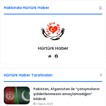
Hakkında Hürtürk Haber
Hürtürk Haber
We
Fa
b
ce
sit
bo
esi
ok
Hürtürk Haber Tarafından
Pakistan, Afganistan ile “çatışmaların
şiddetlenmesini amaçlamadığını”
bildirdi
1 Kasım 2025