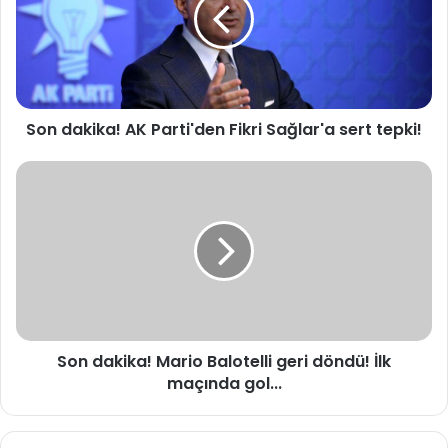
d
a
k
i
k
a
Son dakika! AK Parti'den Fikri Sağlar'a sert tepki!
!
A
K
S
P
o
a
n
r
d
t
a
i
k
'
i
d
k
e
a
Son dakika! Mario Balotelli geri döndü! İlk
n
!
F
maçında gol...
M
i
a
k
r
r
i