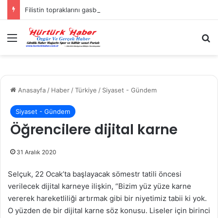
Filistin topraklarını gasbeden İsrailliler, Batı Şeria’da 3 kasabaya saldırdı
Menü
A
Anasayfa
/
Haber
/
Türkiye
/
Siyaset - Gündem
Siyaset - Gündem
Öğrencilere dijital karne
31 Aralık 2020
Selçuk, 22 Ocak’ta başlayacak sömestr tatili öncesi
verilecek dijital karneye ilişkin, “Bizim yüz yüze karne
vererek hareketliliği artırmak gibi bir niyetimiz tabii ki yok.
O yüzden de bir dijital karne söz konusu. Liseler için birinci