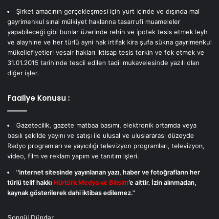
Şirket amacının gerçekleşmesi için yurt içinde ve dışında mal
gayrimenkul sınai mülkiyet haklarına tasarrufi muameleler
yapabileceği gibi bunlar üzerinde rehin ve ipotek tesis etmek leyh
ve alayhine ve her türlü ayni hak irtifak kira şufa sükna gayrimenkul
mükellefiyetleri vesair hakları iktisap tesis terkin ve fek etmek ve
31.01.2015 tarihinde tescil edilen tadil mukavelesinde yazılı olan
diğer işler.
Faaliye Konusu :
Gazetecilik, gazete matbaa basımı, elektronik ortamda veya
basılı şekilde yayını ve satışı ile ulusal ve uluslararası düzeyde
Radyo programları ve yayıcılığı televizyon programları, televizyon,
video, film ve reklam yapım ve tanıtım işleri.
''internet sitesinde yayınlanan yazı, haber ve fotoğrafların her
türlü telif hakkı
Hürtürk Medya ve Bilişim
’e aittir. İzin alınmadan,
kaynak gösterilerek dahi iktibas edilemez."
Songül Dündar