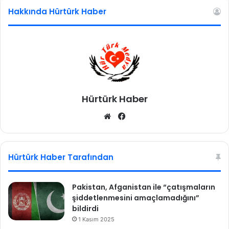
l
Hakkında Hürtürk Haber
k
m
a
ç
ı
n
d
a
Hürtürk Haber
g
o
We
Fa
l
b
ce
.
sit
bo
.
esi
ok
.
Hürtürk Haber Tarafından
Pakistan, Afganistan ile “çatışmaların
şiddetlenmesini amaçlamadığını”
bildirdi
1 Kasım 2025