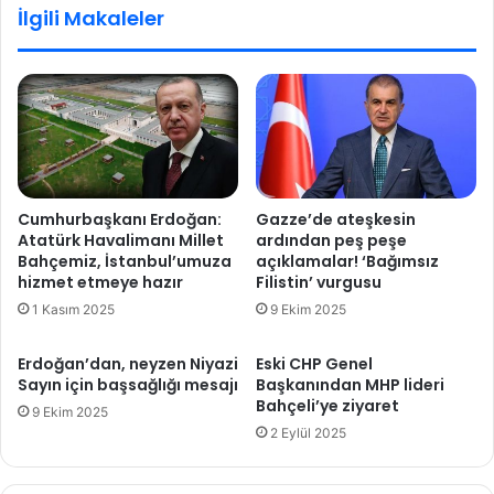
İlgili Makaleler
i
o
S
B
a
a
ğ
l
l
o
a
t
r
e
'
l
a
l
Cumhurbaşkanı Erdoğan:
Gazze’de ateşkesin
s
i
Atatürk Havalimanı Millet
ardından peş peşe
e
g
Bahçemiz, İstanbul’umuza
açıklamalar! ‘Bağımsız
r
e
hizmet etmeye hazır
Filistin’ vurgusu
t
r
1 Kasım 2025
9 Ekim 2025
t
i
e
d
Erdoğan’dan, neyzen Niyazi
Eski CHP Genel
p
ö
Sayın için başsağlığı mesajı
Başkanından MHP lideri
k
n
Bahçeli’ye ziyaret
i
9 Ekim 2025
d
2 Eylül 2025
!
ü
!
İ