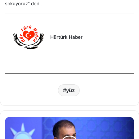
sokuyoruz” dedi.
Hürtürk Haber
yüz
S
o
n