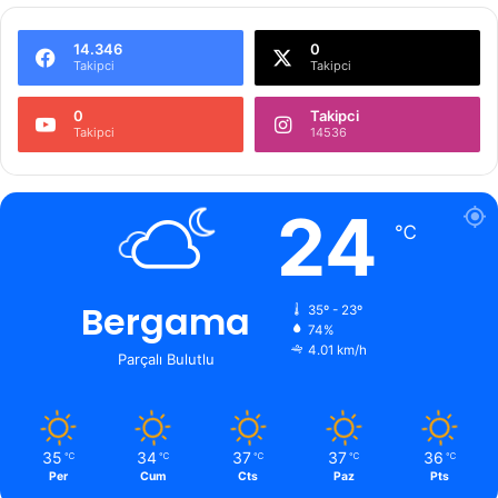
14.346
0
Takipci
Takipci
0
Takipci
Takipci
14536
24
℃
Bergama
35º - 23º
74%
4.01 km/h
Parçalı Bulutlu
35
34
37
37
36
℃
℃
℃
℃
℃
Per
Cum
Cts
Paz
Pts