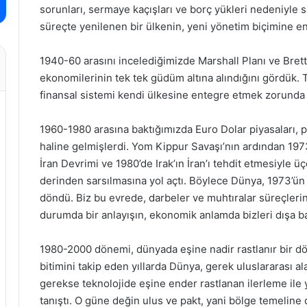
sorunları, sermaye kaçışları ve borç yükleri nedeniyle s
süreçte yenilenen bir ülkenin, yeni yönetim biçimine e
1940-60 arasını incelediğimizde Marshall Planı ve Bret
ekonomilerinin tek tek güdüm altına alındığını gördük. 
finansal sistemi kendi ülkesine entegre etmek zorunda 
1960-1980 arasına baktığımızda Euro Dolar piyasaları, p
haline gelmişlerdi. Yom Kippur Savaşı’nın ardından 1973
İran Devrimi ve 1980’de Irak’ın İran’ı tehdit etmesiyle ü
derinden sarsılmasına yol açtı. Böylece Dünya, 1973’ün 
döndü. Biz bu evrede, darbeler ve muhtıralar süreçler
durumda bir anlayışın, ekonomik anlamda bizleri dışa b
1980-2000 dönemi, dünyada eşine nadir rastlanır bir 
bitimini takip eden yıllarda Dünya, gerek uluslararası ala
gerekse teknolojide eşine ender rastlanan ilerleme ile 
tanıştı. O güne değin ulus ve pakt, yani bölge temeline da