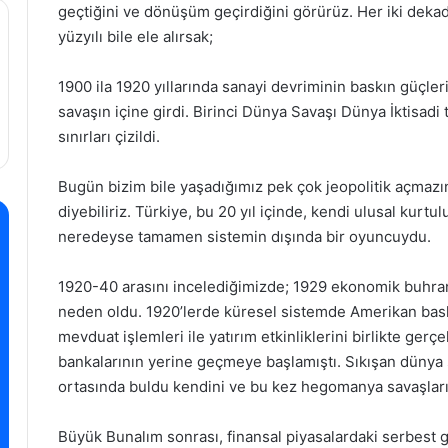
geçtiğini ve dönüşüm geçirdiğini görürüz. Her iki dekad
yüzyılı bile ele alırsak;
1900 ila 1920 yıllarında sanayi devriminin baskın güçleri
savaşın içine girdi. Birinci Dünya Savaşı Dünya İktisadi 
sınırları çizildi.
Bugün bizim bile yaşadığımız pek çok jeopolitik açmazın t
diyebiliriz. Türkiye, bu 20 yıl içinde, kendi ulusal kurt
neredeyse tamamen sistemin dışında bir oyuncuydu.
1920-40 arasını incelediğimizde; 1929 ekonomik buhran
neden oldu. 1920’lerde küresel sistemde Amerikan baskı
mevduat işlemleri ile yatırım etkinliklerini birlikte gerç
bankalarının yerine geçmeye başlamıştı. Sıkışan dünya si
ortasında buldu kendini ve bu kez hegomanya savaşların
Büyük Bunalım sonrası, finansal piyasalardaki serbest g