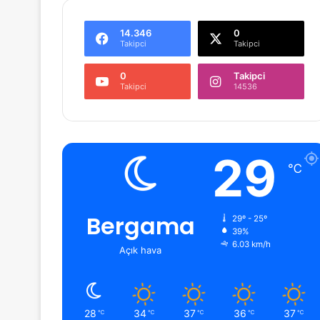
14.346
0
Takipci
Takipci
0
Takipci
Takipci
14536
29
℃
Bergama
29º - 25º
39%
6.03 km/h
Açık hava
28
34
37
36
37
℃
℃
℃
℃
℃