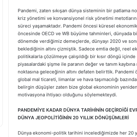
Pandemi, zaten sıkışan dünya sisteminin bir patlama nok
kriz yönetimi ve konvansiyonel risk yönetimi metotlarının
süreci yaşamaktadır. Pandemi öncesi küresel ekonomik 
öncesinde OECD ve WB büyüme tahminleri, dünyada bir 
dönemde verdiğimiz demeçlerde, dünyayı 2020 ve sonras
beklediğinin altını çizmiştik. Sadece emtia değil, reel 
politikalarla çözülmeye çalışıldığı bir kısır döngü içi
piyasalardaki şişme ile paranın değer ve tanım kaybına
noktasına geleceğinin altını defaten belirttik. Pandemi 
global mal ticareti, limanlar ve hava taşımacılığı bazın
belirgin düşüşler zaten bize global ekonominin yeniden
motivasyona ihtiyacı olduğunu söylemekteydi.
PANDEMİYE KADAR DÜNYA TARİHİNİN GEÇİRDİĞİ EV
DÜNYA JEOPOLİTİĞİNİN 20 YILLIK DÖNÜŞÜMLERİ
Dünya ekonomi-politik tarihini incelediğimizde her 20 y