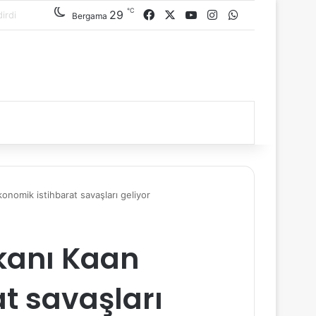
℃
29
Facebook
X
YouTube
Instagram
WhatsApp
Bergama
nomik istihbarat savaşları geliyor
kanı Kaan
t savaşları