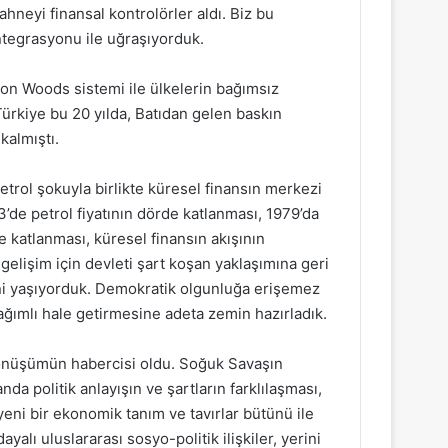
ahneyi finansal kontrolörler aldı. Biz bu
ntegrasyonu ile uğraşıyorduk.
ton Woods sistemi ile ülkelerin bağımsız
Türkiye bu 20 yılda, Batıdan gelen baskın
kalmıştı.
etrol şokuyla birlikte küresel finansın merkezi
’de petrol fiyatının dörde katlanması, 1979’da
çe katlanması, küresel finansın akışının
gelişim için devleti şart koşan yaklaşımına geri
ini yaşıyorduk. Demokratik olgunluğa erişemez
ağımlı hale getirmesine adeta zemin hazırladık.
dönüşümün habercisi oldu. Soğuk Savaşın
nda politik anlayışın ve şartların farklılaşması,
yeni bir ekonomik tanım ve tavırlar bütünü ile
yalı uluslararası sosyo-politik ilişkiler, yerini