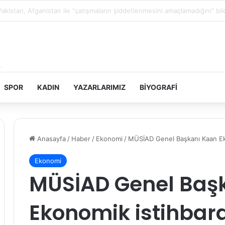
Filistin topraklarını gasbeden İsrailliler, Batı Şeria’da 3 kasabaya saldırdı
SPOR
KADIN
YAZARLARIMIZ
BIYOGRAFI
Anasayfa
/
Haber
/
Ekonomi
/
MÜSİAD Genel Başkanı Kaan Eko
Ekonomi
MÜSİAD Genel Baş
Ekonomik istihbara