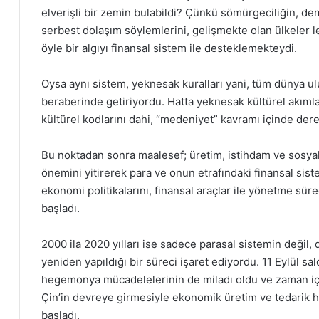
elverişli bir zemin bulabildi? Çünkü sömürgeciliğin, dem
serbest dolaşım söylemlerini, gelişmekte olan ülkeler l
öyle bir algıyı finansal sistem ile desteklemekteydi.
Oysa aynı sistem, yeknesak kuralları yani, tüm dünya u
beraberinde getiriyordu. Hatta yeknesak kültürel akımlar,
kültürel kodlarını dahi, “medeniyet” kavramı içinde der
Bu noktadan sonra maalesef; üretim, istihdam ve sosyal
önemini yitirerek para ve onun etrafındaki finansal sist
ekonomi politikalarını, finansal araçlar ile yönetme süre
başladı.
2000 ila 2020 yılları ise sadece parasal sistemin değil
yeniden yapıldığı bir süreci işaret ediyordu. 11 Eylül sal
hegemonya mücadelelerinin de miladı oldu ve zaman için
Çin’in devreye girmesiyle ekonomik üretim ve tedarik 
başladı.