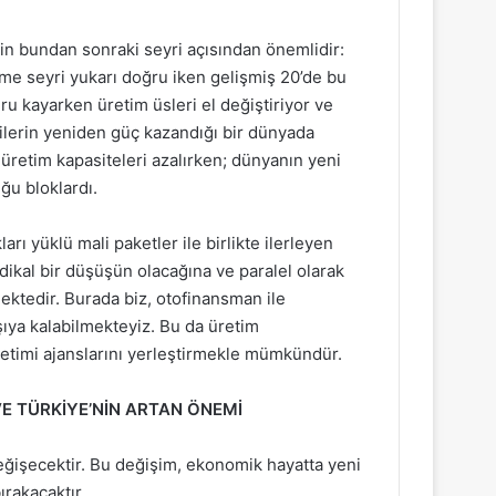
nin bundan sonraki seyri açısından önemlidir:
üme seyri yukarı doğru iken gelişmiş 20’de bu
kayarken üretim üsleri el değiştiriyor ve
ilerin yeniden güç kazandığı bir dünyada
n üretim kapasiteleri azalırken; dünyanın yeni
ğu bloklardı.
rı yüklü mali paketler ile birlikte ilerleyen
ikal bir düşüşün olacağına ve paralel olarak
mektedir. Burada biz, otofinansman ile
şıya kalabilmekteyiz. Bu da üretim
 üretimi ajanslarını yerleştirmekle mümkündür.
E TÜRKİYE’NİN ARTAN ÖNEMİ
eğişecektir. Bu değişim, ekonomik hayatta yeni
ırakacaktır.