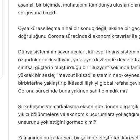
aşamalı bir biçimde, muhatabını tüm dünya ulusları olar
sorgusuna bıraktı.
Oysa küreselleşme nihai bir sonuç değil, aksine bir ge
doğruluğunu Corona sürecindeki ekonomik tavırlar ile 
Dünya sisteminin savunucuları, küresel finans sistemini
özgürlüklerini kısıtlayan, yine aynı düzlemde devlet str
sınıfsal güçlerin oluşturduğu bir “ilüzyon” şeklinde t
yüksek bir sesle; “mevcut iktisadi sistemin neo-keynesg
birbirlerine yaklaştırıp iktisadi ilişkiyi global refaha 
Corona sürecinde buna yakinen şahit olmadık mı?
Şirketleşme ve markalaşma ekseninde dönen oligarşik fi
yıkıcı bölünmelere ve ekonomik uçurumlara yol açtığını
unsurunu yok ettiğini görmedik mi?
Zamanında bu kadar sert bir şekilde eleştirilen küresel