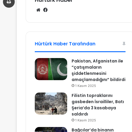
We
Fa
b
ce
sit
bo
esi
ok
Hürtürk Haber Tarafından
Pakistan, Afganistan ile
“çatışmaların
şiddetlenmesini
amaçlamadığını” bildirdi
1 Kasım 2025
Filistin topraklarını
gasbeden İsrailliler, Batı
Şeria’da 3 kasabaya
saldırdı
1 Kasım 2025
Bağcılar’da binanın