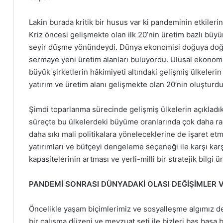
Lakin burada kritik bir husus var ki pandeminin etkileri
Kriz öncesi gelişmekte olan ilk 20’nin üretim bazlı büy
seyir düşme yönündeydi. Dünya ekonomisi doğuya doğru 
sermaye yeni üretim alanları buluyordu. Ulusal ekonom
büyük şirketlerin hâkimiyeti altındaki gelişmiş ülkeleri
yatırım ve üretim alanı gelişmekte olan 20’nin oluşturdu
Şimdi toparlanma sürecinde gelişmiş ülkelerin açıkladıkla
süreçte bu ülkelerdeki büyüme oranlarında çok daha rad
daha sıkı mali politikalara yöneleceklerine de işaret et
yatırımları ve bütçeyi dengeleme seçeneği ile karşı kar
kapasitelerinin artması ve yerli-milli bir stratejik bilgi
PANDEMİ SONRASI DÜNYADAKİ OLASI DEĞİŞİMLER V
Öncelikle yaşam biçimlerimiz ve sosyalleşme algımız d
bir çalışma düzeni ve mevzuat seti ile bizleri baş başa b