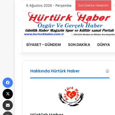
6 Ağustos 2026 - Perşembe
Son Dakika Haberleri
SIYASET – GÜNDEM
SON DAKIKA
DÜNYA
Hakkında Hürtürk Haber
Facebook
X
E-Posta ile paylaş
Yazdır
Hürtürk Haber