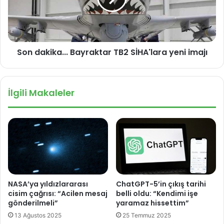
i
k
k
i
n
k
e
a
Son dakika... Bayraktar TB2 SİHA'lara yeni imajı
d
.
e
.
n
.
i
B
İlgili Makaleler
o
a
l
y
a
r
b
a
i
k
l
t
i
a
r
r
'
T
NASA’ya yıldızlararası
ChatGPT-5’in çıkış tarihi
B
cisim çağrısı: “Acilen mesaj
belli oldu: “Kendimi işe
2
gönderilmeli”
yaramaz hissettim”
S
13 Ağustos 2025
25 Temmuz 2025
İ