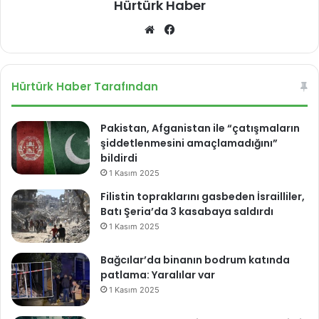
Hürtürk Haber
We
Fa
b
ce
sit
bo
esi
ok
Hürtürk Haber Tarafından
Pakistan, Afganistan ile “çatışmaların
şiddetlenmesini amaçlamadığını”
bildirdi
1 Kasım 2025
Filistin topraklarını gasbeden İsrailliler,
Batı Şeria’da 3 kasabaya saldırdı
1 Kasım 2025
Bağcılar’da binanın bodrum katında
patlama: Yaralılar var
1 Kasım 2025