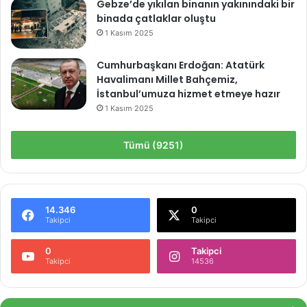
Gebze’de yıkılan binanın yakınındaki bir
binada çatlaklar oluştu
1 Kasım 2025
Cumhurbaşkanı Erdoğan: Atatürk
Havalimanı Millet Bahçemiz,
İstanbul’umuza hizmet etmeye hazır
1 Kasım 2025
Tümü (9251)
14.346
0
Takipci
Takipci
0
Takipci
Takipci
14536