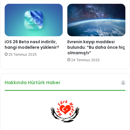
H
A
'
l
a
r
a
iOS 26 Beta nasıl indirilir,
Evrenin kayıp maddesi
y
hangi modellere yüklenir?
bulundu: “Bu daha önce hiç
e
olmamıştı”
25 Temmuz 2025
n
24 Temmuz 2025
i
i
m
Hakkında Hürtürk Haber
a
j
ı