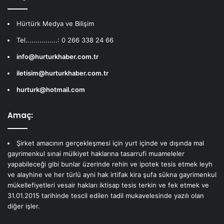
Hürtürk Medya ve Bilişim
Tel................: 0 266 338 24 66
info@hurturkhaber.com.tr
iletisim@hurturkhaber.com.tr
hurturk@hotmail.com
Amaç:
Şirket amacının gerçekleşmesi için yurt içinde ve dışında mal
gayrimenkul sınai mülkiyet haklarına tasarrufi muameleler
yapabileceği gibi bunlar üzerinde rehin ve ipotek tesis etmek leyh
ve alayhine ve her türlü ayni hak irtifak kira şufa sükna gayrimenkul
mükellefiyetleri vesair hakları iktisap tesis terkin ve fek etmek ve
31.01.2015 tarihinde tescil edilen tadil mukavelesinde yazılı olan
diğer işler.