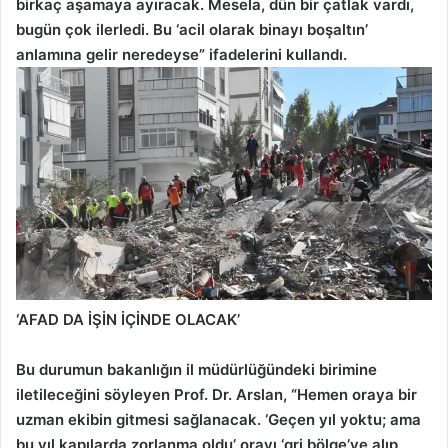
birkaç aşamaya ayıracak. Mesela, dün bir çatlak vardı,
bugün çok ilerledi. Bu ‘acil olarak binayı boşaltın’
anlamına gelir neredeyse” ifadelerini kullandı.
‘AFAD DA İŞİN İÇİNDE OLACAK’
Bu durumun bakanlığın il müdürlüğündeki birimine
iletileceğini söyleyen Prof. Dr. Arslan, “Hemen oraya bir
uzman ekibin gitmesi sağlanacak. ‘Geçen yıl yoktu; ama
bu yıl kapılarda zorlanma oldu’ orayı ‘gri bölge’ye alıp