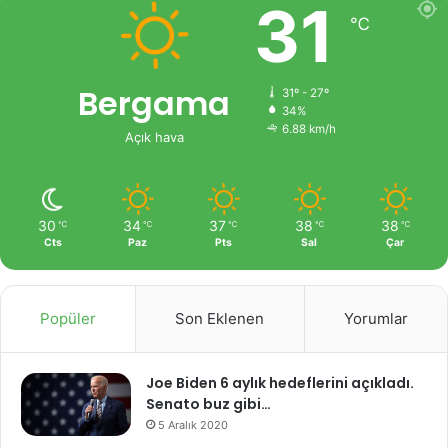
31
℃
Bergama
31º - 27º
34%
6.88 km/h
Açık hava
30
34
37
38
38
℃
℃
℃
℃
℃
Cts
Paz
Pts
Sal
Çar
Popüler
Son Eklenen
Yorumlar
Joe Biden 6 aylık hedeflerini açıkladı.
Senato buz gibi…
5 Aralık 2020