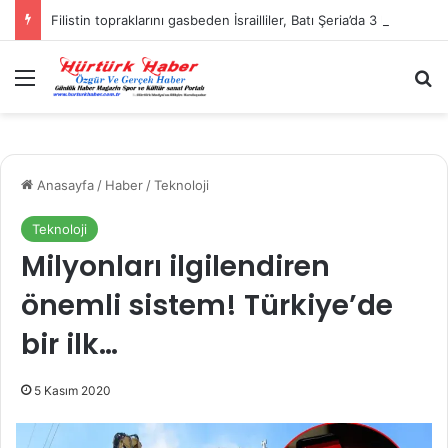
Filistin topraklarını gasbeden İsrailliler, Batı Şeria’da 3 kasabaya saldırdı
Menü
A
Anasayfa
/
Haber
/
Teknoloji
Teknoloji
Milyonları ilgilendiren
önemli sistem! Türkiye’de
bir ilk…
5 Kasım 2020