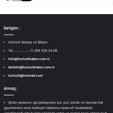
İletişim :
Hürtürk Medya ve Bilişim
Tel................: 0 266 338 24 66
info@hurturkhaber.com.tr
iletisim@hurturkhaber.com.tr
hurturk@hotmail.com
Amaç:
Şirket amacının gerçekleşmesi için yurt içinde ve dışında mal
gayrimenkul sınai mülkiyet haklarına tasarrufi muameleler
yapabileceği gibi bunlar üzerinde rehin ve ipotek tesis etmek leyh