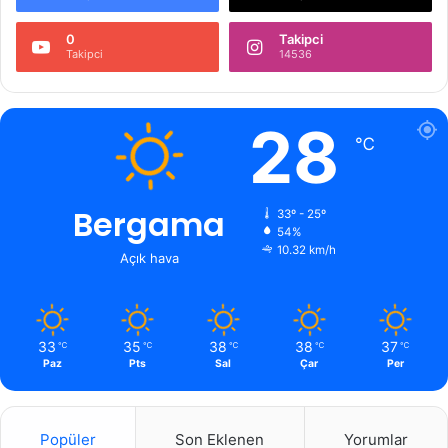
0
Takipci
Takipci
14536
28
℃
Bergama
33º - 25º
54%
10.32 km/h
Açık hava
33
35
38
38
37
℃
℃
℃
℃
℃
Paz
Pts
Sal
Çar
Per
Popüler
Son Eklenen
Yorumlar