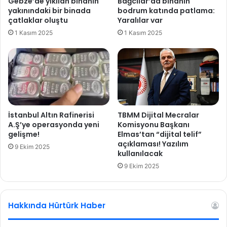
Gebze’de yıkılan binanın
Bağcılar’da binanın
e
yakınındaki bir binada
bodrum katında patlama:
e
çatlaklar oluştu
Yaralılar var
n
1 Kasım 2025
1 Kasım 2025
f
l
a
s
y
o
n
b
İstanbul Altın Rafinerisi
TBMM Dijital Mecralar
e
A.Ş’ye operasyonda yeni
Komisyonu Başkanı
k
gelişme!
Elmas’tan “dijital telif”
açıklaması! Yazılım
l
9 Ekim 2025
kullanılacak
e
n
9 Ekim 2025
t
i
s
Hakkında Hürtürk Haber
i
n