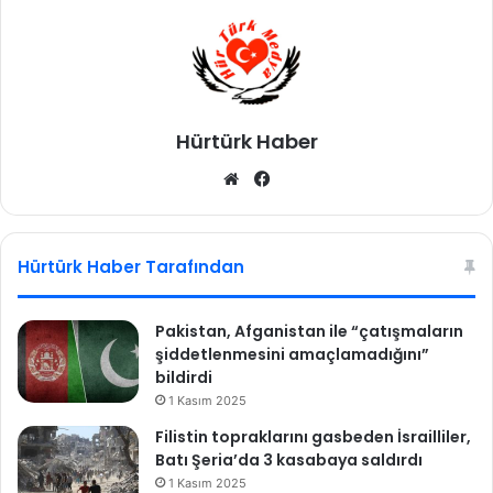
d
e
ö
n
e
m
Hürtürk Haber
l
i
We
Fa
a
b
ce
r
sit
bo
t
esi
ok
ı
Hürtürk Haber Tarafından
ş
Pakistan, Afganistan ile “çatışmaların
şiddetlenmesini amaçlamadığını”
bildirdi
1 Kasım 2025
Filistin topraklarını gasbeden İsrailliler,
Batı Şeria’da 3 kasabaya saldırdı
1 Kasım 2025