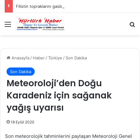
Filistin topraklarını gasbeden İsrailliler, Batı Şeria’da 3 kasabaya saldırdı
Menü
A
Anasayfa
/
Haber
/
Türkiye
/
Son Dakika
Son Dakika
Meteoroloji’den Doğu
Karadeniz için sağanak
yağış uyarısı
18 Eylül 2020
Son meteorolojik tahminlerini paylaşan Meteoroloji Genel