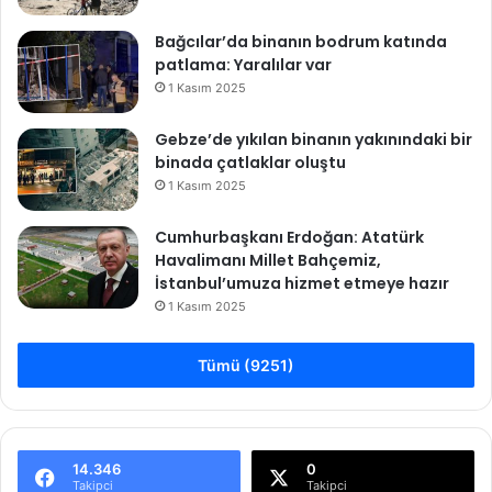
Bağcılar’da binanın bodrum katında
patlama: Yaralılar var
1 Kasım 2025
Gebze’de yıkılan binanın yakınındaki bir
binada çatlaklar oluştu
1 Kasım 2025
Cumhurbaşkanı Erdoğan: Atatürk
Havalimanı Millet Bahçemiz,
İstanbul’umuza hizmet etmeye hazır
1 Kasım 2025
Tümü (9251)
14.346
0
Takipci
Takipci