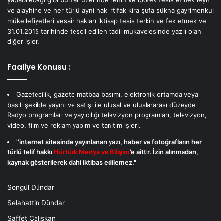
ve alayhine ve her türlü ayni hak irtifak kira şufa sükna gayrimenkul
mükellefiyetleri vesair hakları iktisap tesis terkin ve fek etmek ve
31.01.2015 tarihinde tescil edilen tadil mukavelesinde yazılı olan
diğer işler.
Faaliye Konusu :
Gazetecilik, gazete matbaa basımı, elektronik ortamda veya
basılı şekilde yayını ve satışı ile ulusal ve uluslararası düzeyde
Radyo programları ve yayıcılığı televizyon programları, televizyon,
video, film ve reklam yapım ve tanıtım işleri.
''internet sitesinde yayınlanan yazı, haber ve fotoğrafların her
türlü telif hakkı
Hürtürk Medya ve Bilişim
’e aittir. İzin alınmadan,
kaynak gösterilerek dahi iktibas edilemez."
Songül Dündar
Selahattin Dündar
Saffet Çalışkan