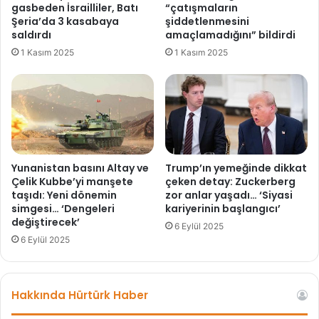
m
gasbeden İsrailliler, Batı
“çatışmaların
ı
r
Şeria’da 3 kasabaya
şiddetlenmesini
e
saldırdı
amaçlamadığını” bildirdi
1 Kasım 2025
1 Kasım 2025
Yunanistan basını Altay ve
Trump’ın yemeğinde dikkat
Çelik Kubbe’yi manşete
çeken detay: Zuckerberg
taşıdı: Yeni dönemin
zor anlar yaşadı… ‘Siyasi
simgesi… ‘Dengeleri
kariyerinin başlangıcı’
değiştirecek’
6 Eylül 2025
6 Eylül 2025
Hakkında Hürtürk Haber