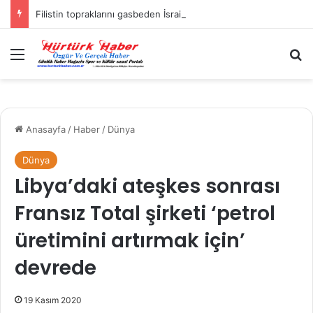
Filistin topraklarını gasbeden İsrailliler, Batı Şeria’da 3 kasabaya saldırdı
Menü
A
Anasayfa
/
Haber
/
Dünya
Dünya
Libya’daki ateşkes sonrası
Fransız Total şirketi ‘petrol
üretimini artırmak için’
devrede
19 Kasım 2020