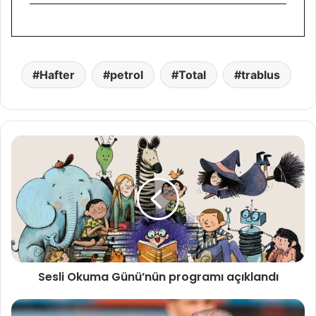
Hafter
petrol
Total
trablus
S
e
s
l
i
O
k
u
m
Sesli Okuma Günü’nün programı açıklandı
a
G
ü
F