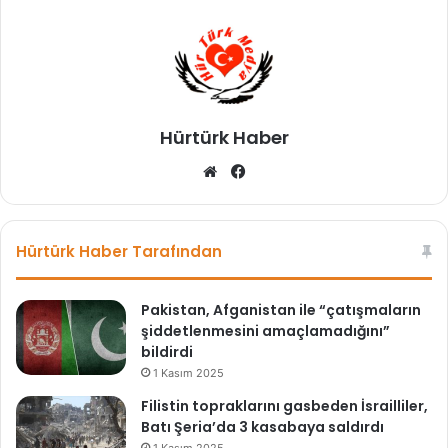
Hürtürk Haber
We
Fa
b
ce
sit
bo
esi
ok
Hürtürk Haber Tarafından
Pakistan, Afganistan ile “çatışmaların
şiddetlenmesini amaçlamadığını”
bildirdi
1 Kasım 2025
Filistin topraklarını gasbeden İsrailliler,
Batı Şeria’da 3 kasabaya saldırdı