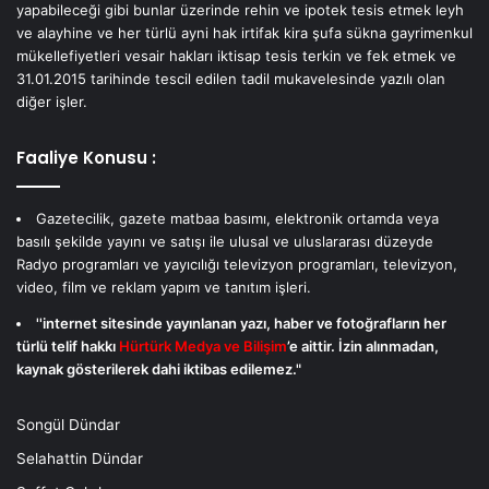
yapabileceği gibi bunlar üzerinde rehin ve ipotek tesis etmek leyh
ve alayhine ve her türlü ayni hak irtifak kira şufa sükna gayrimenkul
mükellefiyetleri vesair hakları iktisap tesis terkin ve fek etmek ve
31.01.2015 tarihinde tescil edilen tadil mukavelesinde yazılı olan
diğer işler.
Faaliye Konusu :
Gazetecilik, gazete matbaa basımı, elektronik ortamda veya
basılı şekilde yayını ve satışı ile ulusal ve uluslararası düzeyde
Radyo programları ve yayıcılığı televizyon programları, televizyon,
video, film ve reklam yapım ve tanıtım işleri.
''internet sitesinde yayınlanan yazı, haber ve fotoğrafların her
türlü telif hakkı
Hürtürk Medya ve Bilişim
’e aittir. İzin alınmadan,
kaynak gösterilerek dahi iktibas edilemez."
Songül Dündar
Selahattin Dündar