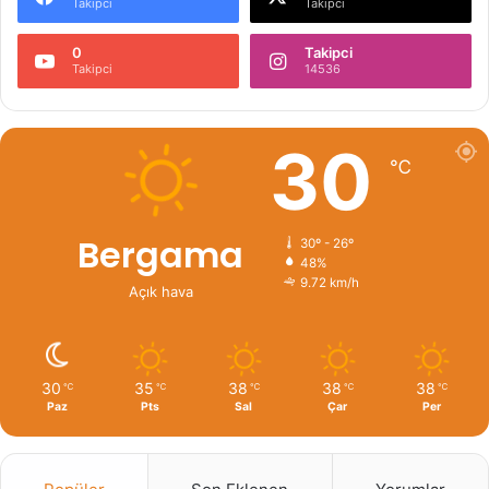
Takipci
Takipci
0
Takipci
Takipci
14536
30
℃
Bergama
30º - 26º
48%
9.72 km/h
Açık hava
30
35
38
38
38
℃
℃
℃
℃
℃
Paz
Pts
Sal
Çar
Per