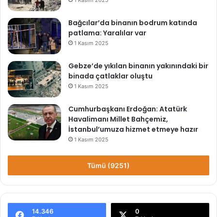
1 Kasım 2025
Bağcılar’da binanın bodrum katında
patlama: Yaralılar var
1 Kasım 2025
Gebze’de yıkılan binanın yakınındaki bir
binada çatlaklar oluştu
1 Kasım 2025
Cumhurbaşkanı Erdoğan: Atatürk
Havalimanı Millet Bahçemiz,
İstanbul’umuza hizmet etmeye hazır
1 Kasım 2025
Tümü (9251)
14.346
0