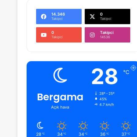
14.346
0
Takipci
Takipci
0
Takipci
Takipci
14536
28
℃
Bergama
28º - 25º
45%
4.7 km/h
Açık hava
28
34
34
36
37
℃
℃
℃
℃
℃