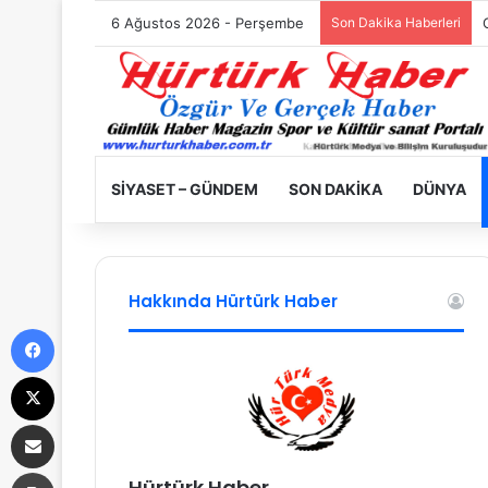
6 Ağustos 2026 - Perşembe
Son Dakika Haberleri
SIYASET – GÜNDEM
SON DAKIKA
DÜNYA
Hakkında Hürtürk Haber
Facebook
X
E-Posta ile paylaş
Yazdır
Hürtürk Haber