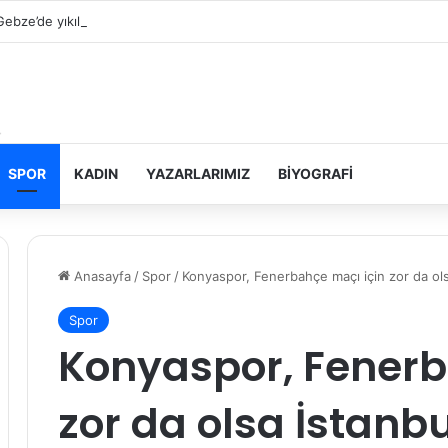
Gebze’de yıkılan binanın yakınındaki bir binada çatlaklar oluştu
SPOR
KADIN
YAZARLARIMIZ
BIYOGRAFI
Anasayfa
/
Spor
/
Konyaspor, Fenerbahçe maçı için zor da olsa
Spor
Konyaspor, Fenerb
zor da olsa İstanbu