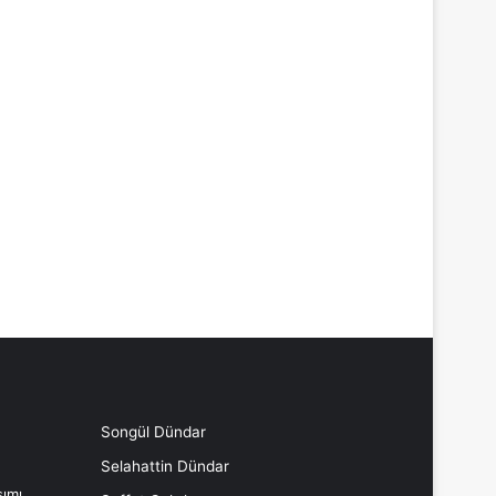
Songül Dündar
Selahattin Dündar
ımı,