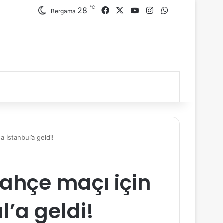
℃
28
Facebook
X
YouTube
Instagram
WhatsApp
Bergama
 İstanbul’a geldi!
ahçe maçı için
l’a geldi!