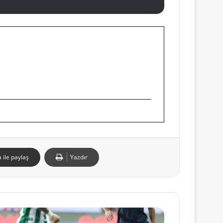
 ile paylaş
Yazdır