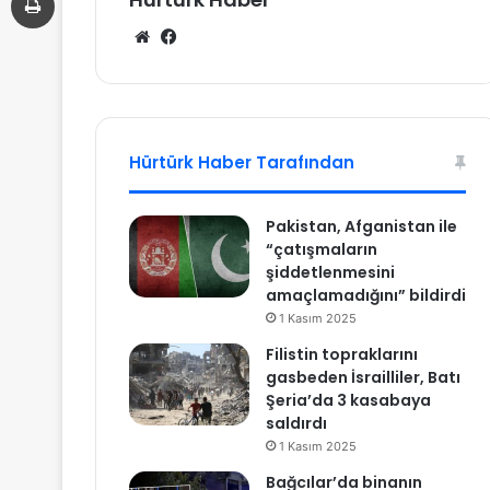
We
Fa
b
ce
sit
bo
esi
ok
Hürtürk Haber Tarafından
Pakistan, Afganistan ile
“çatışmaların
şiddetlenmesini
amaçlamadığını” bildirdi
1 Kasım 2025
Filistin topraklarını
gasbeden İsrailliler, Batı
Şeria’da 3 kasabaya
saldırdı
1 Kasım 2025
Bağcılar’da binanın