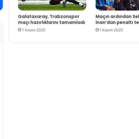
s
ı
i
n
Galatasaray, Trabzonspor
Maçın ardından Se
!
e
maçı hazırlıklarını tamamladı
İnan’dan penaltı te
z
1 Kasım 2025
1 Kasım 2025
a
m
a
n
,
s
a
a
t
k
a
ç
t
a
,
h
a