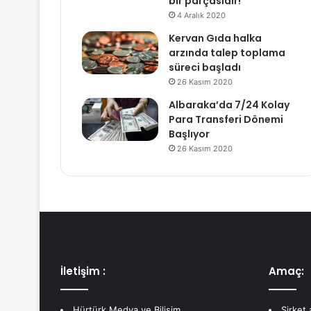
bir parçasıdır!
4 Aralık 2020
Kervan Gıda halka
arzında talep toplama
süreci başladı
26 Kasım 2020
Albaraka’da 7/24 Kolay
Para Transferi Dönemi
Başlıyor
26 Kasım 2020
İletişim :
Amaç:
Hürtürk Medya ve Bilişim
Şirket