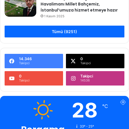
Havalimanı Millet Bahçemiz,
İstanbul’umuza hizmet etmeye hazır
1 Kasım 2025
Tümü (9251)
14.346
0
Takipci
Takipci
0
Takipci
Takipci
14536
28
℃
33º - 25º