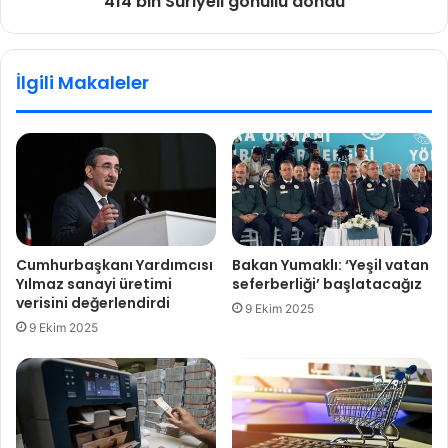
‘414 bin Suriyeli gönüllü döndü’
i
y
e
İlgili Makaleler
l
i
g
ö
n
ü
l
l
ü
Cumhurbaşkanı Yardımcısı
Bakan Yumaklı: ‘Yeşil vatan
d
Yılmaz sanayi üretimi
seferberliği’ başlatacağız
ö
verisini değerlendirdi
9 Ekim 2025
n
9 Ekim 2025
d
ü
’