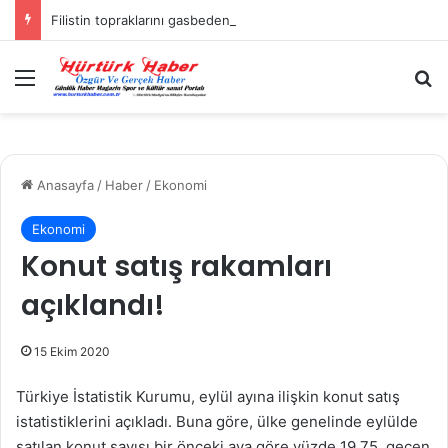
Filistin topraklarını gasbeden İsrailliler, Batı Şeria’da 3 kasabaya saldırdı
Menü
A
Anasayfa
/
Haber
/
Ekonomi
Ekonomi
Konut satış rakamları
açıklandı!
15 Ekim 2020
Türkiye İstatistik Kurumu, eylül ayına ilişkin konut satış
istatistiklerini açıkladı. Buna göre, ülke genelinde eylülde
satılan konut sayısı bir önceki aya göre yüzde 19,75, geçen