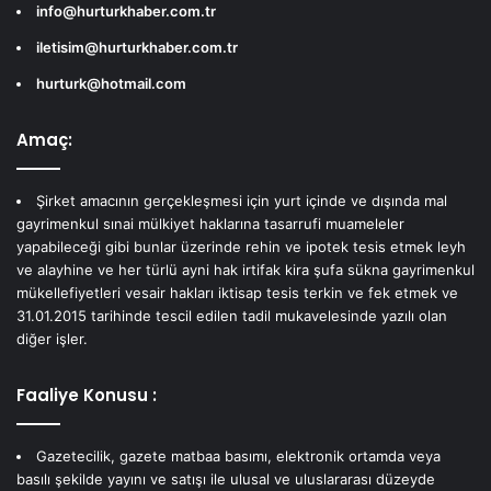
info@hurturkhaber.com.tr
iletisim@hurturkhaber.com.tr
hurturk@hotmail.com
Amaç:
Şirket amacının gerçekleşmesi için yurt içinde ve dışında mal
gayrimenkul sınai mülkiyet haklarına tasarrufi muameleler
yapabileceği gibi bunlar üzerinde rehin ve ipotek tesis etmek leyh
ve alayhine ve her türlü ayni hak irtifak kira şufa sükna gayrimenkul
mükellefiyetleri vesair hakları iktisap tesis terkin ve fek etmek ve
31.01.2015 tarihinde tescil edilen tadil mukavelesinde yazılı olan
diğer işler.
Faaliye Konusu :
Gazetecilik, gazete matbaa basımı, elektronik ortamda veya
basılı şekilde yayını ve satışı ile ulusal ve uluslararası düzeyde