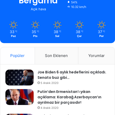
Bergama
54%
10.32 km/h
Açık hava
33
35
38
38
37
℃
℃
℃
℃
℃
Paz
Pts
Sal
Çar
Per
Popüler
Son Eklenen
Yorumlar
Joe Biden 6 aylık hedeflerini açıkladı.
Senato buz gibi…
5 Aralık 2020
Putin’den Ermenistan’ı yıkan
açıklama: Karabağ Azerbaycan’ın
ayrılmaz bir parçasıdır!
4 Aralık 2020