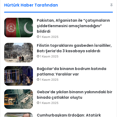
esi
ok
Hürtürk Haber Tarafından
Pakistan, Afganistan ile “çatışmaların
şiddetlenmesini amaçlamadığını”
bildirdi
1 Kasım 2025
Filistin topraklarını gasbeden İsrailliler,
Batı Şeria’da 3 kasabaya saldırdı
1 Kasım 2025
Bağcılar’da binanın bodrum katında
patlama: Yaralılar var
1 Kasım 2025
Gebze’de yıkılan binanın yakınındaki bir
binada çatlaklar oluştu
1 Kasım 2025
Cumhurbaşkanı Erdoğan: Atatürk