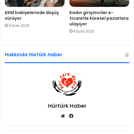
KKM bakiyelerinde düşüş
Kadın girişimciler e-
sürüyor
ticaretle küresel pazarlara
ulaşıyor
9 Ekim 2025
6 Eylül 2025
Hakkında Hürtürk Haber
Hürtürk Haber
We
Fa
b
ce
sit
bo