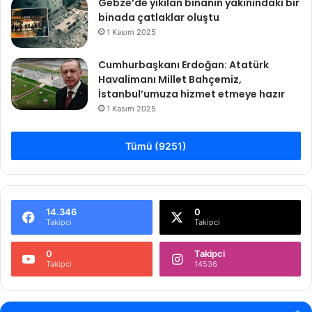
Gebze’de yıkılan binanın yakınındaki bir
binada çatlaklar oluştu
1 Kasım 2025
Cumhurbaşkanı Erdoğan: Atatürk
Havalimanı Millet Bahçemiz,
İstanbul’umuza hizmet etmeye hazır
1 Kasım 2025
Tümü (9251)
14.346
0
Takipci
Takipci
0
Takipci
Takipci
14536