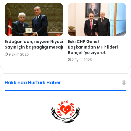
a
t
ı
l
d
ı
Erdoğan’dan, neyzen Niyazi
Eski CHP Genel
Sayın için başsağlığı mesajı
Başkanından MHP lideri
Bahçeli’ye ziyaret
9 Ekim 2025
2 Eylül 2025
Hakkında Hürtürk Haber