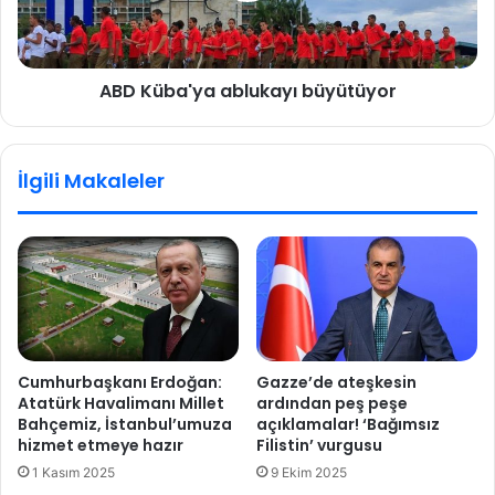
d
a
e
'
k
y
ABD Küba'ya ablukayı büyütüyor
a
a
z
a
ı
b
ç
l
İlgili Makaleler
a
u
l
k
ı
a
ş
y
m
ı
a
b
l
ü
a
y
r
ü
Cumhurbaşkanı Erdoğan:
Gazze’de ateşkesin
ı
t
Atatürk Havalimanı Millet
ardından peş peşe
b
ü
Bahçemiz, İstanbul’umuza
açıklamalar! ‘Bağımsız
a
y
hizmet etmeye hazır
Filistin’ vurgusu
ş
o
1 Kasım 2025
9 Ekim 2025
l
r