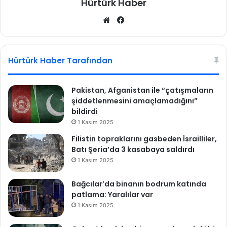
Hürtürk Haber
We
Fa
b
ce
sit
bo
esi
ok
Hürtürk Haber Tarafından
Pakistan, Afganistan ile “çatışmaların
şiddetlenmesini amaçlamadığını”
bildirdi
1 Kasım 2025
Filistin topraklarını gasbeden İsrailliler,
Batı Şeria’da 3 kasabaya saldırdı
1 Kasım 2025
Bağcılar’da binanın bodrum katında
patlama: Yaralılar var
1 Kasım 2025