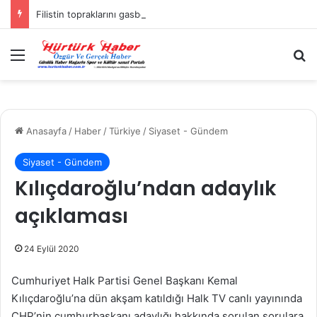
Filistin topraklarını gasbeden İsrailliler, Batı Şeria’da 3 kasabaya saldırdı
Menü
A
Anasayfa
/
Haber
/
Türkiye
/
Siyaset - Gündem
Siyaset - Gündem
Kılıçdaroğlu’ndan adaylık
açıklaması
24 Eylül 2020
Cumhuriyet Halk Partisi Genel Başkanı Kemal
Kılıçdaroğlu’na dün akşam katıldığı Halk TV canlı yayınında
CHP’nin cumhurbaşkanı adaylığı hakkında sorulan sorulara