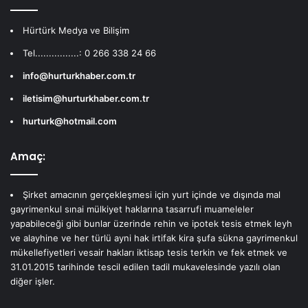
Hürtürk Medya ve Bilişim
Tel................: 0 266 338 24 66
info@hurturkhaber.com.tr
iletisim@hurturkhaber.com.tr
hurturk@hotmail.com
Amaç:
Şirket amacının gerçekleşmesi için yurt içinde ve dışında mal
gayrimenkul sınai mülkiyet haklarına tasarrufi muameleler
yapabileceği gibi bunlar üzerinde rehin ve ipotek tesis etmek leyh
ve alayhine ve her türlü ayni hak irtifak kira şufa sükna gayrimenkul
mükellefiyetleri vesair hakları iktisap tesis terkin ve fek etmek ve
31.01.2015 tarihinde tescil edilen tadil mukavelesinde yazılı olan
diğer işler.