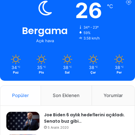
26
℃
Bergama
34º - 23º
59%
3.58 km/h
Açık hava
34
35
38
38
38
℃
℃
℃
℃
℃
Paz
Pts
Sal
Çar
Per
Popüler
Son Eklenen
Yorumlar
Joe Biden 6 aylık hedeflerini açıkladı.
Senato buz gibi…
5 Aralık 2020