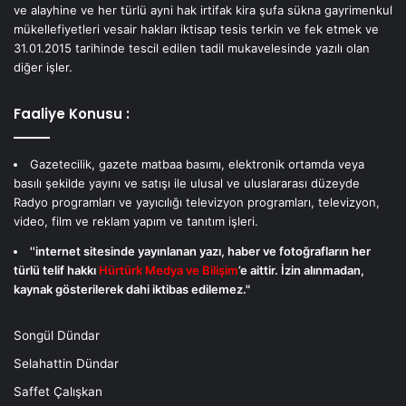
ve alayhine ve her türlü ayni hak irtifak kira şufa sükna gayrimenkul
mükellefiyetleri vesair hakları iktisap tesis terkin ve fek etmek ve
31.01.2015 tarihinde tescil edilen tadil mukavelesinde yazılı olan
diğer işler.
Faaliye Konusu :
Gazetecilik, gazete matbaa basımı, elektronik ortamda veya
basılı şekilde yayını ve satışı ile ulusal ve uluslararası düzeyde
Radyo programları ve yayıcılığı televizyon programları, televizyon,
video, film ve reklam yapım ve tanıtım işleri.
''internet sitesinde yayınlanan yazı, haber ve fotoğrafların her
türlü telif hakkı
Hürtürk Medya ve Bilişim
’e aittir. İzin alınmadan,
kaynak gösterilerek dahi iktibas edilemez."
Songül Dündar
Selahattin Dündar
Saffet Çalışkan