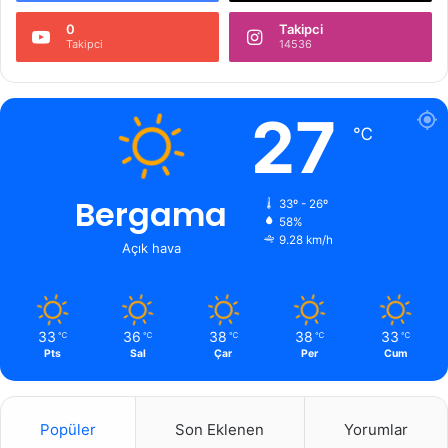
0
Takipci
Takipci
14536
27
℃
Bergama
33º - 26º
58%
9.28 km/h
Açık hava
33
36
38
38
33
℃
℃
℃
℃
℃
Pts
Sal
Çar
Per
Cum
Popüler
Son Eklenen
Yorumlar