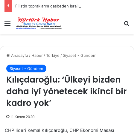
Filistin topraklarını gasbeden İsrailliler, Batı Şeria’da 3 kasabaya saldırdı
Menü
A
Anasayfa
/
Haber
/
Türkiye
/
Siyaset - Gündem
Siyaset - Gündem
Kılıçdaroğlu: ‘Ülkeyi bizden
daha iyi yönetecek ikinci bir
kadro yok’
11 Kasım 2020
CHP lideri Kemal Kılıçdaroğlu, CHP Ekonomi Masası