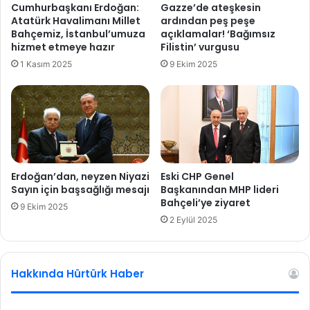
Cumhurbaşkanı Erdoğan:
Gazze’de ateşkesin
l
i
Atatürk Havalimanı Millet
ardından peş peşe
i
'
Bahçemiz, İstanbul’umuza
açıklamalar! ‘Bağımsız
m
t
hizmet etmeye hazır
Filistin’ vurgusu
a
u
1 Kasım 2025
9 Ekim 2025
t
t
ı
m
a
d
ı
Erdoğan’dan, neyzen Niyazi
Eski CHP Genel
Sayın için başsağlığı mesajı
Başkanından MHP lideri
Bahçeli’ye ziyaret
9 Ekim 2025
2 Eylül 2025
Hakkında Hürtürk Haber