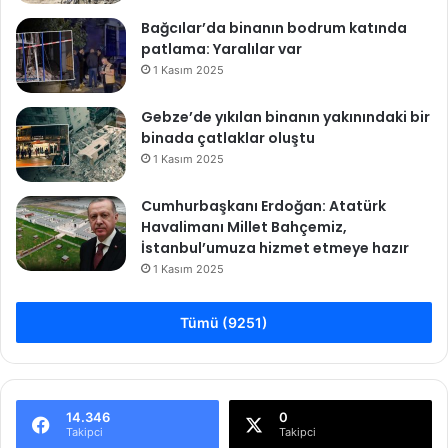
Bağcılar’da binanın bodrum katında
patlama: Yaralılar var
1 Kasım 2025
Gebze’de yıkılan binanın yakınındaki bir
binada çatlaklar oluştu
1 Kasım 2025
Cumhurbaşkanı Erdoğan: Atatürk
Havalimanı Millet Bahçemiz,
İstanbul’umuza hizmet etmeye hazır
1 Kasım 2025
Tümü (9251)
14.346
0
Takipci
Takipci