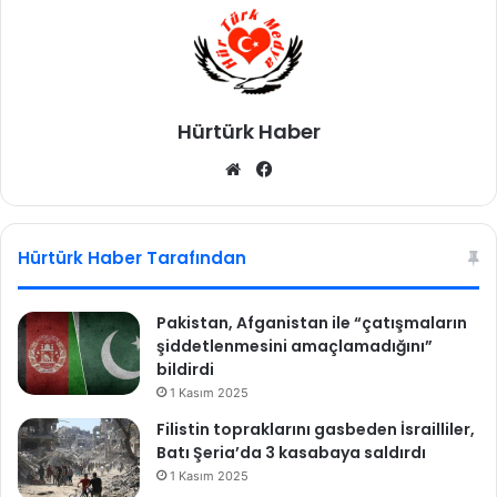
Hürtürk Haber
We
Fa
b
ce
sit
bo
esi
ok
Hürtürk Haber Tarafından
Pakistan, Afganistan ile “çatışmaların
şiddetlenmesini amaçlamadığını”
bildirdi
1 Kasım 2025
Filistin topraklarını gasbeden İsrailliler,
Batı Şeria’da 3 kasabaya saldırdı
1 Kasım 2025