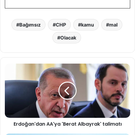
Bağımsız
CHP
kamu
mal
Olacak
E
r
d
o
ğ
a
n
'
d
Erdoğan'dan AA'ya 'Berat Albayrak' talimatı
a
n