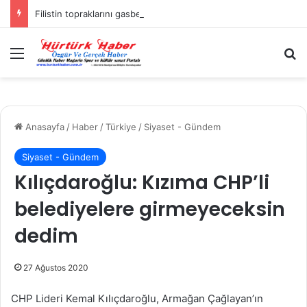
Filistin topraklarını gasbeden İsrailliler, Batı Şeria’da 3 kasabaya saldırdı
Menü
A
Anasayfa
/
Haber
/
Türkiye
/
Siyaset - Gündem
Siyaset - Gündem
Kılıçdaroğlu: Kızıma CHP’li
belediyelere girmeyeceksin
dedim
27 Ağustos 2020
CHP Lideri Kemal Kılıçdaroğlu, Armağan Çağlayan’ın