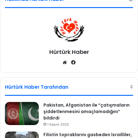
Hürtürk Haber
We
Fa
b
ce
sit
bo
esi
ok
Hürtürk Haber Tarafından
Pakistan, Afganistan ile “çatışmaların
şiddetlenmesini amaçlamadığını”
bildirdi
1 Kasım 2025
Filistin topraklarını gasbeden İsrailliler,