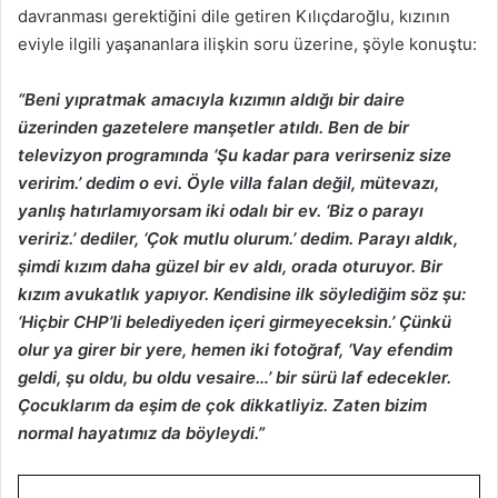
davranması gerektiğini dile getiren Kılıçdaroğlu, kızının
eviyle ilgili yaşananlara ilişkin soru üzerine, şöyle konuştu:
“Beni yıpratmak amacıyla kızımın aldığı bir daire
üzerinden gazetelere manşetler atıldı. Ben de bir
televizyon programında ‘Şu kadar para verirseniz size
veririm.’ dedim o evi. Öyle villa falan değil, mütevazı,
yanlış hatırlamıyorsam iki odalı bir ev. ‘Biz o parayı
veririz.’ dediler, ‘Çok mutlu olurum.’ dedim. Parayı aldık,
şimdi kızım daha güzel bir ev aldı, orada oturuyor. Bir
kızım avukatlık yapıyor. Kendisine ilk söylediğim söz şu:
‘Hiçbir CHP’li belediyeden içeri girmeyeceksin.’ Çünkü
olur ya girer bir yere, hemen iki fotoğraf, ‘Vay efendim
geldi, şu oldu, bu oldu vesaire…’ bir sürü laf edecekler.
Çocuklarım da eşim de çok dikkatliyiz. Zaten bizim
normal hayatımız da böyleydi.”