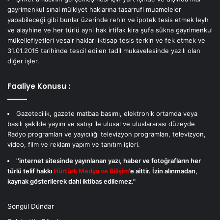
gayrimenkul sınai mülkiyet haklarına tasarrufi muameleler
yapabileceği gibi bunlar üzerinde rehin ve ipotek tesis etmek leyh
ve alayhine ve her türlü ayni hak irtifak kira şufa sükna gayrimenkul
mükellefiyetleri vesair hakları iktisap tesis terkin ve fek etmek ve
31.01.2015 tarihinde tescil edilen tadil mukavelesinde yazılı olan
diğer işler.
Faaliye Konusu :
Gazetecilik, gazete matbaa basımı, elektronik ortamda veya
basılı şekilde yayını ve satışı ile ulusal ve uluslararası düzeyde
Radyo programları ve yayıcılığı televizyon programları, televizyon,
video, film ve reklam yapım ve tanıtım işleri.
''internet sitesinde yayınlanan yazı, haber ve fotoğrafların her
türlü telif hakkı
Hürtürk Medya ve Bilişim
’e aittir. İzin alınmadan,
kaynak gösterilerek dahi iktibas edilemez."
Songül Dündar