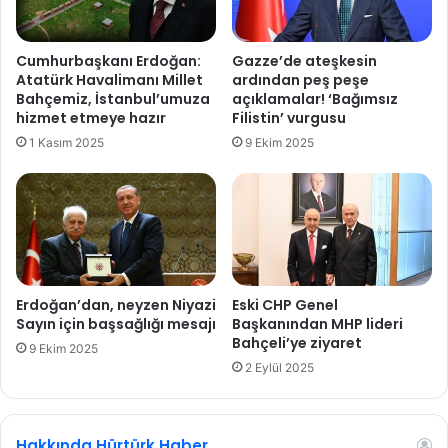
r
n
ı
,
s
T
Cumhurbaşkanı Erdoğan:
Gazze’de ateşkesin
ı
r
Atatürk Havalimanı Millet
ardından peş peşe
:
u
Bahçemiz, İstanbul’umuza
açıklamalar! ‘Bağımsız
S
m
hizmet etmeye hazır
Filistin’ vurgusu
e
p
1 Kasım 2025
9 Ekim 2025
s
i
s
l
i
e
z
g
k
ö
a
r
l
ü
ı
ş
Erdoğan’dan, neyzen Niyazi
Eski CHP Genel
n
t
Sayın için başsağlığı mesajı
Başkanından MHP lideri
Bahçeli’ye ziyaret
ü
9 Ekim 2025
2 Eylül 2025
Hakkında Hürtürk Haber