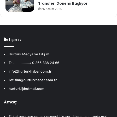
Transferi Dönemi Başlıyor
26 Kasım 2020
İletişim :
Hürtürk Medya ve Bilişim
Tel................: 0 266 338 24 66
info@hurturkhaber.com.tr
iletisim@hurturkhaber.com.tr
hurturk@hotmail.com
Amaç:
Şirket amacının gerçekleşmesi için yurt içinde ve dışında mal