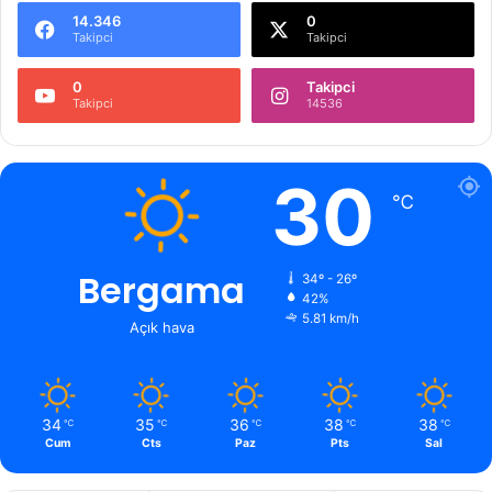
14.346
0
Takipci
Takipci
0
Takipci
Takipci
14536
30
℃
Bergama
34º - 26º
42%
5.81 km/h
Açık hava
34
35
36
38
38
℃
℃
℃
℃
℃
Cum
Cts
Paz
Pts
Sal