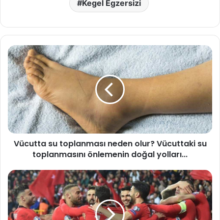
Kegel Egzersizi
V
ü
c
u
t
t
a
s
u
Vücutta su toplanması neden olur? Vücuttaki su
t
toplanmasını önlemenin doğal yolları...
o
p
l
A
a
M
n
i
m
l
a
l