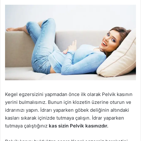
Kegel egzersizini yapmadan önce ilk olarak Pelvik kasının
yerini bulmalısınız. Bunun için klozetin üzerine oturun ve
idrarınızı yapın. İdrarı yaparken göbek deliğinin altındaki
kasları sıkarak içinizde tutmaya çalışın. İdrar yaparken
tutmaya çalıştığınız
kas sizin Pelvik kasınızdır.