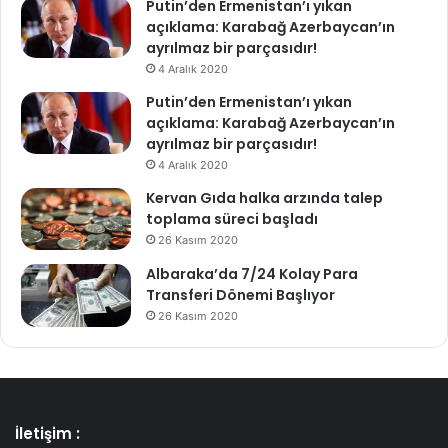
Putin’den Ermenistan’ı yıkan
açıklama: Karabağ Azerbaycan’ın
ayrılmaz bir parçasıdır!
4 Aralık 2020
Putin’den Ermenistan’ı yıkan
açıklama: Karabağ Azerbaycan’ın
ayrılmaz bir parçasıdır!
4 Aralık 2020
Kervan Gıda halka arzında talep
toplama süreci başladı
26 Kasım 2020
Albaraka’da 7/24 Kolay Para
Transferi Dönemi Başlıyor
26 Kasım 2020
İletişim :