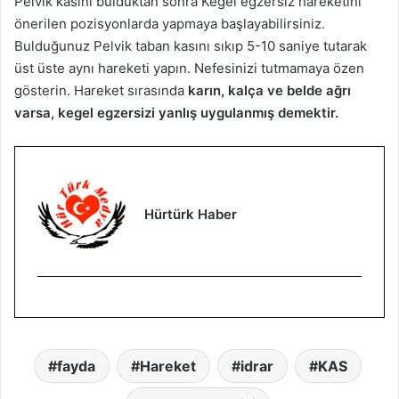
Pelvik kasını bulduktan sonra Kegel egzersiz hareketini
önerilen pozisyonlarda yapmaya başlayabilirsiniz.
Bulduğunuz Pelvik taban kasını sıkıp 5-10 saniye tutarak
üst üste aynı hareketi yapın. Nefesinizi tutmamaya özen
gösterin. Hareket sırasında
karın, kalça ve belde ağrı
varsa, kegel egzersizi yanlış uygulanmış demektir.
Hürtürk Haber
fayda
Hareket
idrar
KAS