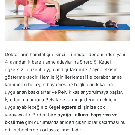
Doktorların hamileliğin ikinci Trimester döneminden yani
4. ayından itibaren anne adaylarına önerdiği Kegel
egzersizi, düzenli uygulandığı takdirde 2 ayda etkisini
göstermektedir. Hamileliğin ilerlemesi ile beraber anne
karnındaki bebeğin büyümesine bağlı olarak karına
uygulanan baskı artar ve Pelvik kaslar yorulmaya başlar.
İşte tam da burada Pelvik kaslarını güçlendirmek için
uygulayabileceğiniz
Kegel egzersizi
işinize çok
yarayacaktır. Birden bire
ayağa kalkma, hapşırma ve
öksürme
gibi durumlarda aniden çıkan idrar kaçırması bu
gibi sebeplerden ortaya çıkmaktadır.