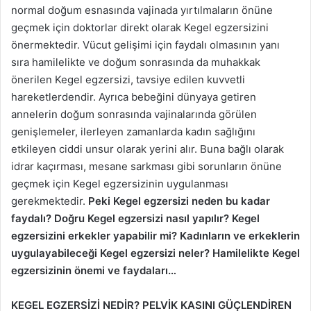
normal doğum esnasında vajinada yırtılmaların önüne
geçmek için doktorlar direkt olarak Kegel egzersizini
önermektedir. Vücut gelişimi için faydalı olmasının yanı
sıra hamilelikte ve doğum sonrasında da muhakkak
önerilen Kegel egzersizi, tavsiye edilen kuvvetli
hareketlerdendir. Ayrıca bebeğini dünyaya getiren
annelerin doğum sonrasında vajinalarında görülen
genişlemeler, ilerleyen zamanlarda kadın sağlığını
etkileyen ciddi unsur olarak yerini alır. Buna bağlı olarak
idrar kaçırması, mesane sarkması gibi sorunların önüne
geçmek için Kegel egzersizinin uygulanması
gerekmektedir.
Peki Kegel egzersizi neden bu kadar
faydalı? Doğru Kegel egzersizi nasıl yapılır? Kegel
egzersizini erkekler yapabilir mi? Kadınların ve erkeklerin
uygulayabileceği Kegel egzersizi neler? Hamilelikte Kegel
egzersizinin önemi ve faydaları…
KEGEL EGZERSİZİ NEDİR? PELVİK KASINI GÜÇLENDİREN