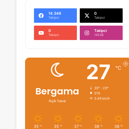
14.346
0
Takipci
Takipci
0
Takipci
Takipci
14536
27
℃
Bergama
35º - 23º
51%
3.49 km/h
Açık hava
35
35
37
38
38
℃
℃
℃
℃
℃