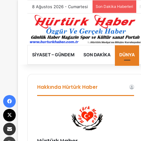
8 Ağustos 2026 - Cumartesi
Son Dakika Haberleri
SIYASET – GÜNDEM
SON DAKIKA
DÜNYA
Hakkında Hürtürk Haber
Facebook
X
E-Posta ile paylaş
Yazdır
Hürtürk Haber