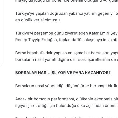
ihtiyaç duyduğu bir dönemde önemli olduğunu vurgulad
Türkiye’ye yapılan doğrudan yabancı yatırım geçen yıl 5
en düşük verisi olmuştu.
Türkiye’yi perşembe günü ziyaret eden Katar Emiri Şe
Recep Tayyip Erdoğan, toplamda 10 anlaşmaya imza attı
Borsa İstanbul’a dair yapılan anlaşma ise borsaların yap
borsaların nasıl yönetildiğine dair soru işaretlerinin d
BORSALAR NASIL İŞLİYOR VE PARA KAZANIYOR?
Borsaların nasıl yönetildiği düşünülürse herhangi bir fin
Ancak bir borsanın performansı, o ülkenin ekonomisini
ilgiye işaret ettiği için bulunduğu ülke açısından önem t