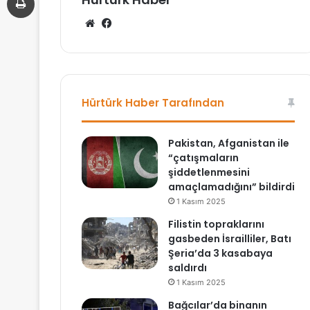
We
Fa
b
ce
sit
bo
esi
ok
Hürtürk Haber Tarafından
Pakistan, Afganistan ile
“çatışmaların
şiddetlenmesini
amaçlamadığını” bildirdi
1 Kasım 2025
Filistin topraklarını
gasbeden İsrailliler, Batı
Şeria’da 3 kasabaya
saldırdı
1 Kasım 2025
Bağcılar’da binanın