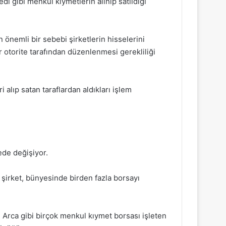
edi gibi menkul kıymetlerin alınıp satıldığı
 önemli bir sebebi şirketlerin hisselerini
ir otorite tarafından düzenlenmesi gerekliliği
 alıp satan taraflardan aldıkları işlem
kede değişiyor.
şirket, bünyesinde birden fazla borsayı
rca gibi birçok menkul kıymet borsası işleten