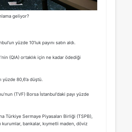
nlama geliyor?
ul’un yüzde 10’luk payını satın aldı.
’nin (QIA) ortaklık için ne kadar ödediği
ı yüzde 80,6’a düştü.
u’nun (TVF) Borsa İstanbul’daki payı yüzde
una Türkiye Sermaye Piyasaları Birliği (TSPB),
ı kurumlar, bankalar, kıymetli maden, döviz