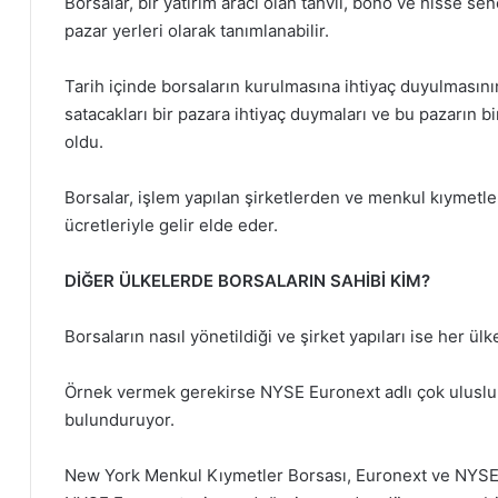
Borsalar, bir yatırım aracı olan tahvil, bono ve hisse sen
pazar yerleri olarak tanımlanabilir.
Tarih içinde borsaların kurulmasına ihtiyaç duyulmasının
satacakları bir pazara ihtiyaç duymaları ve bu pazarın b
oldu.
Borsalar, işlem yapılan şirketlerden ve menkul kıymetleri
ücretleriyle gelir elde eder.
DİĞER ÜLKELERDE BORSALARIN SAHİBİ KİM?
Borsaların nasıl yönetildiği ve şirket yapıları ise her ül
Örnek vermek gerekirse NYSE Euronext adlı çok uluslu 
bulunduruyor.
New York Menkul Kıymetler Borsası, Euronext ve NYSE A