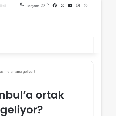
℃
27
Facebook
X
YouTube
Instagram
WhatsApp
Bergama
ması ne anlama geliyor?
anbul’a ortak
geliyor?