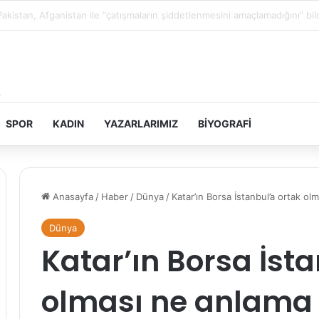
Filistin topraklarını gasbeden İsrailliler, Batı Şeria’da 3 kasabaya saldırdı
SPOR
KADIN
YAZARLARIMIZ
BIYOGRAFI
Anasayfa
/
Haber
/
Dünya
/
Katar’ın Borsa İstanbul’a ortak ol
Dünya
Katar’ın Borsa İst
olması ne anlama 