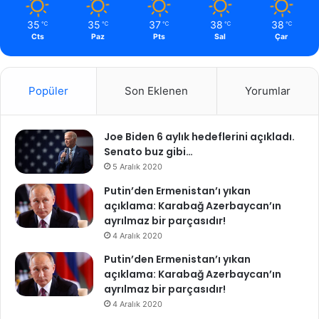
35
35
37
38
38
℃
℃
℃
℃
℃
Cts
Paz
Pts
Sal
Çar
Popüler
Son Eklenen
Yorumlar
Joe Biden 6 aylık hedeflerini açıkladı.
Senato buz gibi…
5 Aralık 2020
Putin’den Ermenistan’ı yıkan
açıklama: Karabağ Azerbaycan’ın
ayrılmaz bir parçasıdır!
4 Aralık 2020
Putin’den Ermenistan’ı yıkan
açıklama: Karabağ Azerbaycan’ın
ayrılmaz bir parçasıdır!
4 Aralık 2020