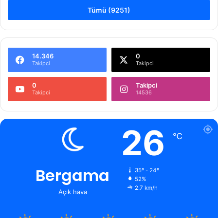
Tümü (9251)
14.346
0
Takipci
Takipci
0
Takipci
Takipci
14536
26
℃
Bergama
35º - 24º
52%
2.7 km/h
Açık hava