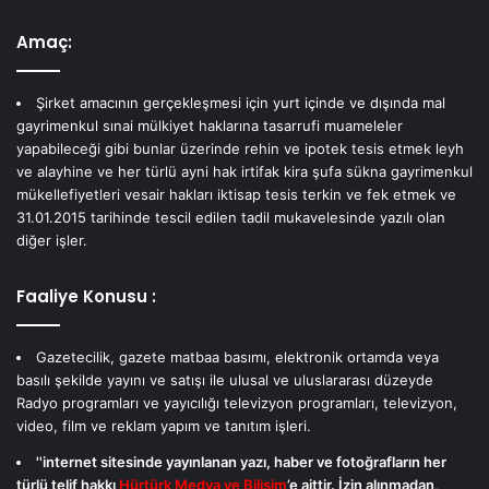
Amaç:
Şirket amacının gerçekleşmesi için yurt içinde ve dışında mal
gayrimenkul sınai mülkiyet haklarına tasarrufi muameleler
yapabileceği gibi bunlar üzerinde rehin ve ipotek tesis etmek leyh
ve alayhine ve her türlü ayni hak irtifak kira şufa sükna gayrimenkul
mükellefiyetleri vesair hakları iktisap tesis terkin ve fek etmek ve
31.01.2015 tarihinde tescil edilen tadil mukavelesinde yazılı olan
diğer işler.
Faaliye Konusu :
Gazetecilik, gazete matbaa basımı, elektronik ortamda veya
basılı şekilde yayını ve satışı ile ulusal ve uluslararası düzeyde
Radyo programları ve yayıcılığı televizyon programları, televizyon,
video, film ve reklam yapım ve tanıtım işleri.
''internet sitesinde yayınlanan yazı, haber ve fotoğrafların her
türlü telif hakkı
Hürtürk Medya ve Bilişim
’e aittir. İzin alınmadan,