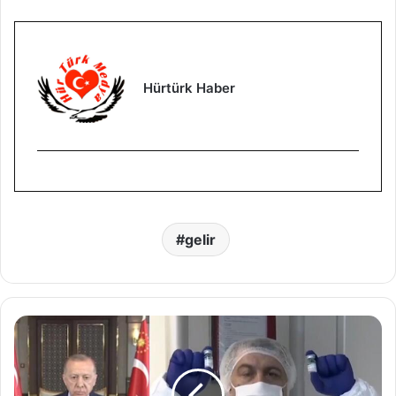
Hürtürk Haber
gelir
'
M
i
l