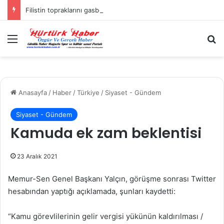
Filistin topraklarını gasbeden İsrailliler, Batı Şeria’da 3 kasabaya saldırdı
Menü
A
Anasayfa
/
Haber
/
Türkiye
/
Siyaset - Gündem
Siyaset - Gündem
Kamuda ek zam beklentisi
23 Aralık 2021
Memur-Sen Genel Başkanı Yalçın, görüşme sonrası Twitter
hesabından yaptığı açıklamada, şunları kaydetti:
“Kamu görevlilerinin gelir vergisi yükünün kaldırılması /