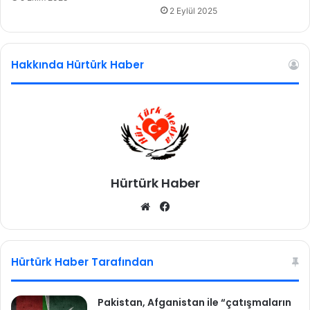
2 Eylül 2025
Hakkında Hürtürk Haber
Hürtürk Haber
We
Fa
b
ce
sit
bo
esi
ok
Hürtürk Haber Tarafından
Pakistan, Afganistan ile “çatışmaların