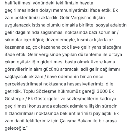
hafifletilmesi yönündeki teklifimizin hayata
geçirilmesinden dolayı memnuniyetimizi ifade ettik. Ek
zam beklentimizi aktardık. Gelir Vergisi’ne ilişkin
uygulanacak istisna olumlu olmakla birlikte, sosyal adaletin
gelir dağılımında sağlanması noktasında bazı sorunlar /
sıkıntılar içerdiğini; düzenlemeyle, kısmi artışlarla az
kazanana az, çok kazanana çok ilave gelir yansıtılacağını
ifade ettik. Gelir vergisinde yapılan düzenleme ile ortaya
çıkan eşitsizliğin giderilmesi başta olmak üzere kamu
görevlilerinin alım gücünü artıracak, adil gelir dağılımını
sağlayacak ek zam / ilave ödemenin bir an önce
gerçekleştirilmesi noktasında hassasiyetlerimizi dile
getirdik. Toplu Sözleşme hükmümüz gereği 3600 Ek
Gösterge / Ek Göstergeler ve sözleşmelilerin kadroya
geçirilmesi konusunda atılacak adımlara ilişkin sürecin
hızlandırılması noktasında beklentilerimizi paylaştık. Ek
zam dahil tekliflerimiz için Çalışma Bakanı ile bir araya
geleceğiz.”