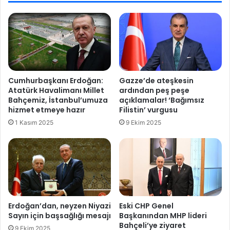
i
b
n
a
s
ş
e
ı
m
m
b
ı
o
z
Cumhurbaşkanı Erdoğan:
Gazze’de ateşkesin
l
ı
Atatürk Havalimanı Millet
ardından peş peşe
ü
n
Bahçemiz, İstanbul’umuza
açıklamalar! ‘Bağımsız
d
ü
hizmet etmeye hazır
Filistin’ vurgusu
ü
s
1 Kasım 2025
9 Ekim 2025
r
t
'
ü
n
e
'
Erdoğan’dan, neyzen Niyazi
Eski CHP Genel
Sayın için başsağlığı mesajı
Başkanından MHP lideri
Bahçeli’ye ziyaret
9 Ekim 2025