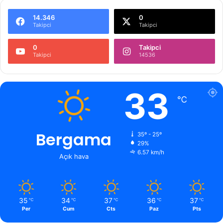
14.346
0
Takipci
Takipci
0
Takipci
Takipci
14536
33
℃
Bergama
35º - 25º
29%
6.57 km/h
Açık hava
35
34
37
36
37
℃
℃
℃
℃
℃
Per
Cum
Cts
Paz
Pts