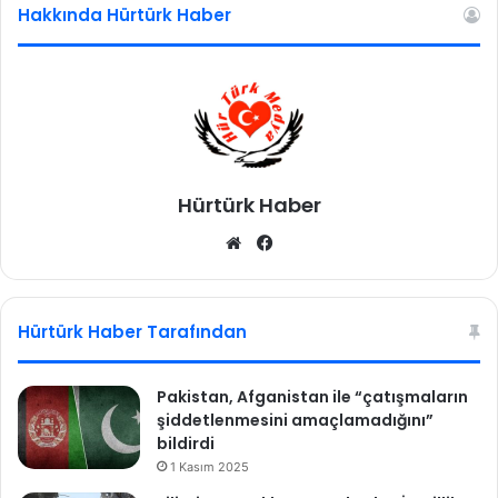
Hakkında Hürtürk Haber
y
ı
d
e
s
t
e
k
Hürtürk Haber
l
e
We
Fa
y
b
ce
e
sit
bo
c
e
esi
ok
Hürtürk Haber Tarafından
ğ
i
n
Pakistan, Afganistan ile “çatışmaların
i
şiddetlenmesini amaçlamadığını”
a
bildirdi
ç
1 Kasım 2025
ı