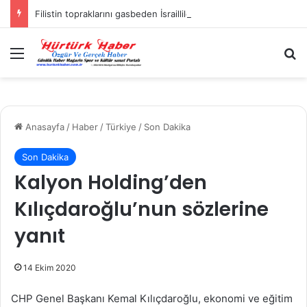
Filistin topraklarını gasbeden İsrailliler, Batı Şeria’da 3 kasabaya saldırdı
Menü
A
Anasayfa
/
Haber
/
Türkiye
/
Son Dakika
Son Dakika
Kalyon Holding’den
Kılıçdaroğlu’nun sözlerine
yanıt
14 Ekim 2020
CHP Genel Başkanı Kemal Kılıçdaroğlu, ekonomi ve eğitim