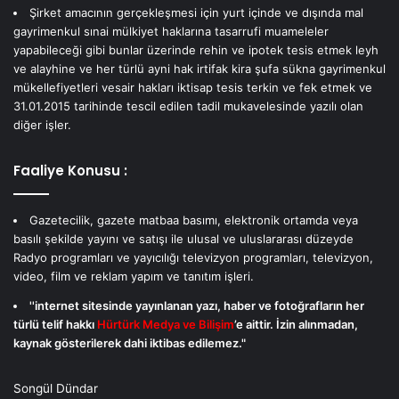
Şirket amacının gerçekleşmesi için yurt içinde ve dışında mal
gayrimenkul sınai mülkiyet haklarına tasarrufi muameleler
yapabileceği gibi bunlar üzerinde rehin ve ipotek tesis etmek leyh
ve alayhine ve her türlü ayni hak irtifak kira şufa sükna gayrimenkul
mükellefiyetleri vesair hakları iktisap tesis terkin ve fek etmek ve
31.01.2015 tarihinde tescil edilen tadil mukavelesinde yazılı olan
diğer işler.
Faaliye Konusu :
Gazetecilik, gazete matbaa basımı, elektronik ortamda veya
basılı şekilde yayını ve satışı ile ulusal ve uluslararası düzeyde
Radyo programları ve yayıcılığı televizyon programları, televizyon,
video, film ve reklam yapım ve tanıtım işleri.
''internet sitesinde yayınlanan yazı, haber ve fotoğrafların her
türlü telif hakkı
Hürtürk Medya ve Bilişim
’e aittir. İzin alınmadan,
kaynak gösterilerek dahi iktibas edilemez."
Songül Dündar