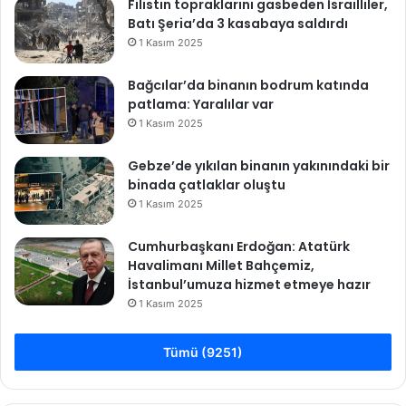
Filistin topraklarını gasbeden İsrailliler,
k
Batı Şeria’da 3 kasabaya saldırdı
l
1 Kasım 2025
a
d
Bağcılar’da binanın bodrum katında
ı
patlama: Yaralılar var
1 Kasım 2025
Gebze’de yıkılan binanın yakınındaki bir
binada çatlaklar oluştu
1 Kasım 2025
Cumhurbaşkanı Erdoğan: Atatürk
Havalimanı Millet Bahçemiz,
İstanbul’umuza hizmet etmeye hazır
1 Kasım 2025
Tümü (9251)