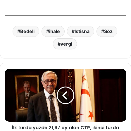
Bedeli
ihale
İstisna
Söz
vergi
İ
l
k
t
u
r
d
a
y
İlk turda yüzde 21,67 oy alan CTP, ikinci turda
ü