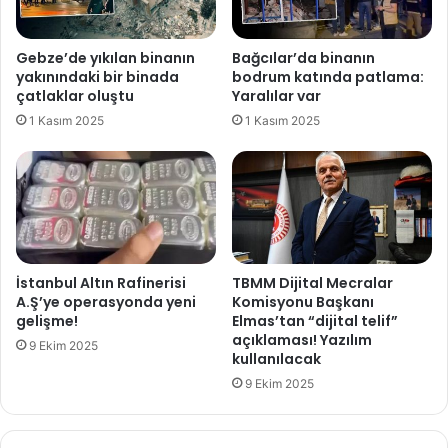
n
ş
c
ı
i
'
Gebze’de yıkılan binanın
Bağcılar’da binanın
t
a
yakınındaki bir binada
bodrum katında patlama:
u
ç
çatlaklar oluştu
Yaralılar var
r
ı
1 Kasım 2025
1 Kasım 2025
d
k
a
l
M
a
u
m
s
a
t
s
a
ı
f
İstanbul Altın Rafinerisi
TBMM Dijital Mecralar
a
A.Ş’ye operasyonda yeni
Komisyonu Başkanı
A
gelişme!
Elmas’tan “dijital telif”
k
açıklaması! Yazılım
9 Ekim 2025
kullanılacak
ı
n
9 Ekim 2025
c
ı
'