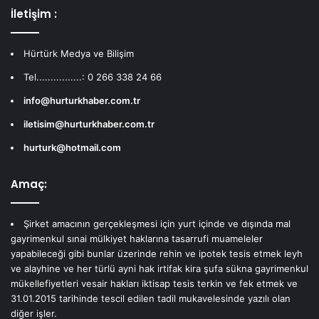
İletişim :
Hürtürk Medya ve Bilişim
Tel................: 0 266 338 24 66
info@hurturkhaber.com.tr
iletisim@hurturkhaber.com.tr
hurturk@hotmail.com
Amaç:
Şirket amacının gerçekleşmesi için yurt içinde ve dışında mal
gayrimenkul sınai mülkiyet haklarına tasarrufi muameleler
yapabileceği gibi bunlar üzerinde rehin ve ipotek tesis etmek leyh
ve alayhine ve her türlü ayni hak irtifak kira şufa sükna gayrimenkul
mükellefiyetleri vesair hakları iktisap tesis terkin ve fek etmek ve
31.01.2015 tarihinde tescil edilen tadil mukavelesinde yazılı olan
diğer işler.