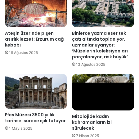
y
'
a
d
g
a
e
ü
l
n
Ateşin üzerinde pişen
Binlerce yazma eser tek
d
l
asırlık lezzet: Erzurum cağ
çatı altında toplanıyor,
i
ü
kebabı
uzmanlar uyarıyor:
l
‘Müzelerin koleksiyonları
18 Ağustos 2025
e
parçalanıyor, risk büyük’
r
13 Ağustos 2025
d
e
k
o
n
u
ş
a
Efes Müzesi 3500 yıllık
Mitolojide kadın
tarihsel sürece ışık tutuyor
c
kahramanların izi
a
sürülecek
1 Mayıs 2025
k
7 Nisan 2025