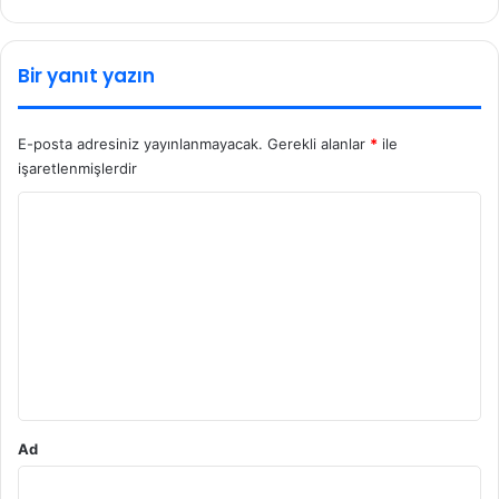
Bir yanıt yazın
E-posta adresiniz yayınlanmayacak.
Gerekli alanlar
*
ile
işaretlenmişlerdir
Y
o
r
u
m
*
Ad