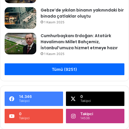
Gebze’de yıkılan binanın yakınındaki bir
binada çatlaklar oluştu
1 Kasım 2025
Cumhurbaşkanı Erdoğan: Atatürk
Havalimanı Millet Bahçemiz,
İstanbul’umuza hizmet etmeye hazır
1 Kasım 2025
Tümü (9251)
14.346
0
Takipci
Takipci
0
Takipci
Takipci
14536