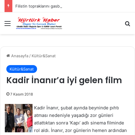
Filistin topraklarını gasbeden İsrailliler, Batı Şeria’da 3 kasabaya saldırdı
Menü
A
Anasayfa
/
Kültür&Sanat
Kültür&Sanat
Kadir İnanır’a iyi gelen film
7 Kasım 2018
Kadir İnanır, şubat ayında beyninde pıhtı
atması nedeniyle yaşadığı zor günleri
atlattıktan sonra ‘Kapı’ adlı sinema filminde
rol aldı. İnanır, zor günlerin hemen ardından