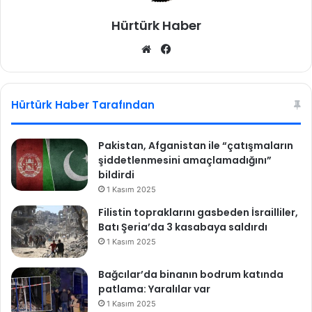
Hürtürk Haber
We
Fa
b
ce
sit
bo
esi
ok
Hürtürk Haber Tarafından
Pakistan, Afganistan ile “çatışmaların
şiddetlenmesini amaçlamadığını”
bildirdi
1 Kasım 2025
Filistin topraklarını gasbeden İsrailliler,
Batı Şeria’da 3 kasabaya saldırdı
1 Kasım 2025
Bağcılar’da binanın bodrum katında
patlama: Yaralılar var
1 Kasım 2025