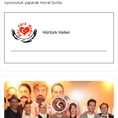
oyunculuk yaparak moral buldu
Hürtürk Haber
Ç
a
k
a
l
l
a