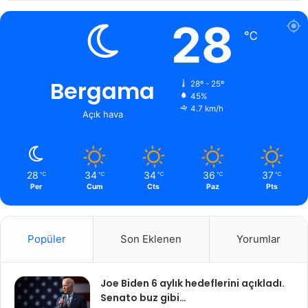
28
℃
Bergama
28º - 25º
45%
4.7 km/h
Açık hava
28
34
34
36
37
℃
℃
℃
℃
℃
Per
Cum
Cts
Paz
Pts
Popüler
Son Eklenen
Yorumlar
Joe Biden 6 aylık hedeflerini açıkladı.
Senato buz gibi…