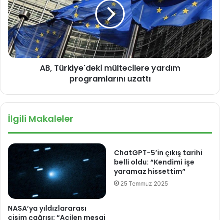
D
T
e
ü
s
r
t
k
i
i
c
y
i
AB, Türkiye'deki mültecilere yardım
e
:
programlarını uzattı
'
A
d
v
e
r
k
İlgili Makaleler
u
i
p
m
a
ü
,
l
ChatGPT-5’in çıkış tarihi
T
t
belli oldu: “Kendimi işe
ü
e
yaramaz hissettim”
r
c
25 Temmuz 2025
k
i
i
l
NASA’ya yıldızlararası
y
e
cisim çağrısı: “Acilen mesaj