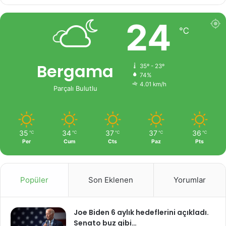
24
℃
Bergama
35º - 23º
74%
4.01 km/h
Parçalı Bulutlu
35
34
37
37
36
℃
℃
℃
℃
℃
Per
Cum
Cts
Paz
Pts
Popüler
Son Eklenen
Yorumlar
Joe Biden 6 aylık hedeflerini açıkladı.
Senato buz gibi…