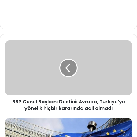
B
B
P
G
e
n
e
l
B
BBP Genel Başkanı Destici: Avrupa, Türkiye’ye
a
yönelik hiçbir kararında adil olmadı
ş
k
a
A
n
B
ı
,