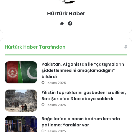
ı
z
n
a
Hürtürk Haber
d
t
We
Fa
a
t
a
b
ce
ı
d
sit
bo
i
esi
ok
Hürtürk Haber Tarafından
l
o
l
Pakistan, Afganistan ile “çatışmaların
m
şiddetlenmesini amaçlamadığını”
a
bildirdi
d
1 Kasım 2025
ı
Filistin topraklarını gasbeden İsrailliler,
Batı Şeria’da 3 kasabaya saldırdı
1 Kasım 2025
Bağcılar’da binanın bodrum katında
patlama: Yaralılar var
1 Kasım 2025