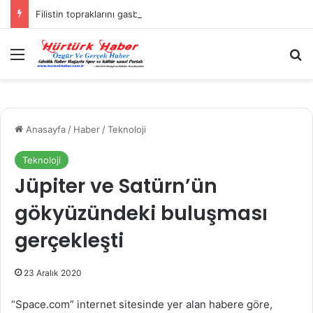
Filistin topraklarını gasbeden İsrailliler, Batı Şeria’da 3 kasabaya saldırdı
Menü
A
Anasayfa
/
Haber
/
Teknoloji
Teknoloji
Jüpiter ve Satürn’ün
gökyüzündeki buluşması
gerçekleşti
23 Aralık 2020
“Space.com” internet sitesinde yer alan habere göre,