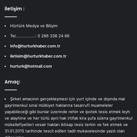
İletişim :
Hürtürk Medya ve Bilişim
Tel................: 0 266 338 24 66
info@hurturkhaber.com.tr
iletisim@hurturkhaber.com.tr
hurturk@hotmail.com
Amaç:
Şirket amacının gerçekleşmesi için yurt içinde ve dışında mal
gayrimenkul sınai mülkiyet haklarına tasarrufi muameleler
yapabileceği gibi bunlar üzerinde rehin ve ipotek tesis etmek leyh
ve alayhine ve her türlü ayni hak irtifak kira şufa sükna gayrimenkul
mükellefiyetleri vesair hakları iktisap tesis terkin ve fek etmek ve
31.01.2015 tarihinde tescil edilen tadil mukavelesinde yazılı olan