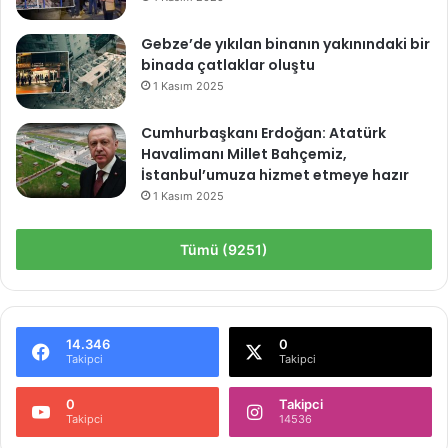
Gebze’de yıkılan binanın yakınındaki bir
binada çatlaklar oluştu
1 Kasım 2025
Cumhurbaşkanı Erdoğan: Atatürk
Havalimanı Millet Bahçemiz,
İstanbul’umuza hizmet etmeye hazır
1 Kasım 2025
Tümü (9251)
14.346
0
Takipci
Takipci
0
Takipci
Takipci
14536