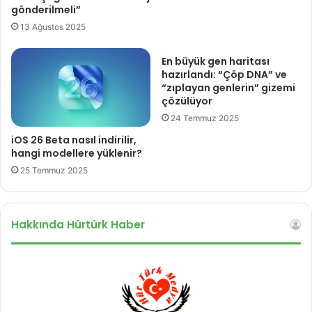
e
r
gönderilmeli”
’
e
13 Ağustos 2025
y
y
e
a
En büyük gen haritası
y
r
hazırlandı: “Çöp DNA” ve
ö
d
“zıplayan genlerin” gizemi
n
ı
çözülüyor
e
m
24 Temmuz 2025
l
p
i
r
iOS 26 Beta nasıl indirilir,
k
o
hangi modellere yüklenir?
h
g
25 Temmuz 2025
i
r
ç
a
b
m
i
l
Hakkında Hürtürk Haber
r
a
k
r
a
ı
r
n
a
ı
r
u