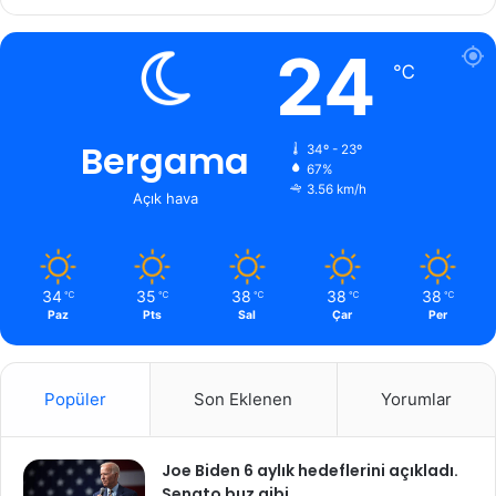
24
℃
Bergama
34º - 23º
67%
3.56 km/h
Açık hava
34
35
38
38
38
℃
℃
℃
℃
℃
Paz
Pts
Sal
Çar
Per
Popüler
Son Eklenen
Yorumlar
Joe Biden 6 aylık hedeflerini açıkladı.
Senato buz gibi…