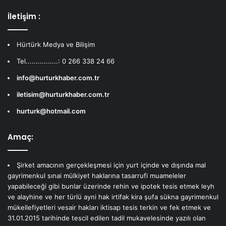
İletişim :
Hürtürk Medya ve Bilişim
Tel................: 0 266 338 24 66
info@hurturkhaber.com.tr
iletisim@hurturkhaber.com.tr
hurturk@hotmail.com
Amaç:
Şirket amacının gerçekleşmesi için yurt içinde ve dışında mal
gayrimenkul sınai mülkiyet haklarına tasarrufi muameleler
yapabileceği gibi bunlar üzerinde rehin ve ipotek tesis etmek leyh
ve alayhine ve her türlü ayni hak irtifak kira şufa sükna gayrimenkul
mükellefiyetleri vesair hakları iktisap tesis terkin ve fek etmek ve
31.01.2015 tarihinde tescil edilen tadil mukavelesinde yazılı olan