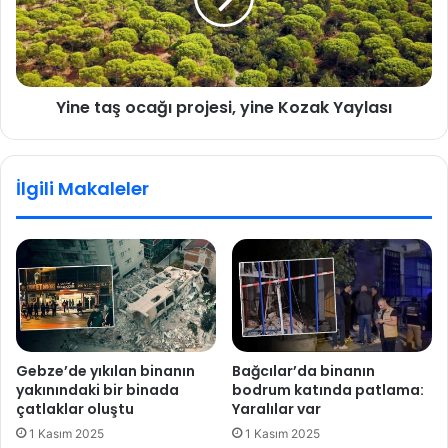
t
k
a
u
ş
t
o
l
c
Yine taş ocağı projesi, yine Kozak Yaylası
a
a
m
ğ
a
ı
p
p
İlgili Makaleler
r
r
o
o
g
j
r
e
a
s
m
i
ı
,
y
i
Gebze’de yıkılan binanın
Bağcılar’da binanın
n
yakınındaki bir binada
bodrum katında patlama:
e
çatlaklar oluştu
Yaralılar var
K
1 Kasım 2025
1 Kasım 2025
o