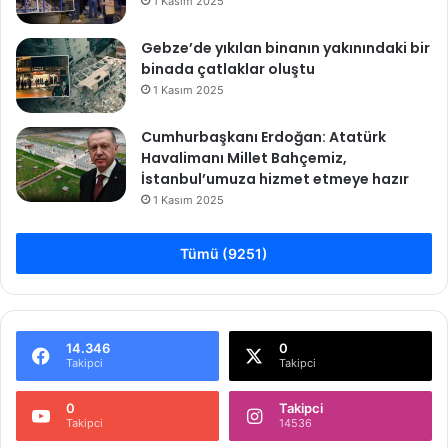
1 Kasım 2025
Gebze’de yıkılan binanın yakınındaki bir
binada çatlaklar oluştu
1 Kasım 2025
Cumhurbaşkanı Erdoğan: Atatürk
Havalimanı Millet Bahçemiz,
İstanbul’umuza hizmet etmeye hazır
1 Kasım 2025
Tümü (9251)
14.346
0
Takipci
Takipci
0
Takipci
Takipci
14536