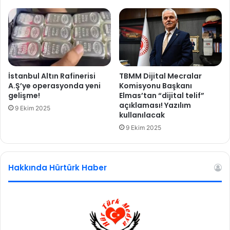
z
a
k
Y
a
y
l
İstanbul Altın Rafinerisi
TBMM Dijital Mecralar
a
A.Ş’ye operasyonda yeni
Komisyonu Başkanı
s
gelişme!
Elmas’tan “dijital telif”
açıklaması! Yazılım
ı
9 Ekim 2025
kullanılacak
9 Ekim 2025
Hakkında Hürtürk Haber