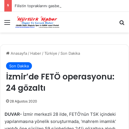
Filistin topraklarını gasbeden İsrailliler, Batı Şeria’da 3 kasabaya saldırdı
Menü
A
Anasayfa
/
Haber
/
Türkiye
/
Son Dakika
Son Dakika
İzmir’de FETÖ operasyonu:
24 gözaltı
28 Ağustos 2020
DUVAR-
İzmir merkezli 28 ilde, FETÖ’nün TSK içindeki
yapılanmasına yönelik soruşturmada, ‘mahrem imamlık’
yaptığı öne sürülen 59 şüpheliden 24’ü gözaltına alındı.