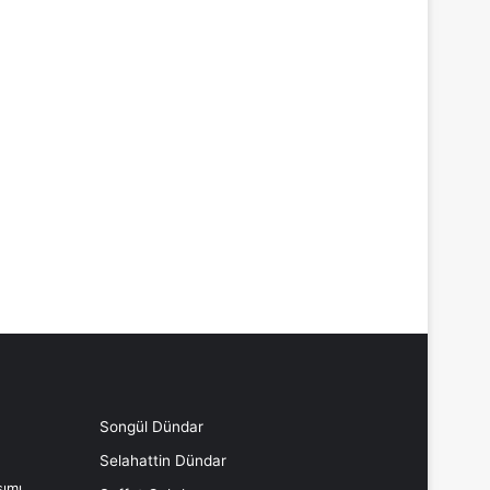
Songül Dündar
Selahattin Dündar
ımı,