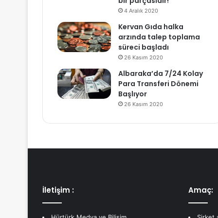
bir parçasıdır!
4 Aralık 2020
Kervan Gıda halka
arzında talep toplama
süreci başladı
26 Kasım 2020
Albaraka’da 7/24 Kolay
Para Transferi Dönemi
Başlıyor
26 Kasım 2020
İletişim :
Amaç:
Hürtürk Medya ve Bilişim
Şirket