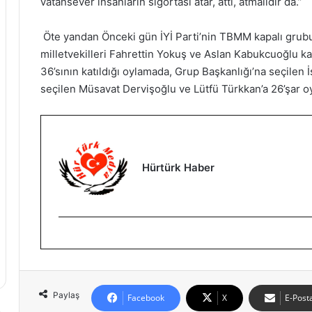
vatansever insanların sigortası atar, attı, atmalıdır da.”
Öte yandan Önceki gün İYİ Parti’nin TBMM kapalı grub
milletvekilleri Fahrettin Yokuş ve Aslan Kabukcuoğlu kat
36’sının katıldığı oylamada, Grup Başkanlığı’na seçilen İ
seçilen Müsavat Dervişoğlu ve Lütfü Türkkan’a 26’şar oy 
Hürtürk Haber
Paylaş
Facebook
X
E-Posta