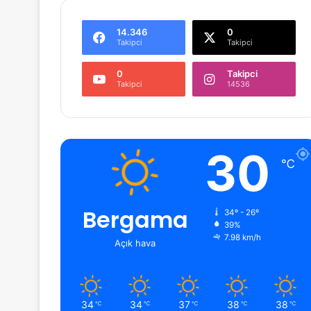
14.346
0
Takipci
Takipci
0
Takipci
Takipci
14536
30
℃
Bergama
34º - 26º
39%
7.98 km/h
Açık hava
34
34
37
38
38
℃
℃
℃
℃
℃