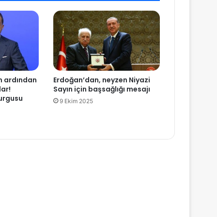
n ardından
Erdoğan’dan, neyzen Niyazi
ar!
Sayın için başsağlığı mesajı
vurgusu
9 Ekim 2025