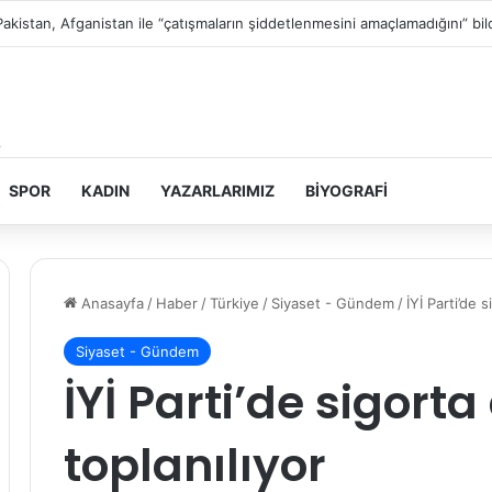
Filistin topraklarını gasbeden İsrailliler, Batı Şeria’da 3 kasabaya saldırdı
SPOR
KADIN
YAZARLARIMIZ
BIYOGRAFI
Anasayfa
/
Haber
/
Türkiye
/
Siyaset - Gündem
/
İYİ Parti’de s
Siyaset - Gündem
İYİ Parti’de sigorta 
toplanılıyor