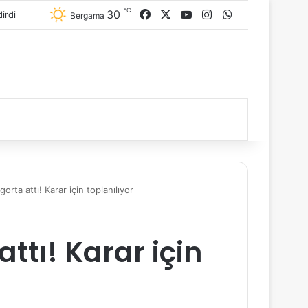
℃
30
Facebook
X
YouTube
Instagram
WhatsApp
Bergama
igorta attı! Karar için toplanılıyor
attı! Karar için