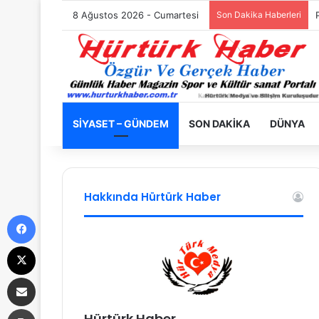
8 Ağustos 2026 - Cumartesi
Son Dakika Haberleri
SIYASET – GÜNDEM
SON DAKIKA
DÜNYA
Hakkında Hürtürk Haber
Facebook
X
E-Posta ile paylaş
Yazdır
Hürtürk Haber