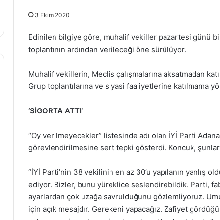
3 Ekim 2020
Edinilen bilgiye göre, muhalif vekiller pazartesi günü bi
toplantının ardından verileceği öne sürülüyor.
Muhalif vekillerin, Meclis çalışmalarına aksatmadan katıl
Grup toplantılarına ve siyasi faaliyetlerine katılmama yön
‘SİGORTA ATTI’
“Oy verilmeyecekler” listesinde adı olan İYİ Parti Adana
görevlendirilmesine sert tepki gösterdi. Koncuk, şunları
“İYİ Parti’nin 38 vekilinin en az 30’u yapılanın yanlış o
ediyor. Bizler, bunu yüreklice seslendirebildik. Parti, f
ayarlardan çok uzağa savrulduğunu gözlemliyoruz. Umu
için açık mesajdır. Gerekeni yapacağız. Zafiyet gördüğ