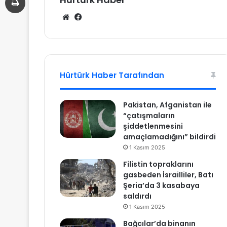
We
Fa
b
ce
sit
bo
esi
ok
Hürtürk Haber Tarafından
Pakistan, Afganistan ile
“çatışmaların
şiddetlenmesini
amaçlamadığını” bildirdi
1 Kasım 2025
Filistin topraklarını
gasbeden İsrailliler, Batı
Şeria’da 3 kasabaya
saldırdı
1 Kasım 2025
Bağcılar’da binanın