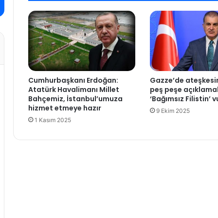
ü
s
-
i
H
D
e
E
s
V
K
A
a
'
Cumhurbaşkanı Erdoğan:
Gazze’de ateşkesi
b
d
Atatürk Havalimanı Millet
peş peşe açıklamal
l
a
Bahçemiz, İstanbul’umuza
‘Bağımsız Filistin’ 
o
n
hizmet etmeye hazır
9 Ekim 2025
K
k
1 Kasım 2025
a
a
y
y
s
y
e
u
r
m
i
s
s
o
p
n
o
r
r
a