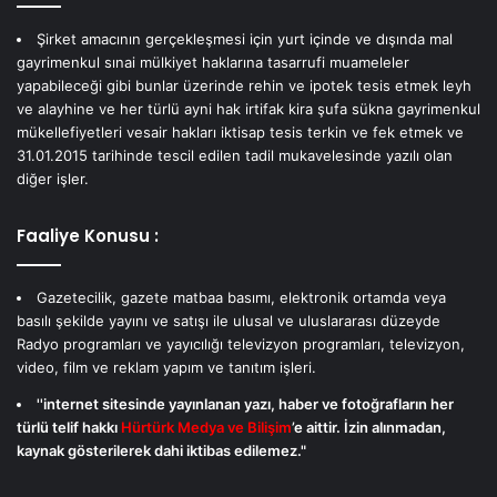
Şirket amacının gerçekleşmesi için yurt içinde ve dışında mal
gayrimenkul sınai mülkiyet haklarına tasarrufi muameleler
yapabileceği gibi bunlar üzerinde rehin ve ipotek tesis etmek leyh
ve alayhine ve her türlü ayni hak irtifak kira şufa sükna gayrimenkul
mükellefiyetleri vesair hakları iktisap tesis terkin ve fek etmek ve
31.01.2015 tarihinde tescil edilen tadil mukavelesinde yazılı olan
diğer işler.
Faaliye Konusu :
Gazetecilik, gazete matbaa basımı, elektronik ortamda veya
basılı şekilde yayını ve satışı ile ulusal ve uluslararası düzeyde
Radyo programları ve yayıcılığı televizyon programları, televizyon,
video, film ve reklam yapım ve tanıtım işleri.
''internet sitesinde yayınlanan yazı, haber ve fotoğrafların her
türlü telif hakkı
Hürtürk Medya ve Bilişim
’e aittir. İzin alınmadan,
kaynak gösterilerek dahi iktibas edilemez."