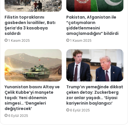
b
d
e
a
'
n
Filistin topraklarını
Pakistan, Afganistan ile
d
a
gasbeden İsrailliler, Batı
“çatışmaların
e
ç
Şeria’da 3 kasabaya
şiddetlenmesini
n
ı
saldırdı
amaçlamadığını” bildirdi
'
k
1 Kasım 2025
1 Kasım 2025
t
l
a
a
r
m
t
a
ı
!
ş
m
a
Yunanistan basını Altay ve
Trump’ın yemeğinde dikkat
l
Çelik Kubbe’yi manşete
çeken detay: Zuckerberg
ı
taşıdı: Yeni dönemin
zor anlar yaşadı… ‘Siyasi
simgesi… ‘Dengeleri
kariyerinin başlangıcı’
t
değiştirecek’
a
6 Eylül 2025
p
6 Eylül 2025
ı
n