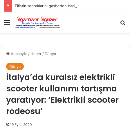
Filistin topraklarını gasbeden İsrailliler, Batı Şeria’da 3 kasabaya saldırdı
Menü
A
Anasayfa
/
Haber
/
Dünya
Dünya
İtalya’da kuralsız elektrikli
scooter kullanımı tartışma
yaratıyor: ‘Elektrikli scooter
rodeosu’
19 Eylül 2020