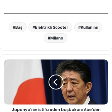
Baş
Elektrikli Scooter
Kullanımı
Milano
J
a
p
o
n
y
a
'
n
Japonya'nın istifa eden başbakanı Abe'den
ı