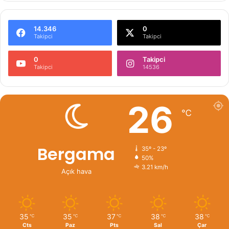
14.346
0
Takipci
Takipci
0
Takipci
Takipci
14536
26
℃
Bergama
35º - 23º
50%
3.21 km/h
Açık hava
35
35
37
38
38
℃
℃
℃
℃
℃
Cts
Paz
Pts
Sal
Çar