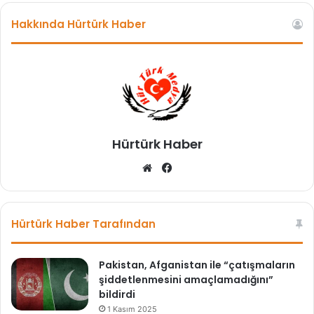
a
Hakkında Hürtürk Haber
ğ
a
'
z
i
y
a
r
Hürtürk Haber
e
t
We
Fa
b
ce
sit
bo
esi
ok
Hürtürk Haber Tarafından
Pakistan, Afganistan ile “çatışmaların
şiddetlenmesini amaçlamadığını”
bildirdi
1 Kasım 2025