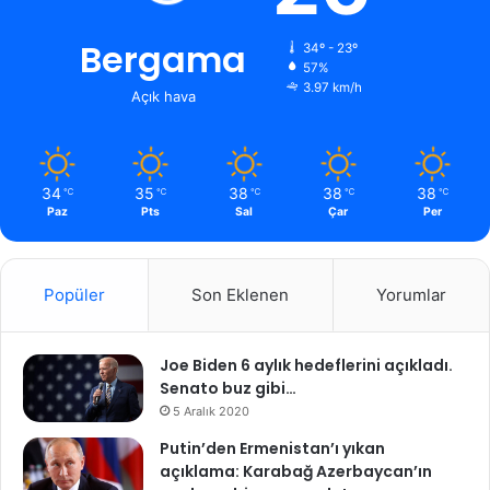
Bergama
34º - 23º
57%
3.97 km/h
Açık hava
34
35
38
38
38
℃
℃
℃
℃
℃
Paz
Pts
Sal
Çar
Per
Popüler
Son Eklenen
Yorumlar
Joe Biden 6 aylık hedeflerini açıkladı.
Senato buz gibi…
5 Aralık 2020
Putin’den Ermenistan’ı yıkan
açıklama: Karabağ Azerbaycan’ın