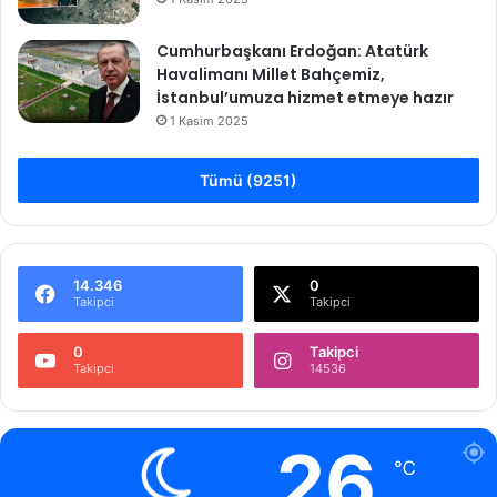
Cumhurbaşkanı Erdoğan: Atatürk
Havalimanı Millet Bahçemiz,
İstanbul’umuza hizmet etmeye hazır
1 Kasım 2025
Tümü (9251)
14.346
0
Takipci
Takipci
0
Takipci
Takipci
14536
26
℃