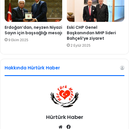
r
a
j
y
a
n
Erdoğan’dan, neyzen Niyazi
Eski CHP Genel
ı
Sayın için başsağlığı mesajı
Başkanından MHP lideri
Bahçeli’ye ziyaret
t
9 Ekim 2025
l
2 Eylül 2025
a
d
ı
Hakkında Hürtürk Haber
!
Hürtürk Haber
We
Fa