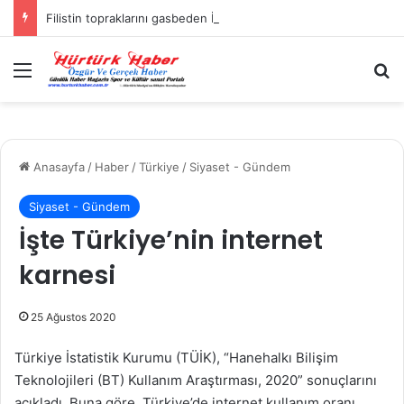
Filistin topraklarını gasbeden İsrailliler, Batı Şeria’da 3 kasabaya saldırdı
Menü
A
Anasayfa
/
Haber
/
Türkiye
/
Siyaset - Gündem
Siyaset - Gündem
İşte Türkiye’nin internet
karnesi
25 Ağustos 2020
Türkiye İstatistik Kurumu (TÜİK), “Hanehalkı Bilişim
Teknolojileri (BT) Kullanım Araştırması, 2020” sonuçlarını
açıkladı. Buna göre, Türkiye’de internet kullanım oranı