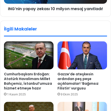
n
a
ING’nin yapay zekası 10 milyon mesaj yanıtladı!
s
p
e
a
s
y
l
z
İlgili Makaleler
e
e
n
k
m
a
e
s
y
ı
e
1
d
0
e
m
v
i
Cumhurbaşkanı Erdoğan:
Gazze’de ateşkesin
a
l
Atatürk Havalimanı Millet
ardından peş peşe
m
y
Bahçemiz, İstanbul’umuza
açıklamalar! ‘Bağımsız
e
o
hizmet etmeye hazır
Filistin’ vurgusu
d
n
1 Kasım 2025
9 Ekim 2025
i
m
y
e
o
s