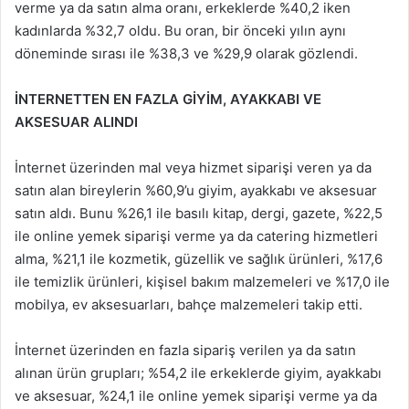
verme ya da satın alma oranı, erkeklerde %40,2 iken
kadınlarda %32,7 oldu. Bu oran, bir önceki yılın aynı
döneminde sırası ile %38,3 ve %29,9 olarak gözlendi.
İNTERNETTEN EN FAZLA GİYİM, AYAKKABI VE
AKSESUAR ALINDI
İnternet üzerinden mal veya hizmet siparişi veren ya da
satın alan bireylerin %60,9’u giyim, ayakkabı ve aksesuar
satın aldı. Bunu %26,1 ile basılı kitap, dergi, gazete, %22,5
ile online yemek siparişi verme ya da catering hizmetleri
alma, %21,1 ile kozmetik, güzellik ve sağlık ürünleri, %17,6
ile temizlik ürünleri, kişisel bakım malzemeleri ve %17,0 ile
mobilya, ev aksesuarları, bahçe malzemeleri takip etti.
İnternet üzerinden en fazla sipariş verilen ya da satın
alınan ürün grupları; %54,2 ile erkeklerde giyim, ayakkabı
ve aksesuar, %24,1 ile online yemek siparişi verme ya da