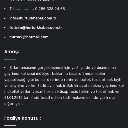
Tel................: 0 266 338 24 66
info@hurturkhaber.com.tr
iletisim@hurturkhaber.com.tr
hurturk@hotmail.com
Amaç:
Şirket amacının gerçekleşmesi için yurt içinde ve dışında mal
gayrimenkul sınai mülkiyet haklarına tasarrufi muameleler
yapabileceği gibi bunlar üzerinde rehin ve ipotek tesis etmek leyh
ve alayhine ve her türlü ayni hak irtifak kira şufa sükna gayrimenkul
mükellefiyetleri vesair hakları iktisap tesis terkin ve fek etmek ve
31.01.2015 tarihinde tescil edilen tadil mukavelesinde yazılı olan
diğer işler.
Faaliye Konusu :