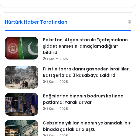
b
ce
sit
bo
esi
ok
Hürtürk Haber Tarafından
Pakistan, Afganistan ile “çatışmaların
şiddetlenmesini amaçlamadığını”
bildirdi
1 Kasım 2025
Filistin topraklarını gasbeden İsrailliler,
Batı Şeria’da 3 kasabaya saldırdı
1 Kasım 2025
Bağcılar’da binanın bodrum katında
patlama: Yaralılar var
1 Kasım 2025
Gebze’de yıkılan binanın yakınındaki bir
binada çatlaklar oluştu
1 Kasım 2025