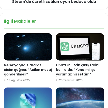
a
Steam’de ücretli satılan oyun bedava oldu
c
r
r
ı
e
m
t
İlgili Makaleler
a
l
ğ
i
a
s
z
a
a
t
s
ı
ı
l
n
a
d
n
NASA’ya yıldızlararası
ChatGPT-5’in çıkış tarihi
a
o
cisim çağrısı: “Acilen mesaj
belli oldu: “Kendimi işe
s
y
gönderilmeli”
yaramaz hissettim”
a
u
13 Ağustos 2025
25 Temmuz 2025
t
n
ı
b
ş
e
a
d
s
a
u
v