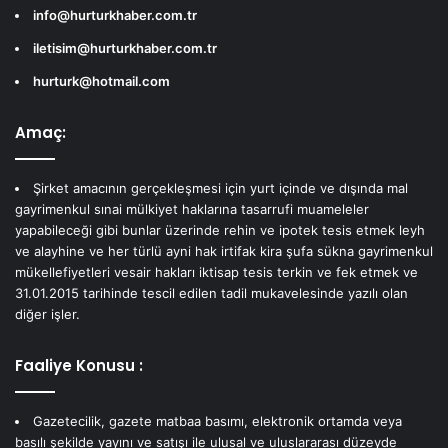
info@hurturkhaber.com.tr
iletisim@hurturkhaber.com.tr
hurturk@hotmail.com
Amaç:
Şirket amacının gerçekleşmesi için yurt içinde ve dışında mal
gayrimenkul sınai mülkiyet haklarına tasarrufi muameleler
yapabileceği gibi bunlar üzerinde rehin ve ipotek tesis etmek leyh
ve alayhine ve her türlü ayni hak irtifak kira şufa sükna gayrimenkul
mükellefiyetleri vesair hakları iktisap tesis terkin ve fek etmek ve
31.01.2015 tarihinde tescil edilen tadil mukavelesinde yazılı olan
diğer işler.
Faaliye Konusu :
Gazetecilik, gazete matbaa basımı, elektronik ortamda veya
basılı şekilde yayını ve satışı ile ulusal ve uluslararası düzeyde