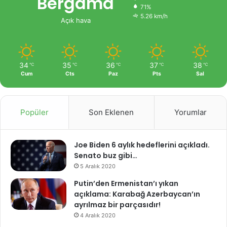
Bergama
71%
5.26 km/h
Açık hava
34
35
36
37
38
℃
℃
℃
℃
℃
Cum
Cts
Paz
Pts
Sal
Popüler
Son Eklenen
Yorumlar
Joe Biden 6 aylık hedeflerini açıkladı.
Senato buz gibi…
5 Aralık 2020
Putin’den Ermenistan’ı yıkan
açıklama: Karabağ Azerbaycan’ın
ayrılmaz bir parçasıdır!
4 Aralık 2020