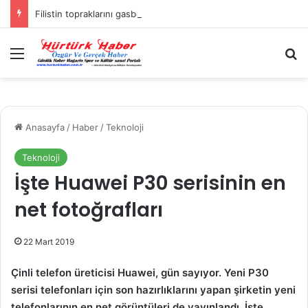
Filistin topraklarını gasbeden İsrailliler, Batı Şeria’da 3 kasabaya saldırdı
Menü
A
Anasayfa
/
Haber
/
Teknoloji
Teknoloji
İşte Huawei P30 serisinin en
net fotoğrafları
22 Mart 2019
Çinli telefon üreticisi Huawei, gün sayıyor. Yeni P30
serisi telefonları için son hazırlıklarını yapan şirketin yeni
telefonlarının en net görüntüleri de yayınlandı. İşte