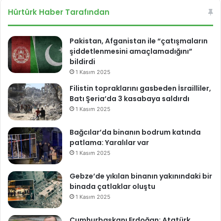
esi
ok
Hürtürk Haber Tarafından
Pakistan, Afganistan ile “çatışmaların
şiddetlenmesini amaçlamadığını”
bildirdi
1 Kasım 2025
Filistin topraklarını gasbeden İsrailliler,
Batı Şeria’da 3 kasabaya saldırdı
1 Kasım 2025
Bağcılar’da binanın bodrum katında
patlama: Yaralılar var
1 Kasım 2025
Gebze’de yıkılan binanın yakınındaki bir
binada çatlaklar oluştu
1 Kasım 2025
Cumhurbaşkanı Erdoğan: Atatürk