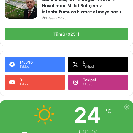
Havalimanı Millet Bahçemiz,
İstanbul’umuza hizmet etmeye hazır
1 Kasım 2025
Tümü (9251)
14.346
0
Takipci
Takipci
0
Takipci
Takipci
14536
24
℃
34º - 24º