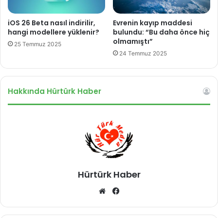
n
a
u
o
iOS 26 Beta nasıl indirilir,
Evrenin kayıp maddesi
y
l
hangi modellere yüklenir?
bulundu: “Bu daha önce hiç
o
d
olmamıştı”
25 Temmuz 2025
r
u
24 Temmuz 2025
Hakkında Hürtürk Haber
Hürtürk Haber
We
Fa
b
ce
sit
bo