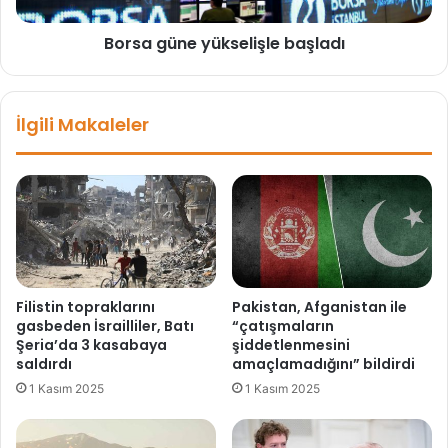
ü
e
v
Borsa güne yükselişle başladı
y
e
ü
r
k
c
s
İlgili Makaleler
i
e
n
l
a
i
d
ş
a
l
K
e
a
b
l
a
e
ş
Filistin topraklarını
Pakistan, Afganistan ile
s
l
gasbeden İsrailliler, Batı
“çatışmaların
i
a
Şeria’da 3 kasabaya
şiddetlenmesini
'
d
saldırdı
amaçlamadığını” bildirdi
n
ı
1 Kasım 2025
1 Kasım 2025
e
6