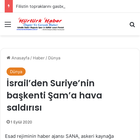
Filistin topraklarını gasbeden İsrailliler, Batı Şeria’da 3 kasabaya saldırdı
Menü
A
Anasayfa
/
Haber
/
Dünya
Dünya
İsrail’den Suriye’nin
başkenti Şam’a hava
saldırısı
1 Eylül 2020
Esad rejiminin haber ajansı SANA, askeri kaynağa