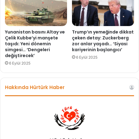
0
b
i
n
z
Yunanistan basını Altay ve
Trump’ın yemeğinde dikkat
i
Çelik Kubbe’yi manşete
çeken detay: Zuckerberg
y
taşıdı: Yeni dönemin
zor anlar yaşadı… ‘Siyasi
simgesi… ‘Dengeleri
kariyerinin başlangıcı’
a
değiştirecek’
r
6 Eylül 2025
e
6 Eylül 2025
t
ç
i
Hakkında Hürtürk Haber