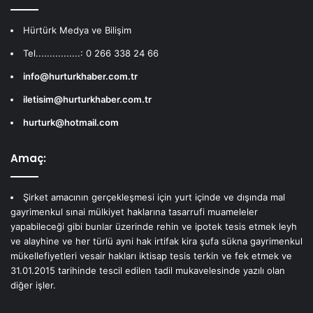
Hürtürk Medya ve Bilişim
Tel................: 0 266 338 24 66
info@hurturkhaber.com.tr
iletisim@hurturkhaber.com.tr
hurturk@hotmail.com
Amaç:
Şirket amacının gerçekleşmesi için yurt içinde ve dışında mal
gayrimenkul sınai mülkiyet haklarına tasarrufi muameleler
yapabileceği gibi bunlar üzerinde rehin ve ipotek tesis etmek leyh
ve alayhine ve her türlü ayni hak irtifak kira şufa sükna gayrimenkul
mükellefiyetleri vesair hakları iktisap tesis terkin ve fek etmek ve
31.01.2015 tarihinde tescil edilen tadil mukavelesinde yazılı olan
diğer işler.