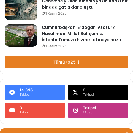
Gebze’de yıkılan binanın yakınındaki bir
binada çatlaklar oluştu
1 Kasım 2025
Cumhurbaşkanı Erdoğan: Atatürk
Havalimanı Millet Bahçemiz,
İstanbul’umuza hizmet etmeye hazır
1 Kasım 2025
Tümü (9251)
14.346
0
Takipci
Takipci
0
Takipci
Takipci
14536