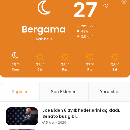
27
℃
Bergama
28º - 27º
49%
3.8 km/h
Açık hava
28
35
35
37
38
℃
℃
℃
℃
℃
Cum
Cts
Paz
Pts
Sal
Popüler
Son Eklenen
Yorumlar
Joe Biden 6 aylık hedeflerini açıkladı.
Senato buz gibi…
5 Aralık 2020