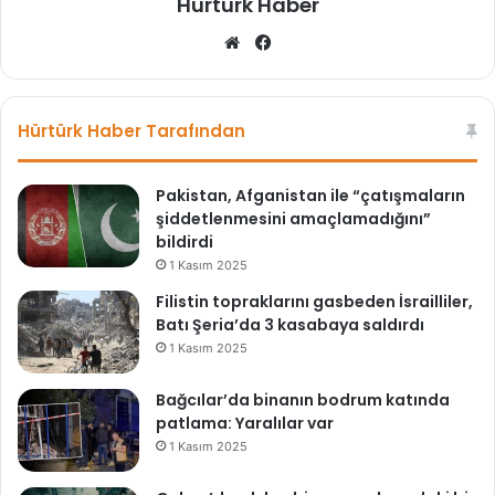
Hürtürk Haber
We
Fa
b
ce
sit
bo
esi
ok
Hürtürk Haber Tarafından
Pakistan, Afganistan ile “çatışmaların
şiddetlenmesini amaçlamadığını”
bildirdi
1 Kasım 2025
Filistin topraklarını gasbeden İsrailliler,
Batı Şeria’da 3 kasabaya saldırdı
1 Kasım 2025
Bağcılar’da binanın bodrum katında
patlama: Yaralılar var
1 Kasım 2025