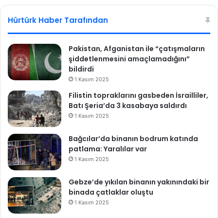
sit
bo
esi
ok
Hürtürk Haber Tarafından
Pakistan, Afganistan ile “çatışmaların
şiddetlenmesini amaçlamadığını”
bildirdi
1 Kasım 2025
Filistin topraklarını gasbeden İsrailliler,
Batı Şeria’da 3 kasabaya saldırdı
1 Kasım 2025
Bağcılar’da binanın bodrum katında
patlama: Yaralılar var
1 Kasım 2025
Gebze’de yıkılan binanın yakınındaki bir
binada çatlaklar oluştu
1 Kasım 2025