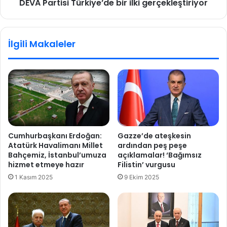
DEVA Partisi Türkiye’de bir ilki gerçekleştiriyor
a
s
l
i
ı
T
ş
ü
İlgili Makaleler
a
r
n
k
l
i
a
y
r
e
ı
’
n
d
a
e
m
b
Cumhurbaşkanı Erdoğan:
Gazze’de ateşkesin
ü
i
Atatürk Havalimanı Millet
ardından peş peşe
j
r
Bahçemiz, İstanbul’umuza
açıklamalar! ‘Bağımsız
d
i
hizmet etmeye hazır
Filistin’ vurgusu
e
l
1 Kasım 2025
9 Ekim 2025
k
i
g
e
r