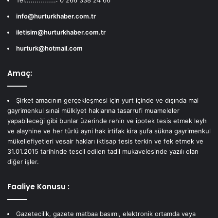
info@hurturkhaber.com.tr
iletisim@hurturkhaber.com.tr
hurturk@hotmail.com
Amaç:
Şirket amacının gerçekleşmesi için yurt içinde ve dışında mal
gayrimenkul sınai mülkiyet haklarına tasarrufi muameleler
yapabileceği gibi bunlar üzerinde rehin ve ipotek tesis etmek leyh
ve alayhine ve her türlü ayni hak irtifak kira şufa sükna gayrimenkul
mükellefiyetleri vesair hakları iktisap tesis terkin ve fek etmek ve
31.01.2015 tarihinde tescil edilen tadil mukavelesinde yazılı olan
diğer işler.
Faaliye Konusu :
Gazetecilik, gazete matbaa basımı, elektronik ortamda veya