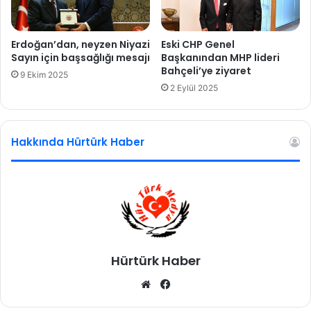
ç
e
k
Erdoğan’dan, neyzen Niyazi
Eski CHP Genel
l
Sayın için başsağlığı mesajı
Başkanından MHP lideri
Bahçeli’ye ziyaret
e
9 Ekim 2025
ş
2 Eylül 2025
t
i
r
Hakkında Hürtürk Haber
i
y
o
r
Hürtürk Haber
We
Fa
b
ce