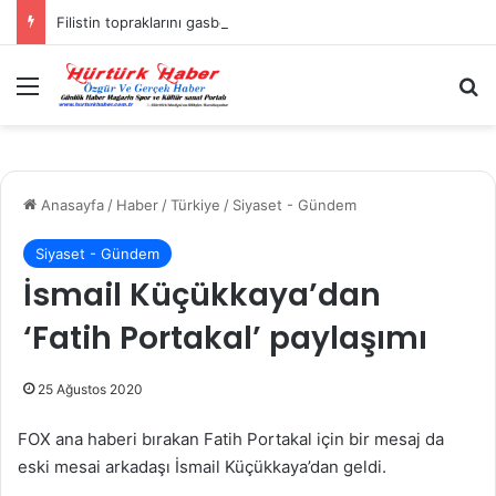
Filistin topraklarını gasbeden İsrailliler, Batı Şeria’da 3 kasabaya saldırdı
Menü
A
Anasayfa
/
Haber
/
Türkiye
/
Siyaset - Gündem
Siyaset - Gündem
İsmail Küçükkaya’dan
‘Fatih Portakal’ paylaşımı
25 Ağustos 2020
FOX ana haberi bırakan Fatih Portakal için bir mesaj da
eski mesai arkadaşı İsmail Küçükkaya’dan geldi.