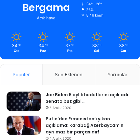
Bergama
34º - 26º
26%
8.46 km/h
Açık hava
34
34
37
38
38
℃
℃
℃
℃
℃
Cts
Paz
Pts
Sal
Çar
Popüler
Son Eklenen
Yorumlar
Joe Biden 6 aylık hedeflerini açıkladı.
Senato buz gibi…
5 Aralık 2020
Putin’den Ermenistan’ı yıkan
açıklama: Karabağ Azerbaycan’ın
ayrılmaz bir parçasıdır!
4 Aralık 2020