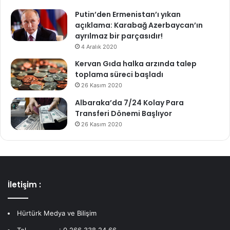
Putin’den Ermenistan’ı yıkan
açıklama: Karabağ Azerbaycan’ın
ayrılmaz bir parçasıdır!
4 Aralık 2020
Kervan Gıda halka arzında talep
toplama süreci başladı
26 Kasım 2020
Albaraka’da 7/24 Kolay Para
Transferi Dönemi Başlıyor
26 Kasım 2020
İletişim :
Hürtürk Medya ve Bilişim
Tel................: 0 266 338 24 66