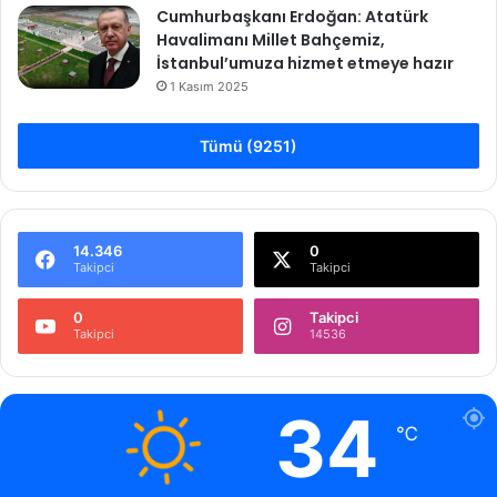
Cumhurbaşkanı Erdoğan: Atatürk
Havalimanı Millet Bahçemiz,
İstanbul’umuza hizmet etmeye hazır
1 Kasım 2025
Tümü (9251)
14.346
0
Takipci
Takipci
0
Takipci
Takipci
14536
34
℃