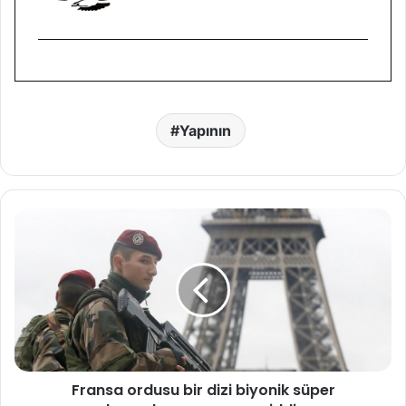
Yapının
F
r
a
n
s
a
o
r
d
Fransa ordusu bir dizi biyonik süper
u