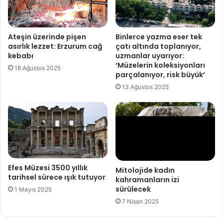
a
n
s
d
k
e
Ateşin üzerinde pişen
Binlerce yazma eser tek
e
k
asırlık lezzet: Erzurum cağ
çatı altında toplanıyor,
r
i
kebabı
uzmanlar uyarıyor:
a
‘Müzelerin koleksiyonları
18 Ağustos 2025
ç
n
parçalanıyor, risk büyük’
a
t
13 Ağustos 2025
l
i
ı
k
ş
k
m
a
a
l
s
ı
ı
n
y
t
Efes Müzesi 3500 yıllık
Mitolojide kadın
a
tarihsel sürece ışık tutuyor
ı
kahramanların izi
p
l
sürülecek
1 Mayıs 2025
ı
a
7 Nisan 2025
y
r
o
i