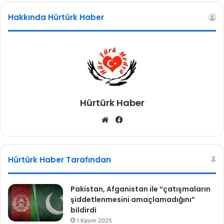
r
ç
i
i
Hakkında Hürtürk Haber
d
n
d
ç
i
a
a
ğ
s
r
ı
ı
Hürtürk Haber
We
Fa
b
ce
sit
bo
esi
ok
Hürtürk Haber Tarafından
Pakistan, Afganistan ile “çatışmaların
şiddetlenmesini amaçlamadığını”
bildirdi
1 Kasım 2025