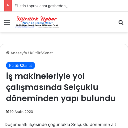
Filistin topraklarını gasbeden İsrailliler, Batı Şeria’da 3 kasabaya saldırdı
Menü
A
Anasayfa
/
Kültür&Sanat
Kültür&Sanat
İş makineleriyle yol
çalışmasında Selçuklu
döneminden yapı bulundu
10 Aralık 2020
Döşemealtı ilçesinde çoğunlukla Selçuklu dönemine ait