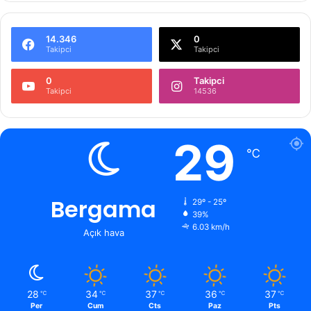
14.346
0
Takipci
Takipci
0
Takipci
Takipci
14536
29
℃
Bergama
29º - 25º
39%
6.03 km/h
Açık hava
28
34
37
36
37
℃
℃
℃
℃
℃
Per
Cum
Cts
Paz
Pts