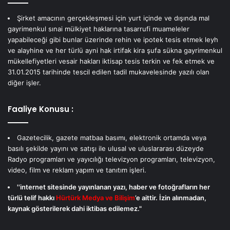
Şirket amacının gerçekleşmesi için yurt içinde ve dışında mal
gayrimenkul sınai mülkiyet haklarına tasarrufi muameleler
yapabileceği gibi bunlar üzerinde rehin ve ipotek tesis etmek leyh
ve alayhine ve her türlü ayni hak irtifak kira şufa sükna gayrimenkul
mükellefiyetleri vesair hakları iktisap tesis terkin ve fek etmek ve
31.01.2015 tarihinde tescil edilen tadil mukavelesinde yazılı olan
diğer işler.
Faaliye Konusu :
Gazetecilik, gazete matbaa basımı, elektronik ortamda veya
basılı şekilde yayını ve satışı ile ulusal ve uluslararası düzeyde
Radyo programları ve yayıcılığı televizyon programları, televizyon,
video, film ve reklam yapım ve tanıtım işleri.
''internet sitesinde yayınlanan yazı, haber ve fotoğrafların her
türlü telif hakkı
Hürtürk Medya ve Bilişim
’e aittir. İzin alınmadan,
kaynak gösterilerek dahi iktibas edilemez."