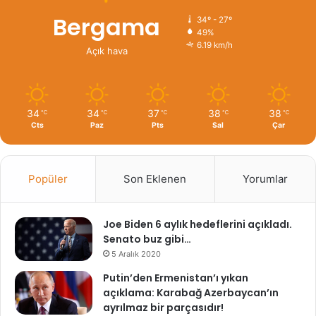
Bergama
34º - 27º
49%
6.19 km/h
Açık hava
34
34
37
38
38
℃
℃
℃
℃
℃
Cts
Paz
Pts
Sal
Çar
Popüler
Son Eklenen
Yorumlar
Joe Biden 6 aylık hedeflerini açıkladı.
Senato buz gibi…
5 Aralık 2020
Putin’den Ermenistan’ı yıkan
açıklama: Karabağ Azerbaycan’ın
ayrılmaz bir parçasıdır!