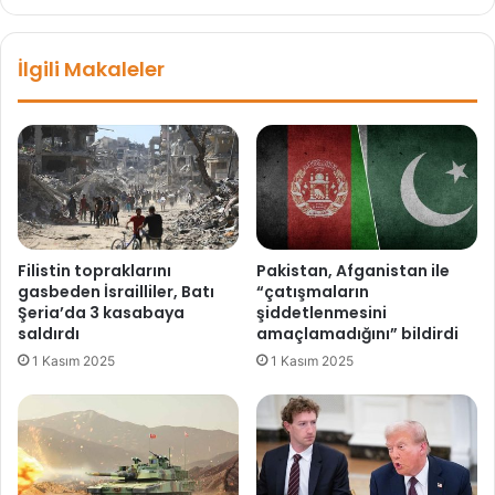
a
a
ç
ş
İlgili Makaleler
K
k
a
a
n
n
d
ı
i
M
l
u
i
s
'
t
n
a
Filistin topraklarını
Pakistan, Afganistan ile
i
f
gasbeden İsrailliler, Batı
“çatışmaların
n
a
Şeria’da 3 kasabaya
şiddetlenmesini
ö
C
saldırdı
amaçlamadığını” bildirdi
n
e
1 Kasım 2025
1 Kasım 2025
e
n
m
g
i
i
n
z
e
'
d
d