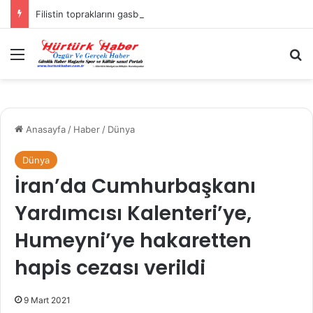
Filistin topraklarını gasbeden İsrailliler, Batı Şeria’da 3 kasabaya saldırdı
Menü
A
Anasayfa
/
Haber
/
Dünya
Dünya
İran’da Cumhurbaşkanı
Yardımcısı Kalenteri’ye,
Humeyni’ye hakaretten
hapis cezası verildi
9 Mart 2021