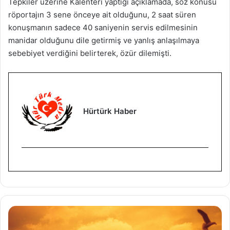
Tepkiler üzerine Kalenteri yaptığı açıklamada, söz konusu
röportajın 3 sene önceye ait olduğunu, 2 saat süren
konuşmanın sadece 40 saniyenin servis edilmesinin
manidar olduğunu dile getirmiş ve yanlış anlaşılmaya
sebebiyet verdiğini belirterek, özür dilemişti.
Hürtürk Haber
M
i