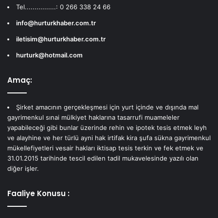
Tel................: 0 266 338 24 66
info@hurturkhaber.com.tr
iletisim@hurturkhaber.com.tr
hurturk@hotmail.com
Amaç:
Şirket amacının gerçekleşmesi için yurt içinde ve dışında mal
gayrimenkul sınai mülkiyet haklarına tasarrufi muameleler
yapabileceği gibi bunlar üzerinde rehin ve ipotek tesis etmek leyh
ve alayhine ve her türlü ayni hak irtifak kira şufa sükna gayrimenkul
mükellefiyetleri vesair hakları iktisap tesis terkin ve fek etmek ve
31.01.2015 tarihinde tescil edilen tadil mukavelesinde yazılı olan
diğer işler.
Faaliye Konusu :