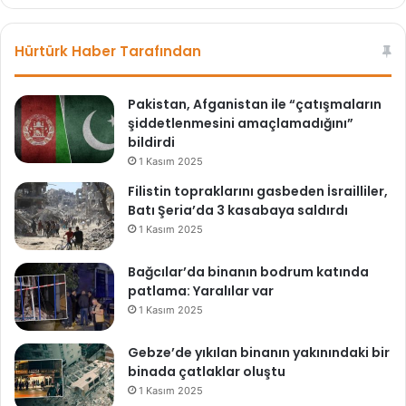
b
ce
v
sit
bo
a
esi
ok
b
Hürtürk Haber Tarafından
ı
!
Pakistan, Afganistan ile “çatışmaların
şiddetlenmesini amaçlamadığını”
bildirdi
1 Kasım 2025
Filistin topraklarını gasbeden İsrailliler,
Batı Şeria’da 3 kasabaya saldırdı
1 Kasım 2025
Bağcılar’da binanın bodrum katında
patlama: Yaralılar var
1 Kasım 2025
Gebze’de yıkılan binanın yakınındaki bir
binada çatlaklar oluştu
1 Kasım 2025