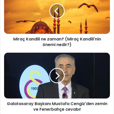
r
a
ç
K
a
n
d
Miraç Kandili ne zaman? (Miraç Kandili'nin
i
önemi nedir?)
l
i
n
G
e
a
z
l
a
a
m
t
a
a
n
s
?
a
(
r
M
Galatasaray Başkanı Mustafa Cengiz'den zemin
a
i
ve Fenerbahçe cevabı!
y
r
B