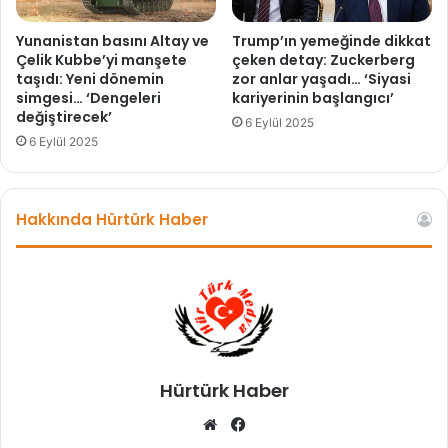
i
e
r
n
Yunanistan basını Altay ve
Trump’ın yemeğinde dikkat
?
z
Çelik Kubbe’yi manşete
çeken detay: Zuckerberg
)
taşıdı: Yeni dönemin
zor anlar yaşadı… ‘Siyasi
e
simgesi… ‘Dengeleri
kariyerinin başlangıcı’
m
değiştirecek’
i
6 Eylül 2025
n
6 Eylül 2025
v
e
F
Hakkında Hürtürk Haber
e
n
e
r
b
a
h
ç
Hürtürk Haber
e
c
We
Fa
e