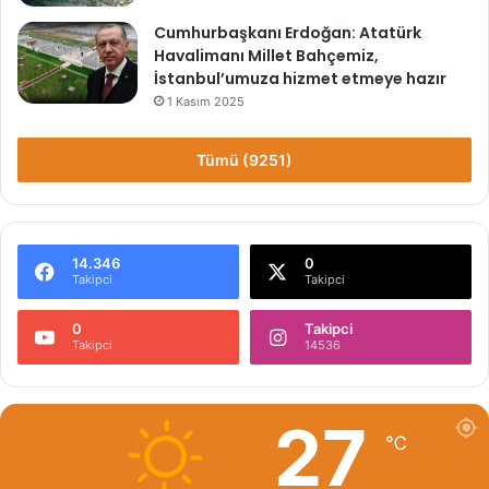
Cumhurbaşkanı Erdoğan: Atatürk
Havalimanı Millet Bahçemiz,
İstanbul’umuza hizmet etmeye hazır
1 Kasım 2025
Tümü (9251)
14.346
0
Takipci
Takipci
0
Takipci
Takipci
14536
27
℃