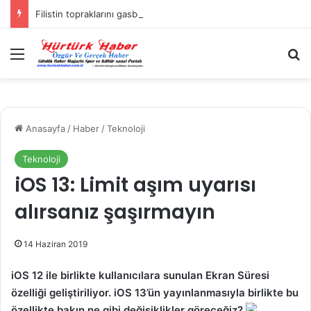
Filistin topraklarını gasbeden İsrailliler, Batı Şeria’da 3 kasabaya saldırdı
Menü
A
Anasayfa
/
Haber
/
Teknoloji
Teknoloji
iOS 13: Limit aşım uyarısı
alırsanız şaşırmayın
14 Haziran 2019
iOS 12 ile birlikte kullanıcılara sunulan Ekran Süresi
özelliği geliştiriliyor. iOS 13’ün yayınlanmasıyla birlikte bu
özellikte bakın ne gibi değişiklikler göreceğiz?