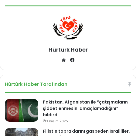
Hürtürk Haber
We
Fa
b
ce
sit
bo
esi
ok
Hürtürk Haber Tarafından
Pakistan, Afganistan ile “çatışmaların
şiddetlenmesini amaçlamadığını”
bildirdi
1 Kasım 2025
Filistin topraklarını gasbeden İsrailliler,