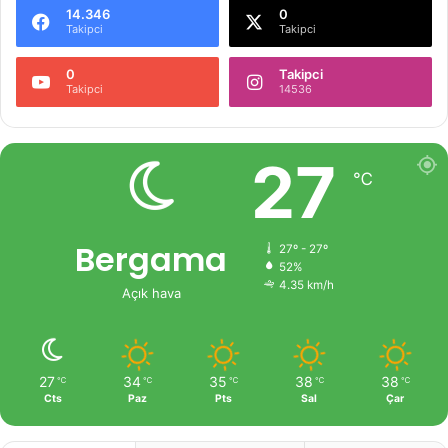
14.346
0
Takipci
Takipci
0
Takipci
Takipci
14536
27
℃
Bergama
27º - 27º
52%
4.35 km/h
Açık hava
27
34
35
38
38
℃
℃
℃
℃
℃
Cts
Paz
Pts
Sal
Çar