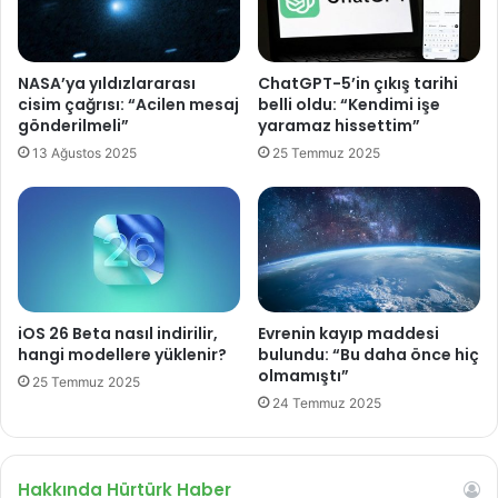
.
m
a
NASA’ya yıldızlararası
ChatGPT-5’in çıkış tarihi
r
cisim çağrısı: “Acilen mesaj
belli oldu: “Kendimi işe
k
gönderilmeli”
yaramaz hissettim”
a
13 Ağustos 2025
25 Temmuz 2025
s
ı
H
u
a
w
e
i
iOS 26 Beta nasıl indirilir,
Evrenin kayıp maddesi
s
hangi modellere yüklenir?
bulundu: “Bu daha önce hiç
e
olmamıştı”
25 Temmuz 2025
ç
24 Temmuz 2025
i
l
d
Hakkında Hürtürk Haber
i