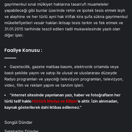
gayrimenkul sınai mülkiyet haklarına tasarrufi muameleler
yapabileceği gibi bunlar üzerinde rehin ve ipotek tesis etmek leyh
ve alayhine ve her türlü ayni hak irtifak kira şufa sükna gayrimenkul
mükellefiyetleri vesair hakları iktisap tesis terkin ve fek etmek ve
31.01.2015 tarihinde tescil edilen tadil mukavelesinde yazılı olan
diğer işler.
Faaliye Konusu :
Gazetecilik, gazete matbaa basımı, elektronik ortamda veya
basılı şekilde yayını ve satışı ile ulusal ve uluslararası düzeyde
Radyo programları ve yayıcılığı televizyon programları, televizyon,
video, film ve reklam yapım ve tanıtım işleri.
''internet sitesinde yayınlanan yazı, haber ve fotoğrafların her
türlü telif hakkı
Hürtürk Medya ve Bilişim
’e aittir. İzin alınmadan,
kaynak gösterilerek dahi iktibas edilemez."
Songül Dündar
Selahattin Dündar