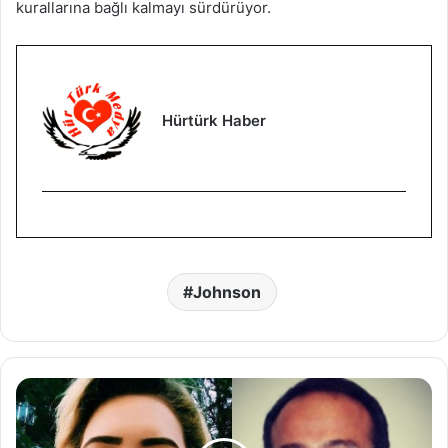
kurallarına bağlı kalmayı sürdürüyor.
Hürtürk Haber
Johnson
Ş
u
l