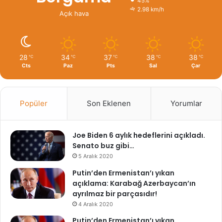
45%
2.98 km/h
Açık hava
28
34
37
38
38
℃
℃
℃
℃
℃
Cts
Paz
Pts
Sal
Çar
Popüler
Son Eklenen
Yorumlar
Joe Biden 6 aylık hedeflerini açıkladı.
Senato buz gibi…
5 Aralık 2020
Putin’den Ermenistan’ı yıkan
açıklama: Karabağ Azerbaycan’ın
ayrılmaz bir parçasıdır!
4 Aralık 2020
Putin’den Ermenistan’ı yıkan