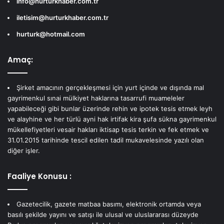
info@hurturkhaber.com.tr
iletisim@hurturkhaber.com.tr
hurturk@hotmail.com
Amaç:
Şirket amacının gerçekleşmesi için yurt içinde ve dışında mal
gayrimenkul sınai mülkiyet haklarına tasarrufi muameleler
yapabileceği gibi bunlar üzerinde rehin ve ipotek tesis etmek leyh
ve alayhine ve her türlü ayni hak irtifak kira şufa sükna gayrimenkul
mükellefiyetleri vesair hakları iktisap tesis terkin ve fek etmek ve
31.01.2015 tarihinde tescil edilen tadil mukavelesinde yazılı olan
diğer işler.
Faaliye Konusu :
Gazetecilik, gazete matbaa basımı, elektronik ortamda veya
basılı şekilde yayını ve satışı ile ulusal ve uluslararası düzeyde