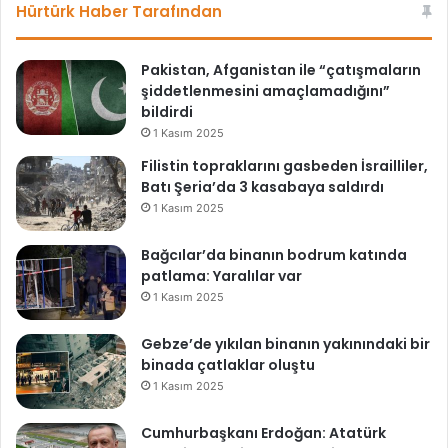
esi
ok
Hürtürk Haber Tarafından
Pakistan, Afganistan ile “çatışmaların
şiddetlenmesini amaçlamadığını”
bildirdi
1 Kasım 2025
Filistin topraklarını gasbeden İsrailliler,
Batı Şeria’da 3 kasabaya saldırdı
1 Kasım 2025
Bağcılar’da binanın bodrum katında
patlama: Yaralılar var
1 Kasım 2025
Gebze’de yıkılan binanın yakınındaki bir
binada çatlaklar oluştu
1 Kasım 2025
Cumhurbaşkanı Erdoğan: Atatürk