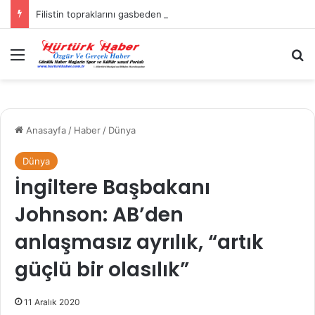
Filistin topraklarını gasbeden İsrailliler, Batı Şeria’da 3 kasabaya saldırdı
Menü
A
Anasayfa
/
Haber
/
Dünya
Dünya
İngiltere Başbakanı
Johnson: AB’den
anlaşmasız ayrılık, “artık
güçlü bir olasılık”
11 Aralık 2020