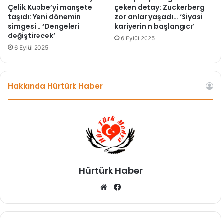
ü
Çelik Kubbe’yi manşete
çeken detay: Zuckerberg
b
taşıdı: Yeni dönemin
zor anlar yaşadı… ‘Siyasi
simgesi… ‘Dengeleri
kariyerinin başlangıcı’
u
değiştirecek’
l
6 Eylül 2025
u
6 Eylül 2025
n
d
u
Hakkında Hürtürk Haber
Hürtürk Haber
We
Fa
b
ce
sit
bo