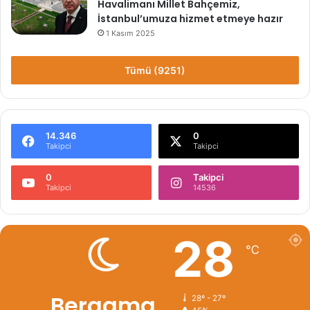
Havalimanı Millet Bahçemiz,
İstanbul’umuza hizmet etmeye hazır
1 Kasım 2025
Tümü (9251)
14.346
0
Takipci
Takipci
0
Takipci
Takipci
14536
28
℃
Bergama
28º - 27º