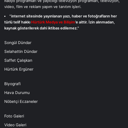
Radyo programları ve yayıcılığı televizyon programları, televizyon,
video, film ve reklam yapım ve tanıtım işleri.
''internet sitesinde yayınlanan yazı, haber ve fotoğrafların her
türlü telif hakkı
Hürtürk Medya ve Bilişim
’e aittir. İzin alınmadan,
kaynak gösterilerek dahi iktibas edilemez."
Songül Dündar
Selahattin Dündar
Saffet Çalışkan
Hürtürk Ergüner
Biyografi
Hava Durumu
Nöbetçi Eczaneler
Foto Galeri
Video Galeri