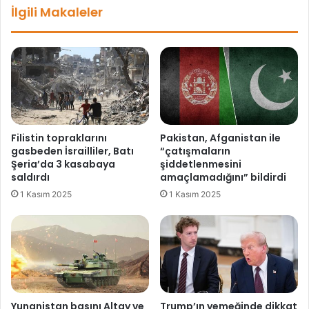
İlgili Makaleler
o
r
l
l
a
a
n
r
p
l
r
a
o
t
f
a
e
m
Filistin topraklarını
Pakistan, Afganistan ile
s
a
gasbeden İsrailliler, Batı
“çatışmaların
ö
m
Şeria’da 3 kasabaya
şiddetlenmesini
r
l
saldırdı
amaçlamadığını” bildirdi
,
a
1 Kasım 2025
1 Kasım 2025
e
d
v
ı
i
n
d
e
ö
l
Yunanistan basını Altay ve
Trump’ın yemeğinde dikkat