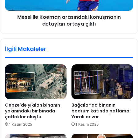
c
e
e
K
z
Messi ile Koeman arasındaki konuşmanın
o
a
detayları ortaya çıktı
e
l
m
a
a
r
n
İlgili Makaleler
ı
a
n
r
a
a
t
s
e
ı
p
n
k
d
i
a
:
k
Gebze’de yıkılan binanın
Bağcılar’da binanın
A
i
yakınındaki bir binada
bodrum katında patlama:
d
k
çatlaklar oluştu
Yaralılar var
a
o
1 Kasım 2025
1 Kasım 2025
l
n
e
u