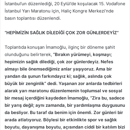
İstanbul’un düzenlediği, 20 Eylül’de koşulacak 15. Vodafone
İstanbul Yarı Maratonu için, Haliç Kongre Merkezi’nde
basın toplantısı düzenlendi.
“HEPİMİZİN SAĞLIK DİLEDİĞİ ÇOK ZOR GÜNLERDEYİZ”
Toplantıda konuşan İmamoğlu, ilginç bir döneme şahit
olunduğunu belirterek,
“Bırakın yürümeyi, koşmayı;
hepimizin sağlık dilediği, çok zor günlerdeyiz. Nefes
almayı bile önemsediğimiz anlar yaşıyoruz. Ama bir
yandan da şunun farkındayız ki; sağlık, aslında çok
büyük bir zenginlik” dedi. Yaşanan zor anlarda tedbirleri
alarak yarı maratonu düzenlemenin toplumsal ve sosyal
bir mesaj içerdiğini kaydeden İmamoğlu, “Zira bu, sadece
bir yarış değil; aynı zamanda, bir yardımlaşma duygusunu
da besliyor. Bu taraf da benim için önemli. Zor günleri bir
arada atlatıyoruz. Böylesi bir etkinlikte spor ve sağlık
boyutu, dayanışma boyutu, açısından ciddi bir katılım bizi