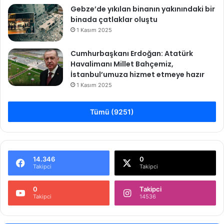
Gebze’de yıkılan binanın yakınındaki bir
binada çatlaklar oluştu
1 Kasım 2025
Cumhurbaşkanı Erdoğan: Atatürk
Havalimanı Millet Bahçemiz,
İstanbul’umuza hizmet etmeye hazır
1 Kasım 2025
Tümü (9251)
14.346
0
Takipci
Takipci
0
Takipci
Takipci
14536