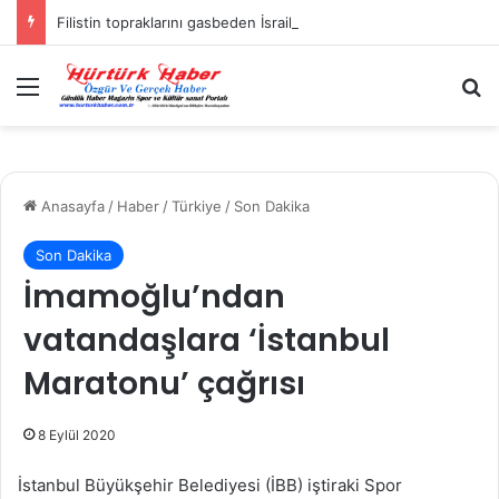
Filistin topraklarını gasbeden İsrailliler, Batı Şeria’da 3 kasabaya saldırdı
Menü
A
Anasayfa
/
Haber
/
Türkiye
/
Son Dakika
Son Dakika
İmamoğlu’ndan
vatandaşlara ‘İstanbul
Maratonu’ çağrısı
8 Eylül 2020
İstanbul Büyükşehir Belediyesi (İBB) iştiraki Spor