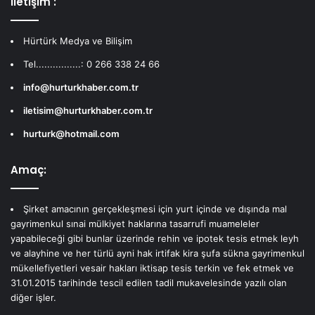
İletişim :
Hürtürk Medya ve Bilişim
Tel................: 0 266 338 24 66
info@hurturkhaber.com.tr
iletisim@hurturkhaber.com.tr
hurturk@hotmail.com
Amaç:
Şirket amacının gerçekleşmesi için yurt içinde ve dışında mal
gayrimenkul sınai mülkiyet haklarına tasarrufi muameleler
yapabileceği gibi bunlar üzerinde rehin ve ipotek tesis etmek leyh
ve alayhine ve her türlü ayni hak irtifak kira şufa sükna gayrimenkul
mükellefiyetleri vesair hakları iktisap tesis terkin ve fek etmek ve
31.01.2015 tarihinde tescil edilen tadil mukavelesinde yazılı olan
diğer işler.