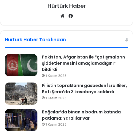
Hürtürk Haber
ı
k
We
Fa
t
b
ce
ı
sit
bo
esi
ok
Hürtürk Haber Tarafından
Pakistan, Afganistan ile “çatışmaların
şiddetlenmesini amaçlamadığını”
bildirdi
1 Kasım 2025
Filistin topraklarını gasbeden İsrailliler,
Batı Şeria’da 3 kasabaya saldırdı
1 Kasım 2025
Bağcılar’da binanın bodrum katında
patlama: Yaralılar var
1 Kasım 2025