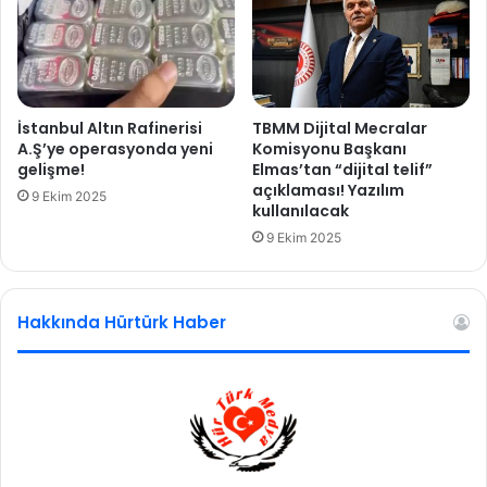
t
ş
g
m
ü
a
l
n
d
ı
ü
n
İstanbul Altın Rafinerisi
TBMM Dijital Mecralar
r
d
A.Ş’ye operasyonda yeni
Komisyonu Başkanı
ü
e
gelişme!
Elmas’tan “dijital telif”
s
açıklaması! Yazılım
t
9 Ekim 2025
kullanılacak
ü
a
y
9 Ekim 2025
l
a
r
Hakkında Hürtürk Haber
ı
o
r
t
a
y
a
ç