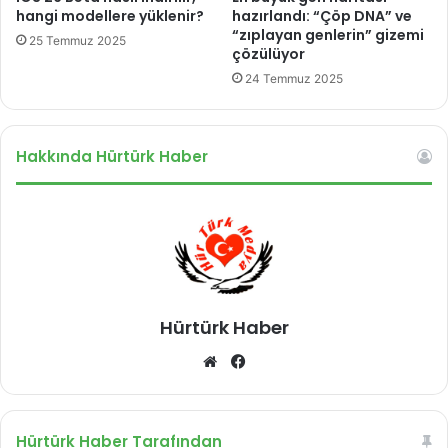
n
hangi modellere yüklenir?
hazırlandı: “Çöp DNA” ve
l
“zıplayan genlerin” gizemi
25 Temmuz 2025
çözülüyor
a
r
24 Temmuz 2025
a
y
ü
Hakkında Hürtürk Haber
k
l
e
m
e
n
i
n
Hürtürk Haber
y
o
We
Fa
l
b
ce
u
sit
bo
esi
ok
Hürtürk Haber Tarafından