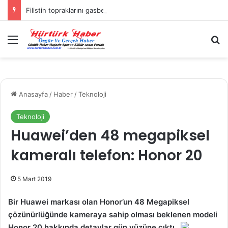
Filistin topraklarını gasbeden İsrailliler, Batı Şeria’da 3 kasabaya saldırdı
Menü
A
Anasayfa
/
Haber
/
Teknoloji
Teknoloji
Huawei’den 48 megapiksel
kameralı telefon: Honor 20
5 Mart 2019
Bir Huawei markası olan Honor’un 48 Megapiksel
çözünürlüğünde kameraya sahip olması beklenen modeli
Honor 20 hakkında detaylar gün yüzüne çıktı.