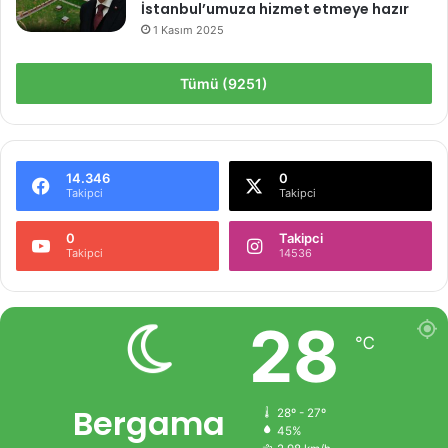
İstanbul’umuza hizmet etmeye hazır
1 Kasım 2025
Tümü (9251)
14.346
0
Takipci
Takipci
0
Takipci
Takipci
14536
28
℃
Bergama
28º - 27º
45%