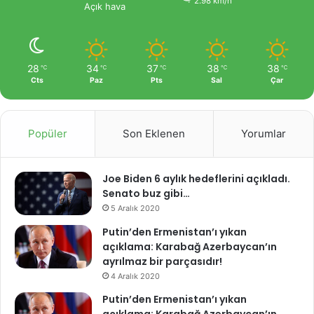
2.98 km/h
Açık hava
28
34
37
38
38
℃
℃
℃
℃
℃
Cts
Paz
Pts
Sal
Çar
Popüler
Son Eklenen
Yorumlar
Joe Biden 6 aylık hedeflerini açıkladı.
Senato buz gibi…
5 Aralık 2020
Putin’den Ermenistan’ı yıkan
açıklama: Karabağ Azerbaycan’ın
ayrılmaz bir parçasıdır!
4 Aralık 2020
Putin’den Ermenistan’ı yıkan
açıklama: Karabağ Azerbaycan’ın