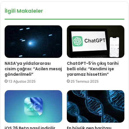
N
c
İlgili Makaleler
!
e
l
l
e
m
e
s
i
n
NASA’ya yıldızlararası
ChatGPT-5’in çıkış tarihi
i
cisim çağrısı: “Acilen mesaj
belli oldu: “Kendimi işe
e
gönderilmeli”
yaramaz hissettim”
s
13 Ağustos 2025
25 Temmuz 2025
k
i
t
e
l
e
f
o
iOS 26 Beta nasıl indirilir,
En büyük gen haritası