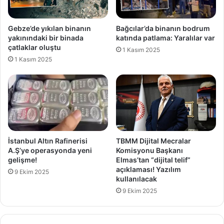
e
'
n
ı
Gebze’de yıkılan binanın
Bağcılar’da binanın bodrum
y
n
yakınındaki bir binada
katında patlama: Yaralılar var
e
k
çatlaklar oluştu
1 Kasım 2025
t
o
1 Kasım 2025
m
r
e
u
z
m
l
a
i
s
ğ
ı
i
n
'
ı
İstanbul Altın Rafinerisi
TBMM Dijital Mecralar
n
n
A.Ş’ye operasyonda yeni
Komisyonu Başkanı
i
s
gelişme!
Elmas’tan “dijital telif”
n
i
açıklaması! Yazılım
9 Ekim 2025
g
kullanılacak
l
i
a
9 Ekim 2025
z
h
e
ı
m
n