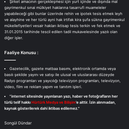
Şirket amacının gerçekleşmesi için yurt içinde ve dışında mal
gayrimenkul sınai mülkiyet haklarına tasarrufi muameleler
yapabileceği gibi bunlar üzerinde rehin ve ipotek tesis etmek leyh
ve alayhine ve her türlü ayni hak irtifak kira şufa sükna gayrimenkul
mükellefiyetleri vesair hakları iktisap tesis terkin ve fek etmek ve
31.01.2015 tarihinde tescil edilen tadil mukavelesinde yazılı olan
diğer işler.
Faaliye Konusu :
Gazetecilik, gazete matbaa basımı, elektronik ortamda veya
basılı şekilde yayını ve satışı ile ulusal ve uluslararası düzeyde
Radyo programları ve yayıcılığı televizyon programları, televizyon,
video, film ve reklam yapım ve tanıtım işleri.
''internet sitesinde yayınlanan yazı, haber ve fotoğrafların her
türlü telif hakkı
Hürtürk Medya ve Bilişim
’e aittir. İzin alınmadan,
kaynak gösterilerek dahi iktibas edilemez."
Songül Dündar