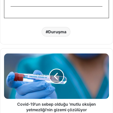
Duruşma
C
o
v
i
d
-
1
9
'
u
Covid-19'un sebep olduğu 'mutlu oksijen
n
yetmezliği'nin gizemi çözülüyor