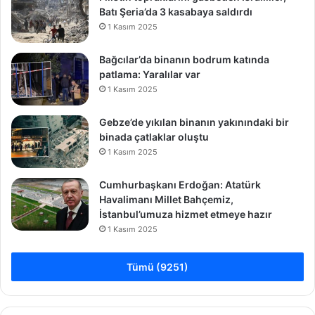
n
Batı Şeria’da 3 kasabaya saldırdı
i
1 Kasım 2025
n
ö
Bağcılar’da binanın bodrum katında
l
patlama: Yaralılar var
ü
1 Kasım 2025
m
ü
Gebze’de yıkılan binanın yakınındaki bir
n
binada çatlaklar oluştu
e
1 Kasım 2025
n
e
d
Cumhurbaşkanı Erdoğan: Atatürk
e
Havalimanı Millet Bahçemiz,
n
İstanbul’umuza hizmet etmeye hazır
o
1 Kasım 2025
l
d
Tümü (9251)
u