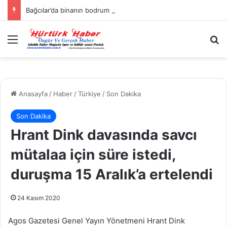
Bağcılar’da binanın bodrum katında patlama: Yaralılar var
Menü
A
Anasayfa
/
Haber
/
Türkiye
/
Son Dakika
Son Dakika
Hrant Dink davasında savcı
mütalaa için süre istedi,
duruşma 15 Aralık’a ertelendi
24 Kasım 2020
Agos Gazetesi Genel Yayın Yönetmeni Hrant Dink