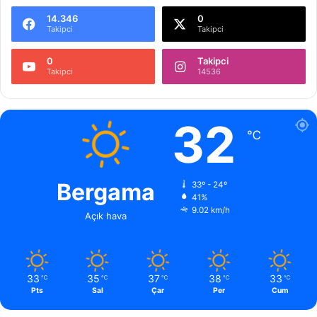
14.346
0
Takipci
Takipci
0
Takipci
Takipci
14536
32
℃
Bergama
33º - 24º
41%
9.02 km/h
Açık hava
33
35
37
38
33
℃
℃
℃
℃
℃
Pts
Sal
Çar
Per
Cum