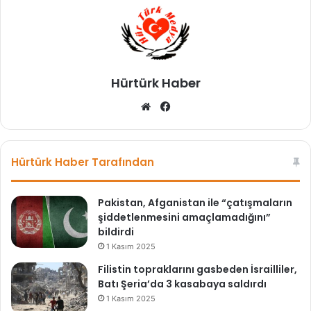
!
g
e
n
K
l
Hürtürk Haber
o
p
We
Fa
p
b
ce
.
sit
bo
.
esi
ok
.
Hürtürk Haber Tarafından
Pakistan, Afganistan ile “çatışmaların
şiddetlenmesini amaçlamadığını”
bildirdi
1 Kasım 2025
Filistin topraklarını gasbeden İsrailliler,
Batı Şeria’da 3 kasabaya saldırdı
1 Kasım 2025