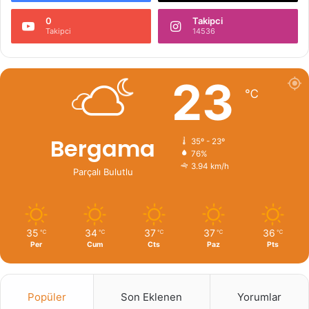
0
Takipci
Takipci
14536
23
℃
Bergama
35º - 23º
76%
3.94 km/h
Parçalı Bulutlu
35
34
37
37
36
℃
℃
℃
℃
℃
Per
Cum
Cts
Paz
Pts
Popüler
Son Eklenen
Yorumlar