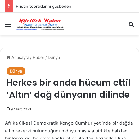
Filistin topraklarını gasbeden İsrailliler, Batı Şeria’da 3 kasabaya saldırdı
Menü
A
Anasayfa
/
Haber
/
Dünya
Dünya
Herkes bir anda hücum etti!
‘Altın’ dağ dünyanın dilinde
9 Mart 2021
Afrika ülkesi Demokratik Kongo Cumhuriyeti’nde bir dağda
altın rezervi bulunduğunun duyulmasıyla birlikte halktan
binlerce kişi bölgeye koştu. elleriyle dağı kazarak altına