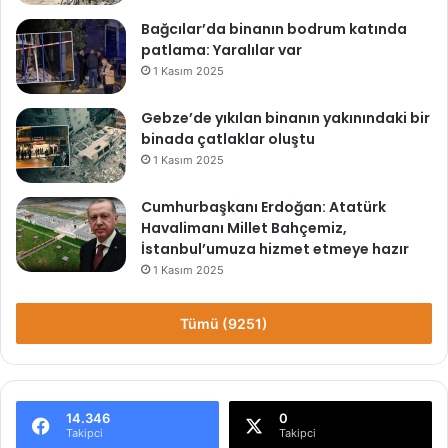
Bağcılar’da binanın bodrum katında
patlama: Yaralılar var
1 Kasım 2025
Gebze’de yıkılan binanın yakınındaki bir
binada çatlaklar oluştu
1 Kasım 2025
Cumhurbaşkanı Erdoğan: Atatürk
Havalimanı Millet Bahçemiz,
İstanbul’umuza hizmet etmeye hazır
1 Kasım 2025
Tümü (9251)
14.346
0
Takipci
Takipci