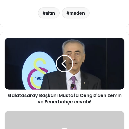
altın
maden
G
a
l
a
t
a
s
a
r
Galatasaray Başkanı Mustafa Cengiz'den zemin
a
ve Fenerbahçe cevabı!
y
B
a
A
ş
v
k
r