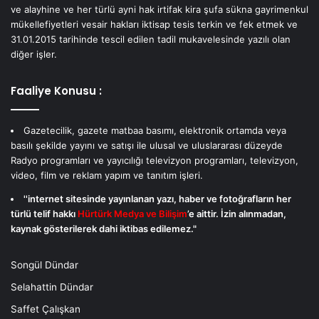
ve alayhine ve her türlü ayni hak irtifak kira şufa sükna gayrimenkul
mükellefiyetleri vesair hakları iktisap tesis terkin ve fek etmek ve
31.01.2015 tarihinde tescil edilen tadil mukavelesinde yazılı olan
diğer işler.
Faaliye Konusu :
Gazetecilik, gazete matbaa basımı, elektronik ortamda veya
basılı şekilde yayını ve satışı ile ulusal ve uluslararası düzeyde
Radyo programları ve yayıcılığı televizyon programları, televizyon,
video, film ve reklam yapım ve tanıtım işleri.
''internet sitesinde yayınlanan yazı, haber ve fotoğrafların her
türlü telif hakkı
Hürtürk Medya ve Bilişim
’e aittir. İzin alınmadan,
kaynak gösterilerek dahi iktibas edilemez."
Songül Dündar
Selahattin Dündar
Saffet Çalışkan