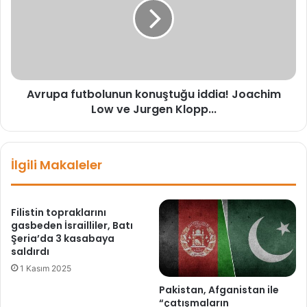
a
u
n
p
ı
a
M
f
u
u
s
t
t
Avrupa futbolunun konuştuğu iddia! Joachim
b
a
Low ve Jurgen Klopp...
o
f
l
a
u
C
n
İlgili Makaleler
e
u
n
n
g
k
i
o
Filistin topraklarını
z
n
gasbeden İsrailliler, Batı
'
u
Şeria’da 3 kasabaya
d
saldırdı
ş
e
t
1 Kasım 2025
n
u
Pakistan, Afganistan ile
z
ğ
“çatışmaların