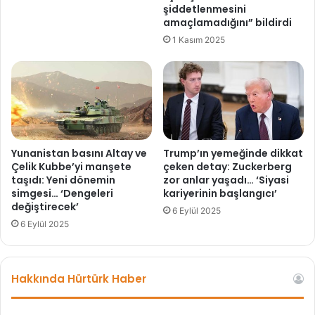
e
u
şiddetlenmesini
m
i
amaçlamadığını” bildirdi
i
d
1 Kasım 2025
n
d
v
i
e
a
F
!
e
J
n
o
e
a
r
c
Yunanistan basını Altay ve
Trump’ın yemeğinde dikkat
b
h
Çelik Kubbe’yi manşete
çeken detay: Zuckerberg
a
taşıdı: Yeni dönemin
zor anlar yaşadı… ‘Siyasi
i
simgesi… ‘Dengeleri
kariyerinin başlangıcı’
h
m
değiştirecek’
ç
L
6 Eylül 2025
e
o
6 Eylül 2025
c
w
e
v
v
e
Hakkında Hürtürk Haber
a
J
b
u
ı
r