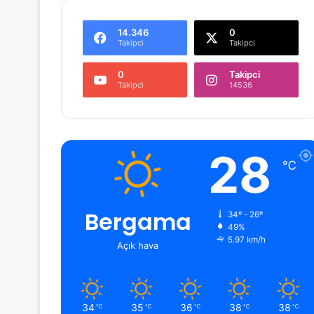
14.346
0
Takipci
Takipci
0
Takipci
Takipci
14536
28
℃
Bergama
34º - 26º
49%
5.97 km/h
Açık hava
34
35
36
38
38
℃
℃
℃
℃
℃