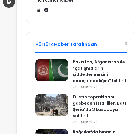
We
Fa
b
ce
sit
bo
esi
ok
Hürtürk Haber Tarafından
Pakistan, Afganistan ile
“çatışmaların
şiddetlenmesini
amaçlamadığını” bildirdi
1 Kasım 2025
Filistin topraklarını
gasbeden İsrailliler, Batı
Şeria’da 3 kasabaya
saldırdı
1 Kasım 2025
Bağcılar’da binanın