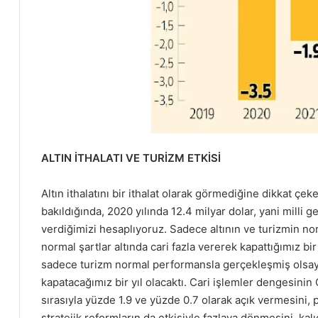
ALTIN İTHALATI VE TURİZM ETKİSİ
Altın ithalatını bir ithalat olarak görmediğine dikkat çek
bakıldığında, 2020 yılında 12.4 milyar dolar, yani milli ge
verdiğimizi hesaplıyoruz. Sadece altının ve turizmin n
normal şartlar altında cari fazla vererek kapattığımız b
sadece turizm normal performansla gerçekleşmiş olsaydı 0
kapatacağımız bir yıl olacaktı. Cari işlemler dengesini
sırasıyla yüzde 1.9 ve yüzde 0.7 olarak açık vermesini,
stratejik reformların da etkisiyle fazlaya dönmesini, k