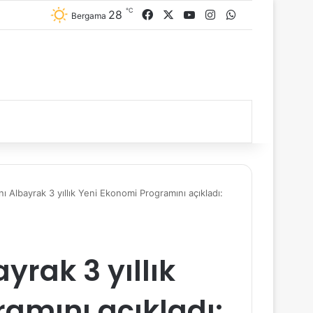
℃
28
Facebook
X
YouTube
Instagram
WhatsApp
Bergama
ı Albayrak 3 yıllık Yeni Ekonomi Programını açıkladı:
yrak 3 yıllık
amını açıkladı: