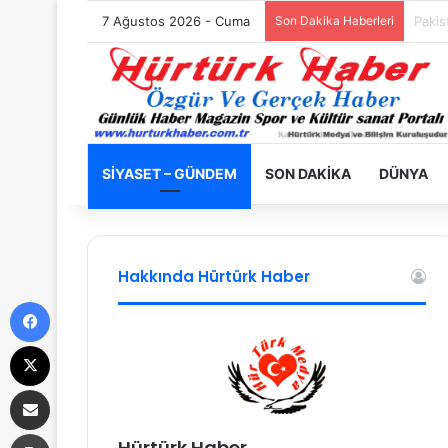
7 Ağustos 2026 - Cuma
Son Dakika Haberleri
Filist
SIYASET – GÜNDEM
SON DAKIKA
DÜNYA
Hakkında Hürtürk Haber
Facebook
X
E-Posta ile paylaş
Yazdır
Hürtürk Haber