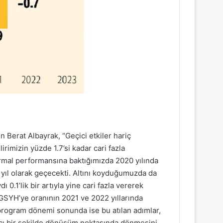
en Berat Albayrak, “Geçici etkiler hariç
lirimizin yüzde 1.7’si kadar cari fazla
ormal performansına baktığımızda 2020 yılında
ir yıl olarak geçecekti. Altını koyduğumuzda da
.1’lik bir artıyla yine cari fazla vererek
n GSYH’ye oranının 2021 ve 2022 yıllarında
 program dönemi sonunda ise bu atılan adımlar,
alıcı bir şekilde dönüşüm noktasında dönmesini