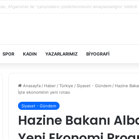
in topraklarını gasbeden İsrailliler, Batı Şeria’da 3 kasabaya saldırdı
SPOR
KADIN
YAZARLARIMIZ
BIYOGRAFI
Anasayfa
/
Haber
/
Türkiye
/
Siyaset - Gündem
/
Hazine Bakan
İşte ekonominin yeni rotası
Siyaset - Gündem
Hazine Bakanı Alba
Yeni Ekonomi Progr