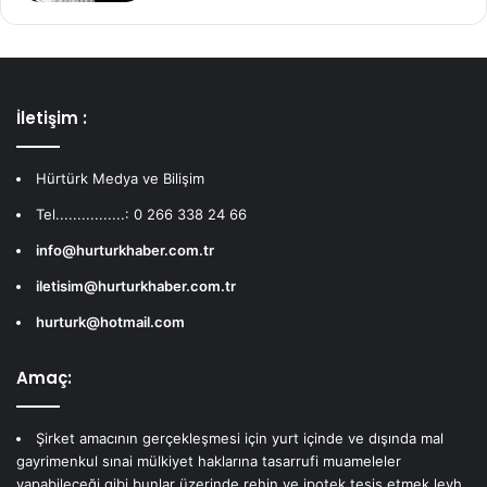
İletişim :
Hürtürk Medya ve Bilişim
Tel................: 0 266 338 24 66
info@hurturkhaber.com.tr
iletisim@hurturkhaber.com.tr
hurturk@hotmail.com
Amaç:
Şirket amacının gerçekleşmesi için yurt içinde ve dışında mal
gayrimenkul sınai mülkiyet haklarına tasarrufi muameleler
yapabileceği gibi bunlar üzerinde rehin ve ipotek tesis etmek leyh