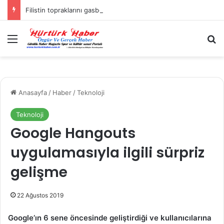
Filistin topraklarını gasbeden İsrailliler, Batı Şeria’da 3 kasabaya saldırdı
Menü
A
Anasayfa
/
Haber
/
Teknoloji
Teknoloji
Google Hangouts
uygulamasıyla ilgili sürpriz
gelişme
22 Ağustos 2019
Google’ın 6 sene öncesinde geliştirdiği ve kullanıcılarına