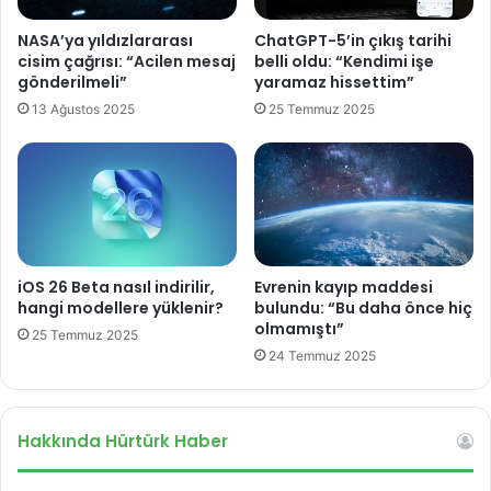
i
n
:
NASA’ya yıldızlararası
ChatGPT-5’in çıkış tarihi
e
İ
cisim çağrısı: “Acilen mesaj
belli oldu: “Kendimi işe
t
ş
gönderilmeli”
yaramaz hissettim”
l
t
13 Ağustos 2025
25 Temmuz 2025
e
e
n
k
m
a
e
r
k
ş
a
ı
p
n
ı
ı
iOS 26 Beta nasıl indirilir,
Evrenin kayıp maddesi
s
z
hangi modellere yüklenir?
bulundu: “Bu daha önce hiç
ı
d
olmamıştı”
25 Temmuz 2025
y
a
24 Temmuz 2025
e
1
r
0
l
.
e
Hakkında Hürtürk Haber
n
ş
e
t
s