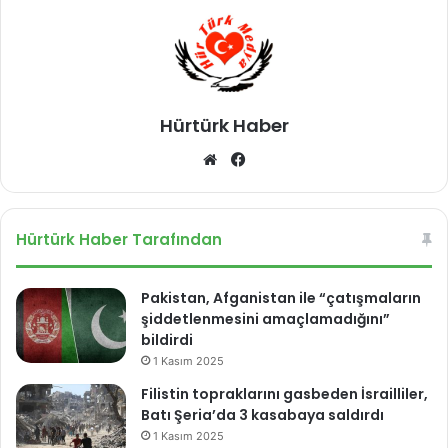
i
i
r
l
i
C
l
o
d
m
i
Hürtürk Haber
e
t
We
Fa
L
b
ce
a
k
sit
bo
e
esi
ok
Hürtürk Haber Tarafından
Pakistan, Afganistan ile “çatışmaların
şiddetlenmesini amaçlamadığını”
bildirdi
1 Kasım 2025
Filistin topraklarını gasbeden İsrailliler,
Batı Şeria’da 3 kasabaya saldırdı
1 Kasım 2025