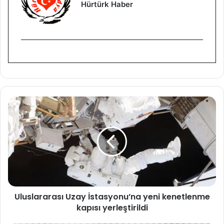
Hürtürk Haber
U
l
u
s
l
a
r
a
r
Uluslararası Uzay İstasyonu’na yeni kenetlenme
a
kapısı yerleştirildi
s
ı