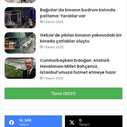
Bağcılar’da binanın bodrum katında
patlama: Yaralılar var
1 Kasım 2025
Gebze’de yıkılan binanın yakınındaki bir
binada çatlaklar oluştu
1 Kasım 2025
Cumhurbaşkanı Erdoğan: Atatürk
Havalimanı Millet Bahçemiz,
İstanbul’umuza hizmet etmeye hazır
1 Kasım 2025
Tümü (9251)
14.346
0
Takipci
Takipci