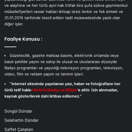
ve alayhine ve her türlü ayni hak irtifak kira şufa sükna gayrimenkul
mükellefiyetleri vesair hakları iktisap tesis terkin ve fek etmek ve
31.01.2015 tarihinde tescil edilen tadil mukavelesinde yazılı olan
diğer işler.
Faaliye Konusu :
Gazetecilik, gazete matbaa basımı, elektronik ortamda veya
basılı şekilde yayını ve satışı ile ulusal ve uluslararası düzeyde
Radyo programları ve yayıcılığı televizyon programları, televizyon,
video, film ve reklam yapım ve tanıtım işleri.
''internet sitesinde yayınlanan yazı, haber ve fotoğrafların her
türlü telif hakkı
Hürtürk Medya ve Bilişim
’e aittir. İzin alınmadan,
kaynak gösterilerek dahi iktibas edilemez."
Songül Dündar
Selahattin Dündar
Saffet Çalışkan