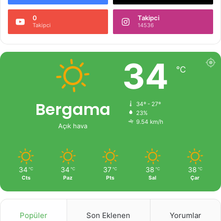
0
Takipci
Takipci
14536
34
℃
Bergama
34º - 27º
23%
9.54 km/h
Açık hava
34
34
37
38
38
℃
℃
℃
℃
℃
Cts
Paz
Pts
Sal
Çar
Popüler
Son Eklenen
Yorumlar