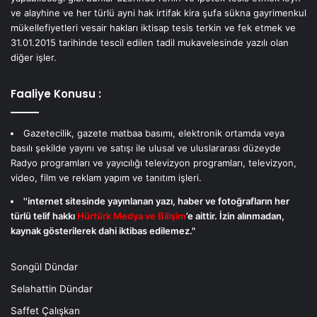
ve alayhine ve her türlü ayni hak irtifak kira şufa sükna gayrimenkul
mükellefiyetleri vesair hakları iktisap tesis terkin ve fek etmek ve
31.01.2015 tarihinde tescil edilen tadil mukavelesinde yazılı olan
diğer işler.
Faaliye Konusu :
Gazetecilik, gazete matbaa basımı, elektronik ortamda veya
basılı şekilde yayını ve satışı ile ulusal ve uluslararası düzeyde
Radyo programları ve yayıcılığı televizyon programları, televizyon,
video, film ve reklam yapım ve tanıtım işleri.
''internet sitesinde yayınlanan yazı, haber ve fotoğrafların her
türlü telif hakkı
Hürtürk Medya ve Bilişim
’e aittir. İzin alınmadan,
kaynak gösterilerek dahi iktibas edilemez."
Songül Dündar
Selahattin Dündar
Saffet Çalışkan