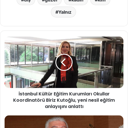
Yalnız
İ
s
t
a
n
b
u
l
K
İstanbul Kültür Eğitim Kurumları Okullar
ü
Koordinatörü Biriz Kutoğlu, yeni nesil eğitim
l
t
anlayışını anlattı
ü
r
M
E
H