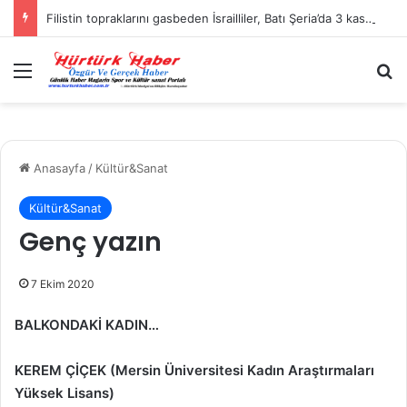
Filistin topraklarını gasbeden İsrailliler, Batı Şeria’da 3 kasabaya saldırdı
Menü
A
Anasayfa
/
Kültür&Sanat
Kültür&Sanat
Genç yazın
7 Ekim 2020
BALKONDAKİ KADIN…
KEREM ÇİÇEK (
Mersin Üniversitesi Kadın Araştırmaları
Yüksek Lisans)