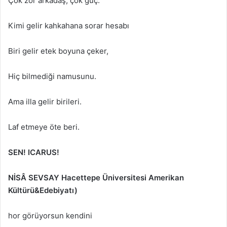
Çok zor arkadaş, çok güç.
Kimi gelir kahkahana sorar hesabı
Biri gelir etek boyuna çeker,
Hiç bilmediği namusunu.
Ama illa gelir birileri.
Laf etmeye öte beri.
SEN! ICARUS!
NİSÂ SEVSAY
Hacettepe Üniversitesi
Amerikan
Kültürü&Edebiyatı)
hor görüyorsun kendini