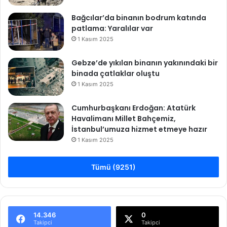
a
e
y
n
Bağcılar’da binanın bodrum katında
ı
k
patlama: Yaralılar var
ş
o
1 Kasım 2025
ı
p
n
a
Gebze’de yıkılan binanın yakınındaki bir
ı
r
binada çatlaklar oluştu
a
ı
1 Kasım 2025
n
r
l
ı
Cumhurbaşkanı Erdoğan: Atatürk
a
z
Havalimanı Millet Bahçemiz,
t
"
İstanbul’umuza hizmet etmeye hazır
t
1 Kasım 2025
ı
Tümü (9251)
14.346
0
Takipci
Takipci