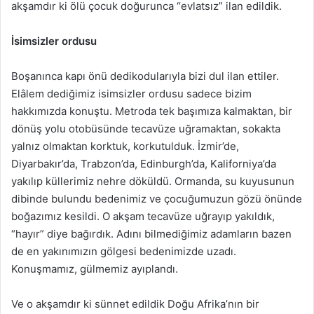
akşamdır ki ölü çocuk doğurunca “evlatsız” ilan edildik.
İsimsizler ordusu
Boşanınca kapı önü dedikodularıyla bizi dul ilan ettiler.
Elâlem dediğimiz isimsizler ordusu sadece bizim
hakkımızda konuştu. Metroda tek başımıza kalmaktan, bir
dönüş yolu otobüsünde tecavüze uğramaktan, sokakta
yalnız olmaktan korktuk, korkutulduk. İzmir’de,
Diyarbakır’da, Trabzon’da, Edinburgh’da, Kaliforniya’da
yakılıp küllerimiz nehre döküldü. Ormanda, su kuyusunun
dibinde bulundu bedenimiz ve çocuğumuzun gözü önünde
boğazımız kesildi. O akşam tecavüze uğrayıp yakıldık,
“hayır” diye bağırdık. Adını bilmediğimiz adamların bazen
de en yakınımızın gölgesi bedenimizde uzadı.
Konuşmamız, gülmemiz ayıplandı.
Ve o akşamdır ki sünnet edildik Doğu Afrika’nın bir