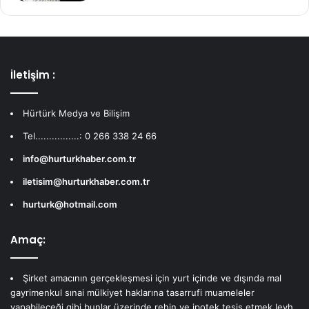
İletişim :
Hürtürk Medya ve Bilişim
Tel................: 0 266 338 24 66
info@hurturkhaber.com.tr
iletisim@hurturkhaber.com.tr
hurturk@hotmail.com
Amaç:
Şirket amacının gerçekleşmesi için yurt içinde ve dışında mal
gayrimenkul sınai mülkiyet haklarına tasarrufi muameleler
yapabileceği gibi bunlar üzerinde rehin ve ipotek tesis etmek leyh