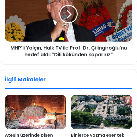
ğ
P
i
'
t
l
i
i
m
Y
K
a
u
l
r
MHP'li Yalçın, Halk TV ile Prof. Dr. Çilingiroğlu'nu
ç
u
hedef aldı: "Dili kökünden koparırız"
ı
m
n
l
,
a
H
İlgili Makaleler
r
a
ı
l
O
k
k
T
u
V
l
i
l
l
a
e
r
P
Ateşin üzerinde pişen
Binlerce yazma eser tek
K