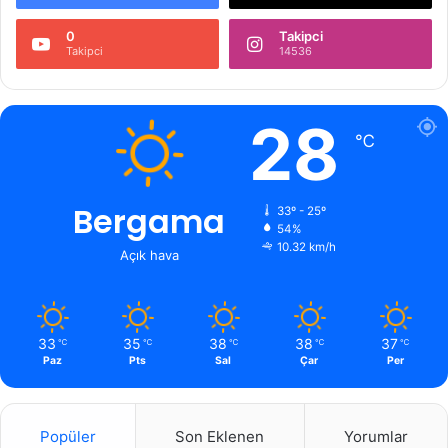
0
Takipci
Takipci
14536
28
℃
Bergama
33º - 25º
54%
10.32 km/h
Açık hava
33
35
38
38
37
℃
℃
℃
℃
℃
Paz
Pts
Sal
Çar
Per
Popüler
Son Eklenen
Yorumlar