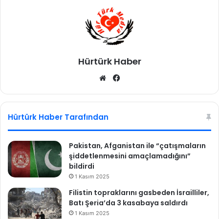
l
h
u
e
,
d
y
e
e
f
n
a
Hürtürk Haber
i
l
We
Fa
n
d
e
b
ce
ı
s
:
sit
bo
i
"
esi
ok
Hürtürk Haber Tarafından
l
D
e
i
ğ
l
Pakistan, Afganistan ile “çatışmaların
i
i
şiddetlenmesini amaçlamadığını”
t
k
bildirdi
i
ö
1 Kasım 2025
m
k
a
Filistin topraklarını gasbeden İsrailliler,
ü
n
Batı Şeria’da 3 kasabaya saldırdı
n
l
d
1 Kasım 2025