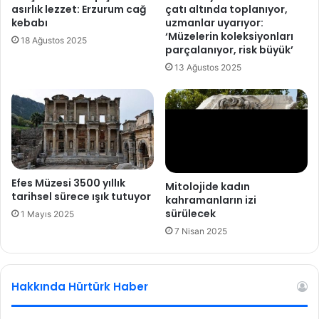
r
asırlık lezzet: Erzurum cağ
çatı altında toplanıyor,
o
o
kebabı
uzmanlar uyarıyor:
o
f
‘Müzelerin koleksiyonları
18 Ağustos 2025
r
.
parçalanıyor, risk büyük’
d
D
13 Ağustos 2025
i
r
n
.
a
Ç
t
i
ö
l
r
i
ü
n
B
g
Efes Müzesi 3500 yıllık
Mitolojide kadın
i
tarihsel sürece ışık tutuyor
i
kahramanların izi
r
r
sürülecek
1 Mayıs 2025
i
o
7 Nisan 2025
z
ğ
K
l
u
u
t
'
Hakkında Hürtürk Haber
o
n
ğ
u