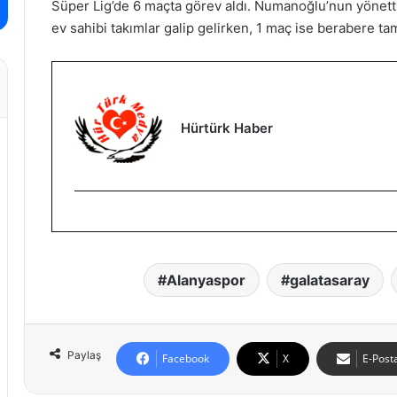
Süper Lig’de 6 maçta görev aldı. Numanoğlu’nun yönett
ev sahibi takımlar galip gelirken, 1 maç ise berabere t
Hürtürk Haber
Alanyaspor
galatasaray
Paylaş
Facebook
X
E-Posta