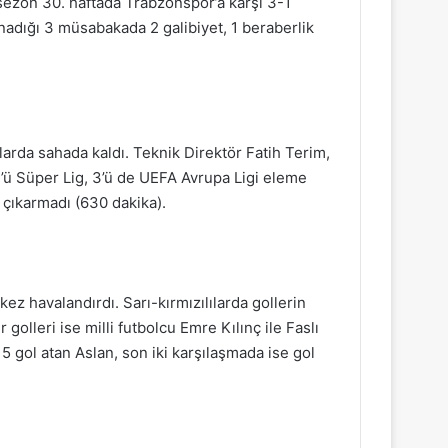
sezon 30. haftada Trabzonspor’a karşı 3-1
nadığı 3 müsabakada 2 galibiyet, 1 beraberlik
rda sahada kaldı. Teknik Direktör Fatih Terim,
4’ü Süper Lig, 3’ü de UEFA Avrupa Ligi eleme
çıkarmadı (630 dakika).
 kez havalandırdı. Sarı-kırmızılılarda gollerin
golleri ise milli futbolcu Emre Kılınç ile Faslı
5 gol atan Aslan, son iki karşılaşmada ise gol