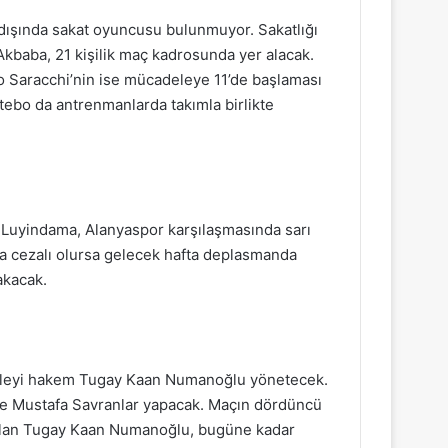
 dışında sakat oyuncusu bulunmuyor. Sakatlığı
 Akbaba, 21 kişilik maç kadrosunda yer alacak.
lo Saracchi’nin ise mücadeleye 11’de başlaması
tebo da antrenmanlarda takımla birlikte
 Luyindama, Alanyaspor karşılaşmasında sarı
a cezalı olursa gelecek hafta deplasmanda
akacak.
eleyi hakem Tugay Kaan Numanoğlu yönetecek.
ve Mustafa Savranlar yapacak. Maçın dördüncü
i olan Tugay Kaan Numanoğlu, bugüne kadar