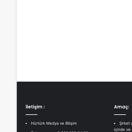
İletişim :
Amaç:
Hürtürk Medya ve Bilişim
Şirket
içinde ve