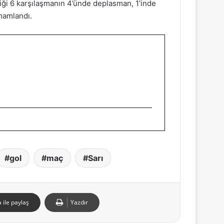
iği 6 karşılaşmanın 4’ünde deplasman, 1’inde
amamlandı.
gol
maç
Sarı
 ile paylaş
Yazdır