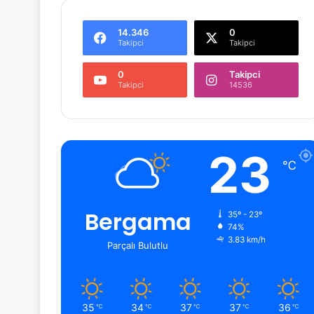
14.346
0
Takipci
Takipci
0
Takipci
Takipci
14536
23
℃
Bergama
35º - 23º
74%
3.83 km/h
Parçalı Bulutlu
35
34
37
37
36
℃
℃
℃
℃
℃