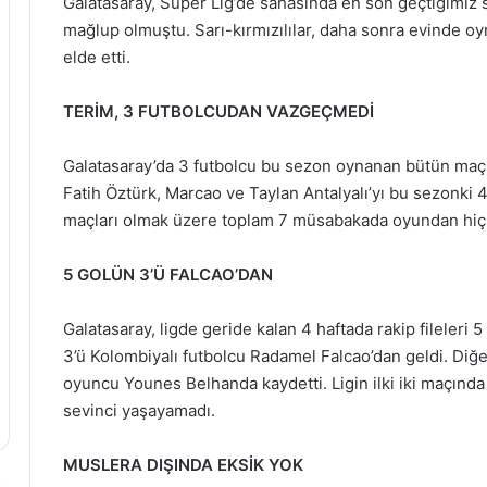
Galatasaray, Süper Lig’de sahasında en son geçtiğimiz 
mağlup olmuştu. Sarı-kırmızılılar, daha sonra evinde oy
elde etti.
TERİM, 3 FUTBOLCUDAN VAZGEÇMEDİ
Galatasaray’da 3 futbolcu bu sezon oynanan bütün maçla
Fatih Öztürk, Marcao ve Taylan Antalyalı’yı bu sezonki 
maçları olmak üzere toplam 7 müsabakada oyundan hiç 
5 GOLÜN 3’Ü FALCAO’DAN
Galatasaray, ligde geride kalan 4 haftada rakip fileleri 5
3’ü Kolombiyalı futbolcu Radamel Falcao’dan geldi. Diğer 
oyuncu Younes Belhanda kaydetti. Ligin ilki iki maçında 
sevinci yaşayamadı.
MUSLERA DIŞINDA EKSİK YOK