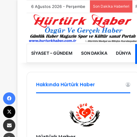
6 Ağustos 2026 - Perşembe
Son Dakika Haberleri
SIYASET – GÜNDEM
SON DAKIKA
DÜNYA
Hakkında Hürtürk Haber
Facebook
X
E-Posta ile paylaş
Yazdır
Hürtürk Haber