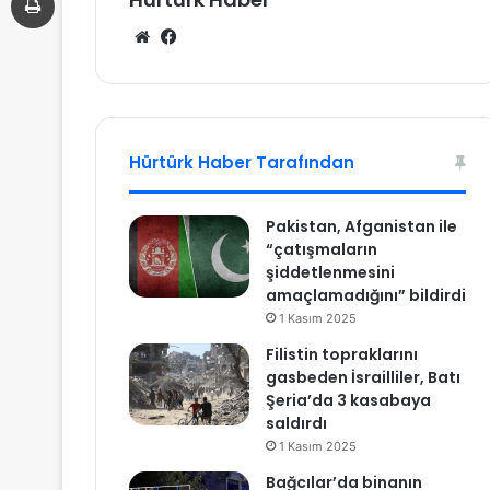
We
Fa
b
ce
sit
bo
esi
ok
Hürtürk Haber Tarafından
Pakistan, Afganistan ile
“çatışmaların
şiddetlenmesini
amaçlamadığını” bildirdi
1 Kasım 2025
Filistin topraklarını
gasbeden İsrailliler, Batı
Şeria’da 3 kasabaya
saldırdı
1 Kasım 2025
Bağcılar’da binanın