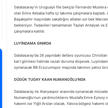
Galatasaray’ın Uruguaylı file bekçisi Fernando Muslera
olan Emre Akbaba hafta içi takımla çalışmalara başladı.
Başakşehir maçındaki sakatlığını atlatan sol bek Marce
bekleniyor. Tedavileri tamamlanan Taylan Antalyalı ve E
çalışmalara katıldı.
LUYİNDAMA SINIRDA
Galatasaray’da 26 yaşındaki defans oyuncusu Christian
kart görmesi halinde cezalı duruma düşecek. Luyindam
oynanacak BB Erzurumspor maçında takımını yalnız bır
DÜDÜK TUGAY KAAN NUMANOĞLU’NDA
Galatasaray ile Alanyaspor arasında oynanacak mücad
Numanoğlu’nun yardımcılıklarını Mustafa Emre Eyisoy 
hakemi ise Yiğit Arslan olacak. Yalova bölgesi hakem