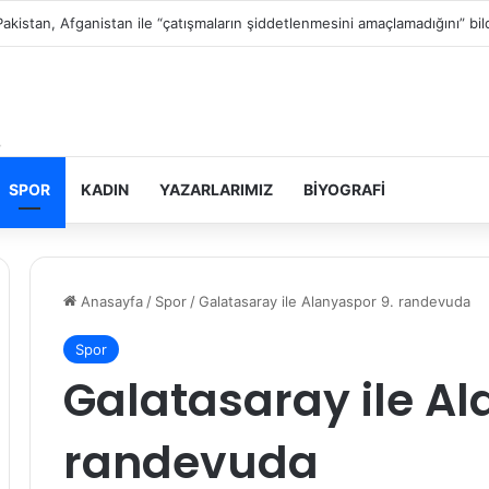
Filistin topraklarını gasbeden İsrailliler, Batı Şeria’da 3 kasabaya saldırdı
SPOR
KADIN
YAZARLARIMIZ
BIYOGRAFI
Anasayfa
/
Spor
/
Galatasaray ile Alanyaspor 9. randevuda
Spor
Galatasaray ile Al
randevuda