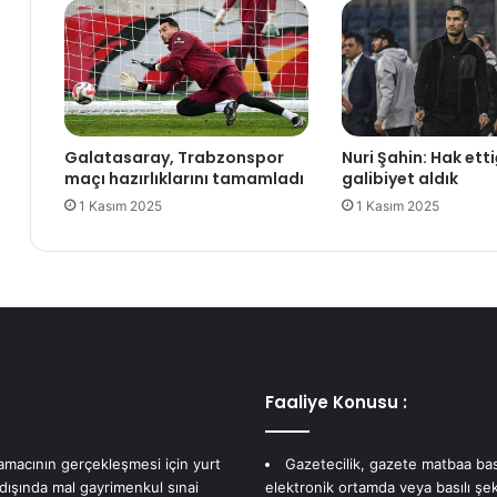
t
ç
ı
i
:
n
T
6
r
0
u
i
Galatasaray, Trabzonspor
Nuri Şahin: Hak etti
m
n
maçı hazırlıklarını tamamladı
galibiyet aldık
p
t
1 Kasım 2025
1 Kasım 2025
'
e
t
r
a
n
n
e
E
t
s
u
a
y
d
d
'
u
Faaliye Konusu :
a
s
g
u
i
n
 amacının gerçekleşmesi için yurt
Gazetecilik, gazete matbaa bas
z
u
 dışında mal gayrimenkul sınai
elektronik ortamda veya basılı şek