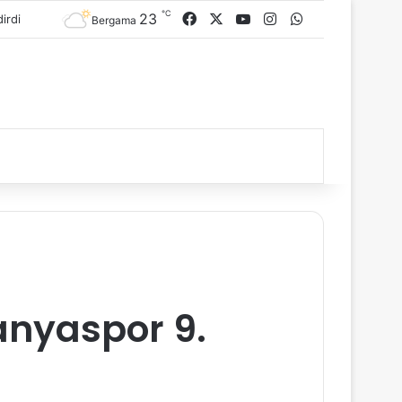
℃
23
Facebook
X
YouTube
Instagram
WhatsApp
Bergama
anyaspor 9.