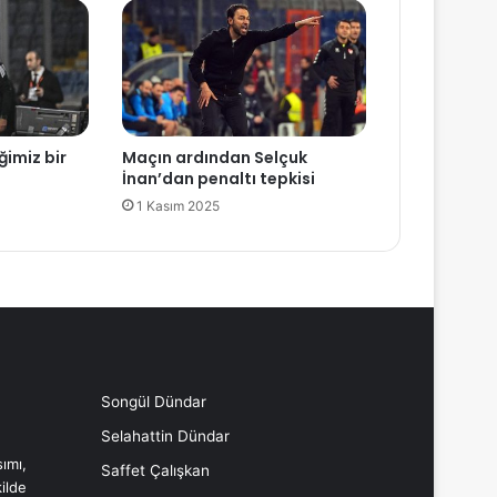
ğimiz bir
Maçın ardından Selçuk
İnan’dan penaltı tepkisi
1 Kasım 2025
Songül Dündar
Selahattin Dündar
ımı,
Saffet Çalışkan
ilde