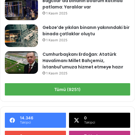
Bağcılar’da binanın bodrum katında
patlama: Yaralılar var
1 Kasım 2025
Gebze’de yıkılan binanın yakınındaki bir
binada çatlaklar oluştu
1 Kasım 2025
Cumhurbaşkanı Erdoğan: Atatürk
Havalimanı Millet Bahçemiz,
İstanbul’umuza hizmet etmeye hazır
1 Kasım 2025
Tümü (9251)
14.346
0
Takipci
Takipci