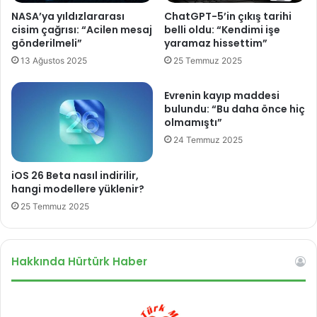
ö
NASA’ya yıldızlararası
ChatGPT-5’in çıkış tarihi
z
cisim çağrısı: “Acilen mesaj
belli oldu: “Kendimi işe
l
gönderilmeli”
yaramaz hissettim”
ü
13 Ağustos 2025
25 Temmuz 2025
ğ
ü
Evrenin kayıp maddesi
o
bulundu: “Bu daha önce hiç
r
olmamıştı”
t
24 Temmuz 2025
a
y
a
iOS 26 Beta nasıl indirilir,
ç
hangi modellere yüklenir?
ı
25 Temmuz 2025
k
t
ı
Hakkında Hürtürk Haber