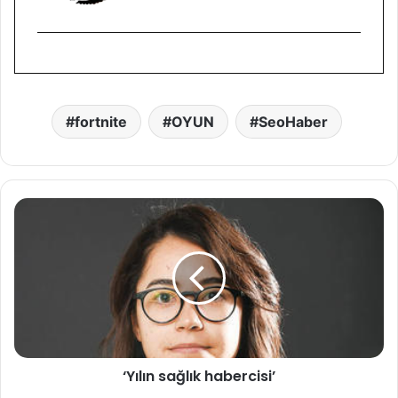
fortnite
OYUN
SeoHaber
‘
Y
ı
l
ı
n
s
a
ğ
‘Yılın sağlık habercisi’
l
ı