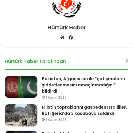
Hürtürk Haber
We
Fa
b
ce
sit
bo
esi
ok
Hürtürk Haber Tarafından
Pakistan, Afganistan ile “çatışmaların
şiddetlenmesini amaçlamadığını”
bildirdi
1 Kasım 2025
Filistin topraklarını gasbeden İsrailliler,
Batı Şeria’da 3 kasabaya saldırdı
1 Kasım 2025