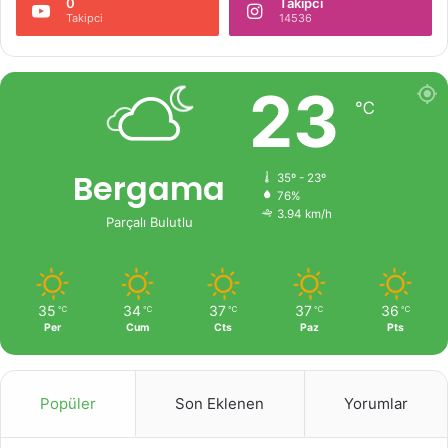
0
Takipci
Takipci
14536
23
℃
Bergama
35º - 23º
76%
3.94 km/h
Parçalı Bulutlu
35
34
37
37
36
℃
℃
℃
℃
℃
Per
Cum
Cts
Paz
Pts
Popüler
Son Eklenen
Yorumlar