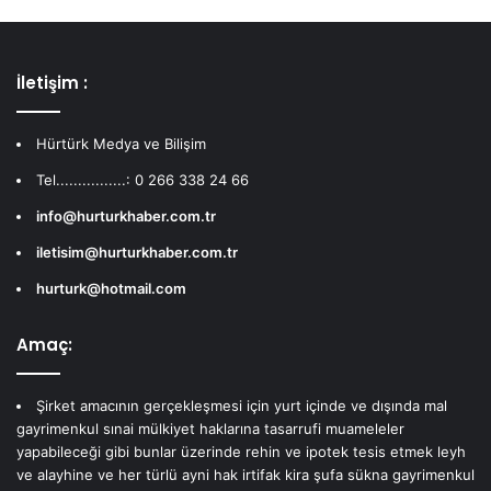
İletişim :
Hürtürk Medya ve Bilişim
Tel................: 0 266 338 24 66
info@hurturkhaber.com.tr
iletisim@hurturkhaber.com.tr
hurturk@hotmail.com
Amaç:
Şirket amacının gerçekleşmesi için yurt içinde ve dışında mal
gayrimenkul sınai mülkiyet haklarına tasarrufi muameleler
yapabileceği gibi bunlar üzerinde rehin ve ipotek tesis etmek leyh
ve alayhine ve her türlü ayni hak irtifak kira şufa sükna gayrimenkul