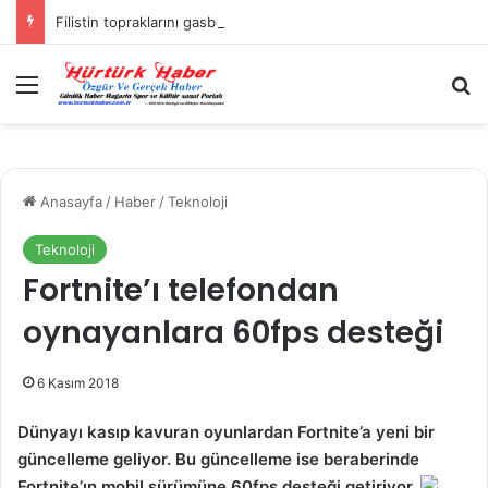
Filistin topraklarını gasbeden İsrailliler, Batı Şeria’da 3 kasabaya saldırdı
Menü
A
Anasayfa
/
Haber
/
Teknoloji
Teknoloji
Fortnite’ı telefondan
oynayanlara 60fps desteği
6 Kasım 2018
Dünyayı kasıp kavuran oyunlardan Fortnite’a yeni bir
güncelleme geliyor. Bu güncelleme ise beraberinde
Fortnite’ın mobil sürümüne 60fps desteği getiriyor.