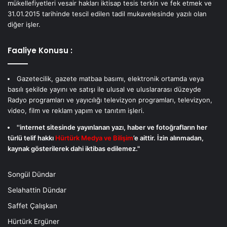
mükellefiyetleri vesair hakları iktisap tesis terkin ve fek etmek ve
31.01.2015 tarihinde tescil edilen tadil mukavelesinde yazılı olan
diğer işler.
Faaliye Konusu :
Gazetecilik, gazete matbaa basımı, elektronik ortamda veya
basılı şekilde yayını ve satışı ile ulusal ve uluslararası düzeyde
Radyo programları ve yayıcılığı televizyon programları, televizyon,
video, film ve reklam yapım ve tanıtım işleri.
''internet sitesinde yayınlanan yazı, haber ve fotoğrafların her
türlü telif hakkı
Hürtürk Medya ve Bilişim
’e aittir. İzin alınmadan,
kaynak gösterilerek dahi iktibas edilemez."
Songül Dündar
Selahattin Dündar
Saffet Çalışkan
Hürtürk Ergüner