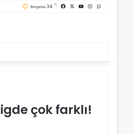
℃
34
Facebook
X
YouTube
Instagram
WhatsApp
Bergama
igde çok farklı!