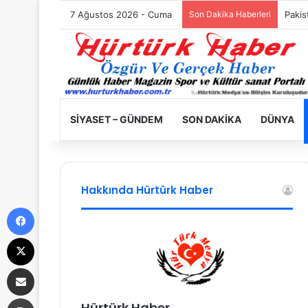
7 Ağustos 2026 - Cuma
Son Dakika Haberleri
Filist
SIYASET – GÜNDEM
SON DAKIKA
DÜNYA
Hakkında Hürtürk Haber
Facebook
X
E-Posta ile paylaş
Yazdır
Hürtürk Haber