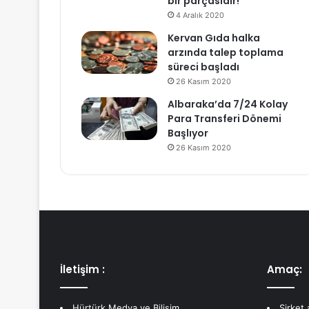
bir parçasıdır!
4 Aralık 2020
Kervan Gıda halka
arzında talep toplama
süreci başladı
26 Kasım 2020
Albaraka’da 7/24 Kolay
Para Transferi Dönemi
Başlıyor
26 Kasım 2020
İletişim :
Amaç:
Hürtürk Medya ve Bilişim
Şirket