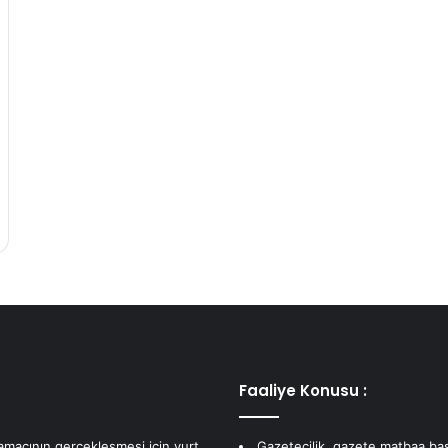
Faaliye Konusu :
 amacının gerçekleşmesi için yurt
Gazetecilik, gazete matbaa bas