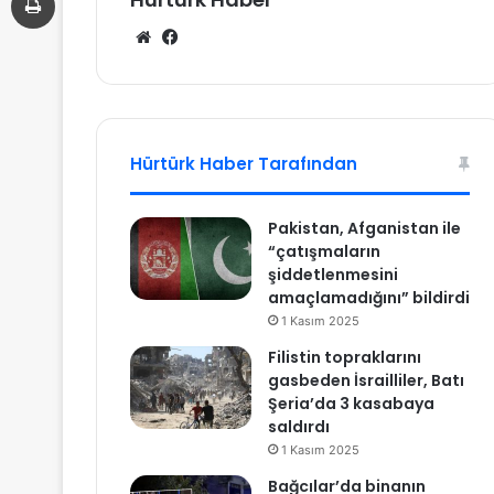
We
Fa
b
ce
sit
bo
esi
ok
Hürtürk Haber Tarafından
Pakistan, Afganistan ile
“çatışmaların
şiddetlenmesini
amaçlamadığını” bildirdi
1 Kasım 2025
Filistin topraklarını
gasbeden İsrailliler, Batı
Şeria’da 3 kasabaya
saldırdı
1 Kasım 2025
Bağcılar’da binanın