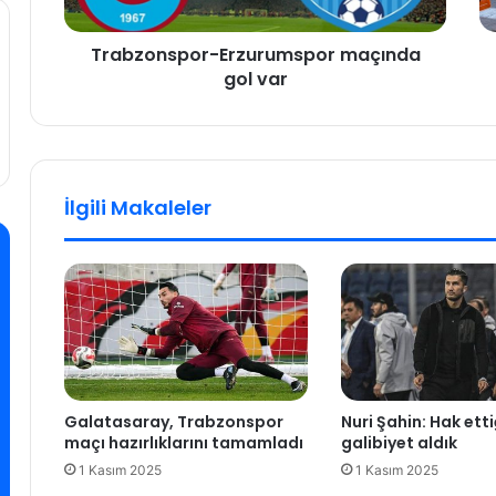
s
n
p
a
Trabzonspor-Erzurumspor maçında
o
y
gol var
r
e
-
t
E
l
r
e
z
r
u
i
İlgili Makaleler
r
n
u
e
m
k
s
a
p
r
o
ş
r
ı
m
K
a
a
Galatasaray, Trabzonspor
Nuri Şahin: Hak etti
ç
d
maçı hazırlıklarını tamamladı
galibiyet aldık
ı
ı
1 Kasım 2025
1 Kasım 2025
n
k
d
ö