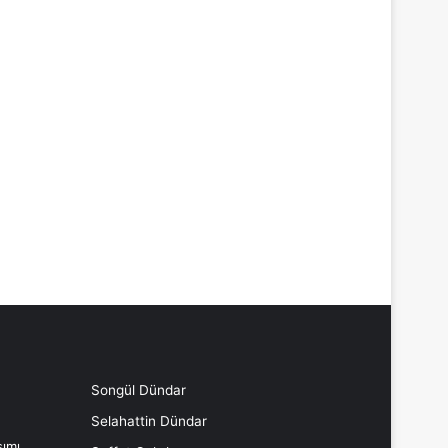
Songül Dündar
Selahattin Dündar
ımı,