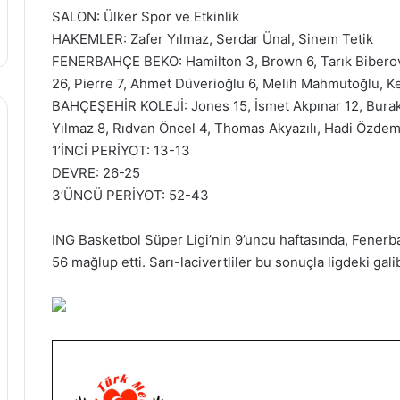
SALON: Ülker Spor ve Etkinlik
HAKEMLER: Zafer Yılmaz, Serdar Ünal, Sinem Tetik
FENERBAHÇE BEKO: Hamilton 3, Brown 6, Tarık Biberov
26, Pierre 7, Ahmet Düverioğlu 6, Melih Mahmutoğlu, 
BAHÇEŞEHİR KOLEJİ: Jones 15, İsmet Akpınar 12, Burak C
Yılmaz 8, Rıdvan Öncel 4, Thomas Akyazılı, Hadi Özdem
1’İNCİ PERİYOT: 13-13
DEVRE: 26-25
3’ÜNCÜ PERİYOT: 52-43
ING Basketbol Süper Ligi’nin 9’uncu haftasında, Fenerb
56 mağlup etti. Sarı-lacivertliler bu sonuçla ligdeki gali