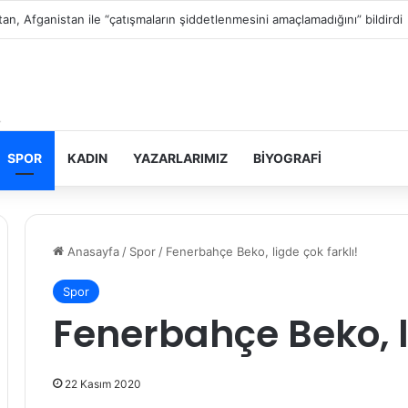
in topraklarını gasbeden İsrailliler, Batı Şeria’da 3 kasabaya saldırdı
SPOR
KADIN
YAZARLARIMIZ
BIYOGRAFI
Anasayfa
/
Spor
/
Fenerbahçe Beko, ligde çok farklı!
Spor
Fenerbahçe Beko, l
22 Kasım 2020