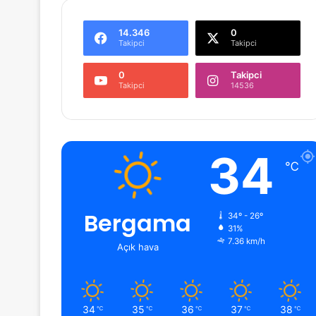
14.346
0
Takipci
Takipci
0
Takipci
Takipci
14536
34
℃
Bergama
34º - 26º
31%
7.36 km/h
Açık hava
34
35
36
37
38
℃
℃
℃
℃
℃