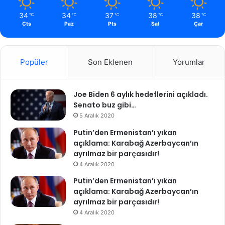
34
34
37
38
38
℃
℃
℃
℃
℃
Cts
Paz
Pts
Sal
Çar
Popüler
Son Eklenen
Yorumlar
Joe Biden 6 aylık hedeflerini açıkladı.
Senato buz gibi…
5 Aralık 2020
Putin’den Ermenistan’ı yıkan
açıklama: Karabağ Azerbaycan’ın
ayrılmaz bir parçasıdır!
4 Aralık 2020
Putin’den Ermenistan’ı yıkan
açıklama: Karabağ Azerbaycan’ın
ayrılmaz bir parçasıdır!
4 Aralık 2020