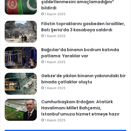
şiddetlenmesini amaçlamadığını”
bildirdi
1 Kasım 2025
Filistin topraklarını gasbeden İsrailliler,
Batı Şeria’da 3 kasabaya saldırdı
1 Kasım 2025
Bağcılar’da binanın bodrum katında
patlama: Yaralılar var
1 Kasım 2025
Gebze’de yıkılan binanın yakınındaki bir
binada çatlaklar oluştu
1 Kasım 2025
Cumhurbaşkanı Erdoğan: Atatürk
Havalimanı Millet Bahçemiz,
İstanbul’umuza hizmet etmeye hazır
1 Kasım 2025