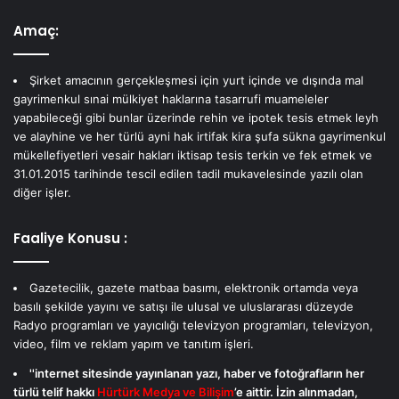
Amaç:
Şirket amacının gerçekleşmesi için yurt içinde ve dışında mal
gayrimenkul sınai mülkiyet haklarına tasarrufi muameleler
yapabileceği gibi bunlar üzerinde rehin ve ipotek tesis etmek leyh
ve alayhine ve her türlü ayni hak irtifak kira şufa sükna gayrimenkul
mükellefiyetleri vesair hakları iktisap tesis terkin ve fek etmek ve
31.01.2015 tarihinde tescil edilen tadil mukavelesinde yazılı olan
diğer işler.
Faaliye Konusu :
Gazetecilik, gazete matbaa basımı, elektronik ortamda veya
basılı şekilde yayını ve satışı ile ulusal ve uluslararası düzeyde
Radyo programları ve yayıcılığı televizyon programları, televizyon,
video, film ve reklam yapım ve tanıtım işleri.
''internet sitesinde yayınlanan yazı, haber ve fotoğrafların her
türlü telif hakkı
Hürtürk Medya ve Bilişim
’e aittir. İzin alınmadan,