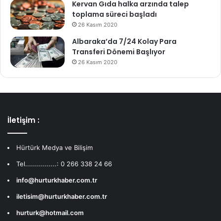
Kervan Gıda halka arzında talep
toplama süreci başladı
26 Kasım 2020
Albaraka’da 7/24 Kolay Para
Transferi Dönemi Başlıyor
26 Kasım 2020
İletişim :
Hürtürk Medya ve Bilişim
Tel................: 0 266 338 24 66
info@hurturkhaber.com.tr
iletisim@hurturkhaber.com.tr
hurturk@hotmail.com