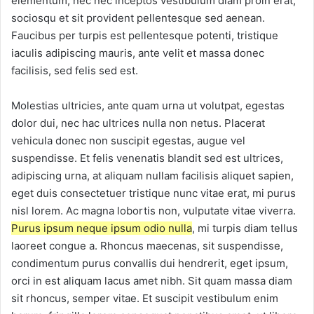
elementum, nec nec inceptos vestibulum diam proin erat,
sociosqu et sit provident pellentesque sed aenean.
Faucibus per turpis est pellentesque potenti, tristique
iaculis adipiscing mauris, ante velit et massa donec
facilisis, sed felis sed est.
Molestias ultricies, ante quam urna ut volutpat, egestas
dolor dui, nec hac ultrices nulla non netus. Placerat
vehicula donec non suscipit egestas, augue vel
suspendisse. Et felis venenatis blandit sed est ultrices,
adipiscing urna, at aliquam nullam facilisis aliquet sapien,
eget duis consectetuer tristique nunc vitae erat, mi purus
nisl lorem. Ac magna lobortis non, vulputate vitae viverra.
Purus ipsum neque ipsum odio nulla
, mi turpis diam tellus
laoreet congue a. Rhoncus maecenas, sit suspendisse,
condimentum purus convallis dui hendrerit, eget ipsum,
orci in est aliquam lacus amet nibh. Sit quam massa diam
sit rhoncus, semper vitae. Et suscipit vestibulum enim