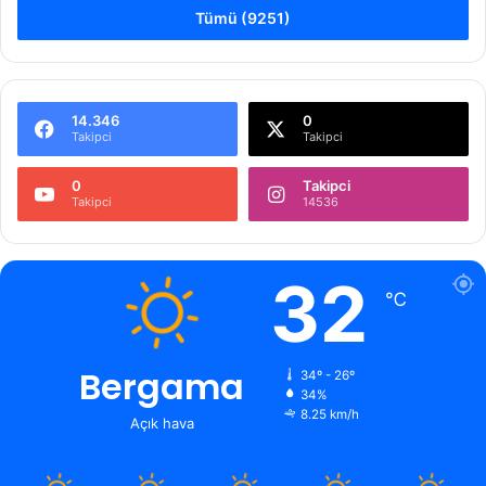
Tümü (9251)
14.346
0
Takipci
Takipci
0
Takipci
Takipci
14536
32
℃
Bergama
34º - 26º
34%
8.25 km/h
Açık hava