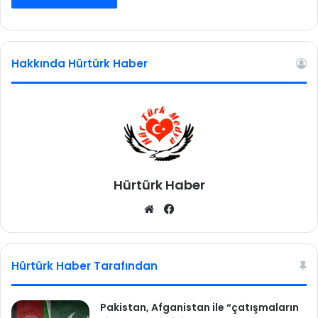
Hakkında Hürtürk Haber
Hürtürk Haber
We
Fa
b
ce
sit
bo
esi
ok
Hürtürk Haber Tarafından
Pakistan, Afganistan ile “çatışmaların