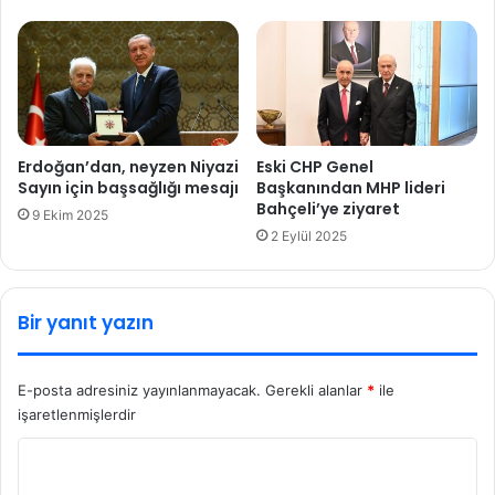
e
r
e
a
l
i
q
Erdoğan’dan, neyzen Niyazi
Eski CHP Genel
u
Sayın için başsağlığı mesajı
Başkanından MHP lideri
Bahçeli’ye ziyaret
a
9 Ekim 2025
m
2 Eylül 2025
Bir yanıt yazın
E-posta adresiniz yayınlanmayacak.
Gerekli alanlar
*
ile
işaretlenmişlerdir
Y
o