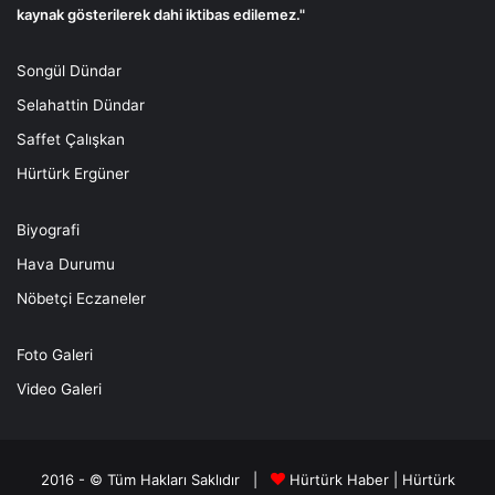
kaynak gösterilerek dahi iktibas edilemez."
Songül Dündar
Selahattin Dündar
Saffet Çalışkan
Hürtürk Ergüner
Biyografi
Hava Durumu
Nöbetçi Eczaneler
Foto Galeri
Video Galeri
2016 - © Tüm Hakları Saklıdır |
Hürtürk Haber
|
Hürtürk