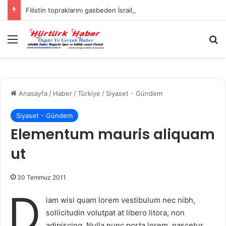
Filistin topraklarını gasbeden İsrailliler, Batı Şeria’da 3 kasabaya saldırdı
Menü
A
Anasayfa
/
Haber
/
Türkiye
/
Siyaset - Gündem
Siyaset - Gündem
Elementum mauris aliquam
ut
30 Temmuz 2011
D
iam wisi quam lorem vestibulum nec nibh,
sollicitudin volutpat at libero litora, non
adipiscing. Nulla nunc porta lorem, nascetur