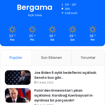
Bergama
33º - 26º
38%
9.68 km/h
Açık hava
33
35
38
39
38
℃
℃
℃
℃
℃
Paz
Pts
Sal
Çar
Per
Popüler
Son Eklenen
Yorumlar
Joe Biden 6 aylık hedeflerini açıkladı.
Senato buz gibi…
5 Aralık 2020
Putin’den Ermenistan’ı yıkan
açıklama: Karabağ Azerbaycan’ın
ayrılmaz bir parçasıdır!