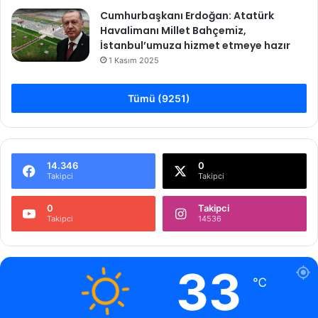
Cumhurbaşkanı Erdoğan: Atatürk
Havalimanı Millet Bahçemiz,
İstanbul’umuza hizmet etmeye hazır
1 Kasım 2025
Tümü (9251)
14.346
0
Takipci
Takipci
0
Takipci
Takipci
14536
33
℃