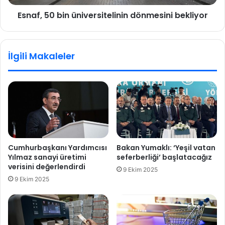
r
b
Esnaf, 50 bin üniversitelinin dönmesini bekliyor
y
i
a
n
r
ü
ı
n
İlgili Makaleler
ş
i
ı
v
'
e
d
r
a
s
v
i
e
t
t
e
i
l
Cumhurbaşkanı Yardımcısı
Bakan Yumaklı: ‘Yeşil vatan
i
Yılmaz sanayi üretimi
seferberliği’ başlatacağız
n
verisini değerlendirdi
9 Ekim 2025
i
9 Ekim 2025
n
d
ö
n