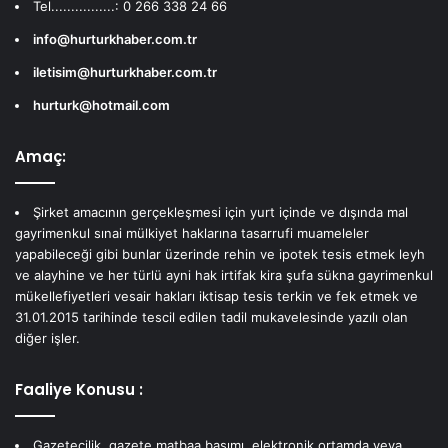
Tel................: 0 266 338 24 66
info@hurturkhaber.com.tr
iletisim@hurturkhaber.com.tr
hurturk@hotmail.com
Amaç:
Şirket amacının gerçekleşmesi için yurt içinde ve dışında mal
gayrimenkul sınai mülkiyet haklarına tasarrufi muameleler
yapabileceği gibi bunlar üzerinde rehin ve ipotek tesis etmek leyh
ve alayhine ve her türlü ayni hak irtifak kira şufa sükna gayrimenkul
mükellefiyetleri vesair hakları iktisap tesis terkin ve fek etmek ve
31.01.2015 tarihinde tescil edilen tadil mukavelesinde yazılı olan
diğer işler.
Faaliye Konusu :
Gazetecilik, gazete matbaa basımı, elektronik ortamda veya