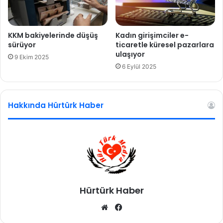
m
e
s
i
KKM bakiyelerinde düşüş
Kadın girişimciler e-
n
sürüyor
ticaretle küresel pazarlara
i
ulaşıyor
9 Ekim 2025
b
6 Eylül 2025
e
k
l
Hakkında Hürtürk Haber
i
y
o
r
Hürtürk Haber
We
Fa
b
ce