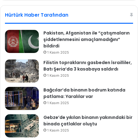
sit
bo
esi
ok
Hürtürk Haber Tarafından
Pakistan, Afganistan ile “çatışmaların
şiddetlenmesini amaçlamadığını”
bildirdi
1 Kasım 2025
Filistin topraklarını gasbeden İsrailliler,
Batı Şeria’da 3 kasabaya saldırdı
1 Kasım 2025
Bağcılar’da binanın bodrum katında
patlama: Yaralılar var
1 Kasım 2025
Gebze’de yıkılan binanın yakınındaki bir
binada çatlaklar oluştu
1 Kasım 2025