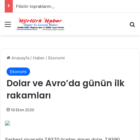
Filistin topraklarını gasbeden İsrailliler, Batı Şeria’da 3 kasabaya saldırdı
Menü
A
Anasayfa
/
Haber
/
Ekonomi
Ekonomi
Dolar ve Avro’da günün ilk
rakamları
16 Ekim 2020
Serbest piyasada 7,9370 liradan alınan dolar, 7,9390