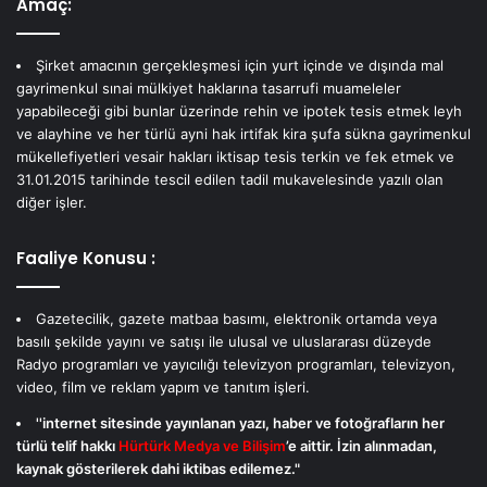
Amaç:
Şirket amacının gerçekleşmesi için yurt içinde ve dışında mal
gayrimenkul sınai mülkiyet haklarına tasarrufi muameleler
yapabileceği gibi bunlar üzerinde rehin ve ipotek tesis etmek leyh
ve alayhine ve her türlü ayni hak irtifak kira şufa sükna gayrimenkul
mükellefiyetleri vesair hakları iktisap tesis terkin ve fek etmek ve
31.01.2015 tarihinde tescil edilen tadil mukavelesinde yazılı olan
diğer işler.
Faaliye Konusu :
Gazetecilik, gazete matbaa basımı, elektronik ortamda veya
basılı şekilde yayını ve satışı ile ulusal ve uluslararası düzeyde
Radyo programları ve yayıcılığı televizyon programları, televizyon,
video, film ve reklam yapım ve tanıtım işleri.
''internet sitesinde yayınlanan yazı, haber ve fotoğrafların her
türlü telif hakkı
Hürtürk Medya ve Bilişim
’e aittir. İzin alınmadan,
kaynak gösterilerek dahi iktibas edilemez."