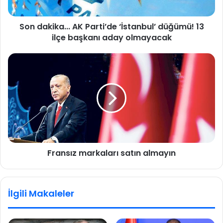
k
a
Son dakika... AK Parti’de ‘İstanbul’ düğümü! 13
.
ilçe başkanı aday olmayacak
.
.
A
F
K
r
P
a
a
n
r
s
t
ı
i
z
’
m
d
a
e
Fransız markaları satın almayın
r
‘
k
İ
a
s
l
İlgili Makaleler
t
a
a
r
n
ı