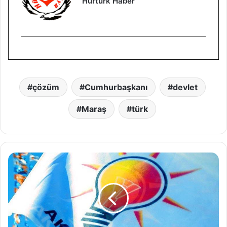
Hürtürk Haber
çözüm
Cumhurbaşkanı
devlet
Maraş
türk
S
o
n
d
a
k
i