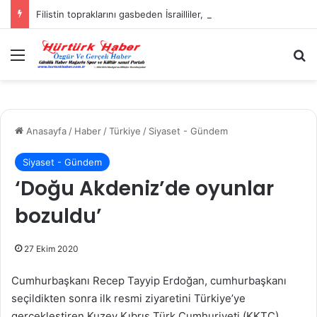
Filistin topraklarını gasbeden İsrailliler, Batı Şeria’da 3 kasabaya saldırdı
Menü
A
Anasayfa
/
Haber
/
Türkiye
/
Siyaset - Gündem
Siyaset - Gündem
‘Doğu Akdeniz’de oyunlar
bozuldu’
27 Ekim 2020
Cumhurbaşkanı Recep Tayyip Erdoğan, cumhurbaşkanı
seçildikten sonra ilk resmi ziyaretini Türkiye’ye
gerçekleştiren Kuzey Kıbrıs Türk Cumhuriyeti (KKTC)