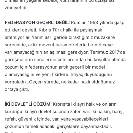
olmasının yegane sebebi, Rum tarafının bu uzlaşmaz
zihniyetidir.
FEDERASYON GEÇERLİ DEĞİL:
Rumlar, 1963 yılında gasp
ettikleri devleti, Kıbrıs Türk halkı ile paylaşmak
istemiyorlar. Yarım asrı geride bıraktığımız müzakere
sürecinde, artık mevcut parametrelerle bir neticeye
varılamayacağının anlaşılması gerekiyor. Temmuz 2017’de
görüşmelerin sona ermesinin ardından bu koşullar altında
çözüm için federasyonun artık geçerli bir model
olamayacağını ve yeni fikirlere ihtiyaç duyulduğunu
vurguladık. Geçen sürede, ne kadar haklı olduğumuz
ortaya çıktı.
İKİ DEVLETLİ ÇÖZÜM:
Kıbrıs’ta iki ayrı halk ve onların
kurduğu iki ayrı devlet şu anda zaten var. İki halkın, barış,
refah, güvenlik içinde, yan yana yaşayabilecekleri
çözümün temeli adadaki gerçeklere dayanmaktadır.