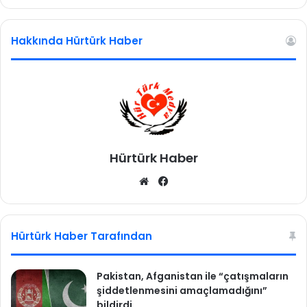
n
ı
Hakkında Hürtürk Haber
a
d
a
y
o
l
m
a
Hürtürk Haber
y
a
We
Fa
c
b
ce
a
sit
bo
k
esi
ok
Hürtürk Haber Tarafından
Pakistan, Afganistan ile “çatışmaların
şiddetlenmesini amaçlamadığını”
bildirdi