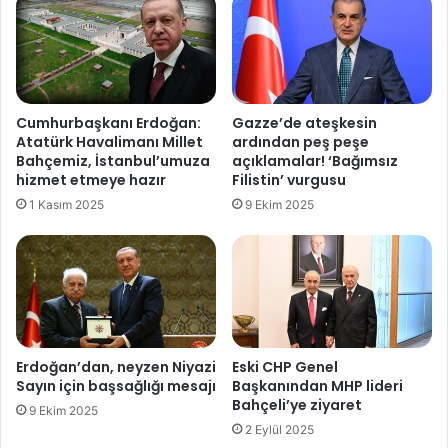
b
s
u
a
l
t
’
ı
d
n
ü
a
Cumhurbaşkanı Erdoğan:
Gazze’de ateşkesin
ğ
l
Atatürk Havalimanı Millet
ardından peş peşe
ü
m
Bahçemiz, İstanbul’umuza
açıklamalar! ‘Bağımsız
m
a
hizmet etmeye hazır
Filistin’ vurgusu
ü
y
1 Kasım 2025
9 Ekim 2025
!
ı
1
n
3
i
l
ç
e
b
Erdoğan’dan, neyzen Niyazi
Eski CHP Genel
a
Sayın için başsağlığı mesajı
Başkanından MHP lideri
ş
Bahçeli’ye ziyaret
9 Ekim 2025
k
2 Eylül 2025
a