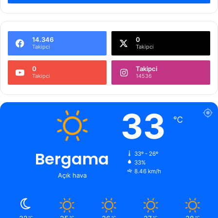
14.346
0
Takipci
Takipci
0
Takipci
Takipci
14536
33
℃
Bergama
33º - 26º
33%
8.46 km/h
Açık hava
℃
℃
℃
℃
℃