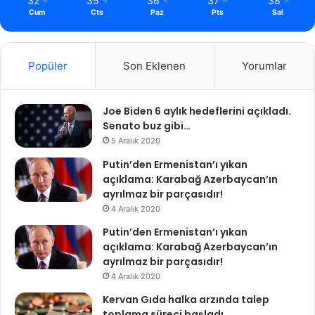
32
35
36
37
38
Cum
Cts
Paz
Pts
Sal
Popüler
Son Eklenen
Yorumlar
Joe Biden 6 aylık hedeflerini açıkladı.
Senato buz gibi…
5 Aralık 2020
Putin’den Ermenistan’ı yıkan
açıklama: Karabağ Azerbaycan’ın
ayrılmaz bir parçasıdır!
4 Aralık 2020
Putin’den Ermenistan’ı yıkan
açıklama: Karabağ Azerbaycan’ın
ayrılmaz bir parçasıdır!
4 Aralık 2020
Kervan Gıda halka arzında talep
toplama süreci başladı