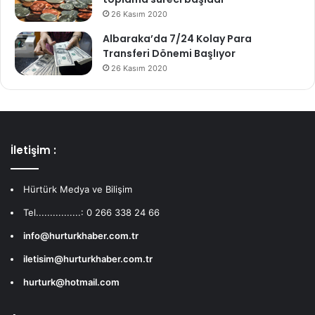
26 Kasım 2020
Albaraka’da 7/24 Kolay Para
Transferi Dönemi Başlıyor
26 Kasım 2020
İletişim :
Hürtürk Medya ve Bilişim
Tel................: 0 266 338 24 66
info@hurturkhaber.com.tr
iletisim@hurturkhaber.com.tr
hurturk@hotmail.com