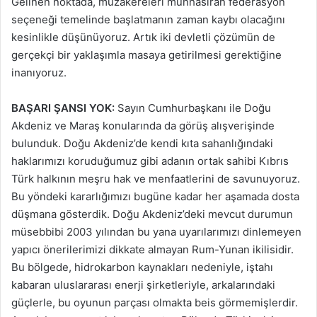
Gelinen noktada, müzakereleri münhasıran federasyon
seçeneği temelinde başlatmanın zaman kaybı olacağını
kesinlikle düşünüyoruz. Artık iki devletli çözümün de
gerçekçi bir yaklaşımla masaya getirilmesi gerektiğine
inanıyoruz.
BAŞARI ŞANSI YOK:
Sayın Cumhurbaşkanı ile Doğu
Akdeniz ve Maraş konularında da görüş alışverişinde
bulunduk. Doğu Akdeniz’de kendi kıta sahanlığındaki
haklarımızı koruduğumuz gibi adanın ortak sahibi Kıbrıs
Türk halkının meşru hak ve menfaatlerini de savunuyoruz.
Bu yöndeki kararlığımızı bugüne kadar her aşamada dosta
düşmana gösterdik. Doğu Akdeniz’deki mevcut durumun
müsebbibi 2003 yılından bu yana uyarılarımızı dinlemeyen
yapıcı önerilerimizi dikkate almayan Rum-Yunan ikilisidir.
Bu bölgede, hidrokarbon kaynakları nedeniyle, iştahı
kabaran uluslararası enerji şirketleriyle, arkalarındaki
güçlerle, bu oyunun parçası olmakta beis görmemişlerdir.