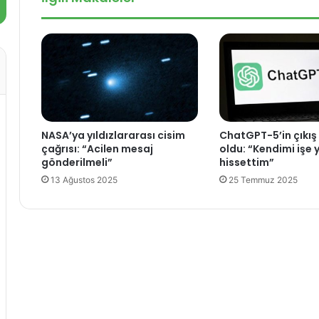
m
b
e
a
s
ş
i
v
a
u
l
r
a
u
c
l
a
a
NASA’ya yıldızlararası cisim
ChatGPT-5’in çıkış t
k
r
çağrısı: “Acilen mesaj
oldu: “Kendimi işe
H
b
gönderilmeli”
hissettim”
u
a
13 Ağustos 2025
25 Temmuz 2025
a
ş
w
l
e
a
i
d
t
ı
e
l
e
f
o