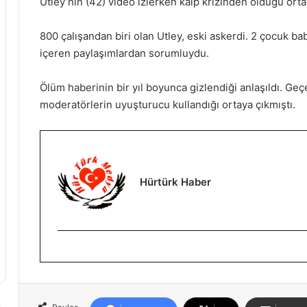
Utley’nin (42) video izlerken kalp krizinden öldüğü ortay
800 çalışandan biri olan Utley, eski askerdi. 2 çocuk bab
içeren paylaşımlardan sorumluydu.
Ölüm haberinin bir yıl boyunca gizlendiği anlaşıldı. G
moderatörlerin uyuşturucu kullandığı ortaya çıkmıştı.
Hürtürk Haber