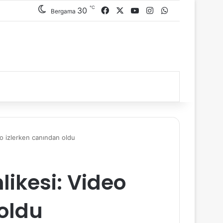
℃
30
Facebook
X
YouTube
Instagram
WhatsApp
Bergama
o izlerken canından oldu
likesi: Video
oldu