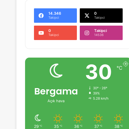
14.346
0
Takipci
Takipci
0
Takipci
Takipci
14536
30
℃
Bergama
30º - 26º
39%
5.28 km/h
Açık hava
29
35
36
37
38
℃
℃
℃
℃
℃