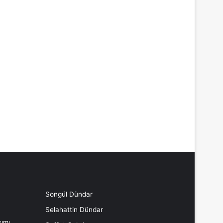
Songül Dündar
Selahattin Dündar
ımı,