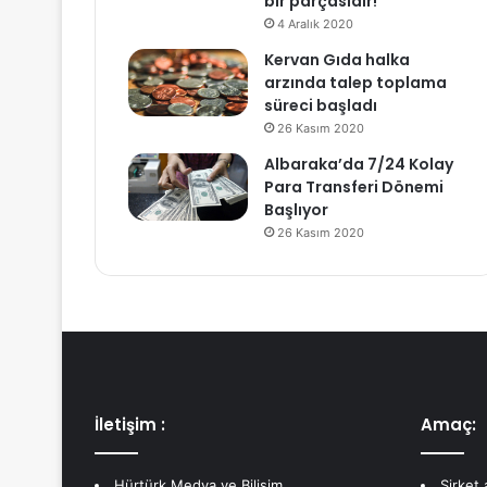
bir parçasıdır!
4 Aralık 2020
Kervan Gıda halka
arzında talep toplama
süreci başladı
26 Kasım 2020
Albaraka’da 7/24 Kolay
Para Transferi Dönemi
Başlıyor
26 Kasım 2020
İletişim :
Amaç:
Hürtürk Medya ve Bilişim
Şirket