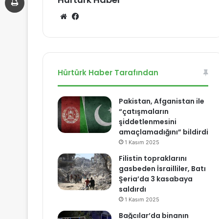
We
Fa
b
ce
sit
bo
esi
ok
Hürtürk Haber Tarafından
Pakistan, Afganistan ile
“çatışmaların
şiddetlenmesini
amaçlamadığını” bildirdi
1 Kasım 2025
Filistin topraklarını
gasbeden İsrailliler, Batı
Şeria’da 3 kasabaya
saldırdı
1 Kasım 2025
Bağcılar’da binanın