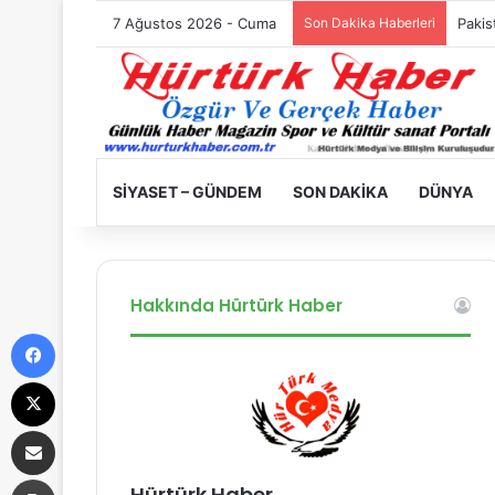
7 Ağustos 2026 - Cuma
Son Dakika Haberleri
Filist
SIYASET – GÜNDEM
SON DAKIKA
DÜNYA
Hakkında Hürtürk Haber
Facebook
X
E-Posta ile paylaş
Yazdır
Hürtürk Haber