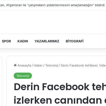
in topraklarını gasbeden İsrailliler, Batı Şeria’da 3 kasabaya saldırdı
SPOR
KADIN
YAZARLARIMIZ
BIYOGRAFI
Anasayfa
/
Haber
/
Teknoloji
/
Derin Facebook tehlikesi: Vide
Teknoloji
Derin Facebook teh
izlerken canından 