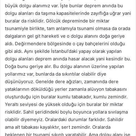
büyük dolgu alanımız var. İşte bunlar deprem anında bu
dolgu alanları da taşıma kapasitelerinde zayıflığa uğrar yani
buralar da risklidir. Gölcük depreminde bir miktar
tsunamiyle birlikte, tam anlamıyla tsunami olmasa da orada
dalgaların gel git hareketi ve o dolgu alanını doğa geriye
aldı. Değirmendere bölgesinde o çay bahçelerini olduğu
gibi aldı. Aynı şekilde İstanbul’daki yapay olarak yapılan
dolgu alanları deprem anında hasar alacak yani kesindir bu.
Doğa bunu geriye alır. Bu dolgu alanının üzerine yapılan
yollarımız var, bunlarda da sıkıntılar olabilir diye
düşünüyoruz. Genelde dere ağızları, zamanında dere
yataklarının döküldüğü yerler zamanla alüvyon tabakasını
oluşturduğu için buralar kumlu tabakadır, kumlu zemindir.
Yeraltı seviyesi de yüksek olduğu için buralar bir miktar
risklidir. Sahil şeridindeki boylu boyunca yollara sıvılaşma
olabilir diyemeyiz. Oralardaki durumlar farklıdır. Sahildir
ama alt tabakası kayalıktır, sert zemindir. Oralarda
beklenen bir tsunami sıkıntı yaratabilir. Ama dolgu alanı ise