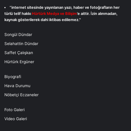
''internet sitesinde yayınlanan yazı, haber ve fotoğrafların her
türlü telif hakkı
Hürtürk Medya ve Bilişim
’e aittir. İzin alınmadan,
kaynak gösterilerek dahi iktibas edilemez."
Songül Dündar
Selahattin Dündar
Saffet Çalışkan
Hürtürk Ergüner
Biyografi
Hava Durumu
Nöbetçi Eczaneler
Foto Galeri
Video Galeri