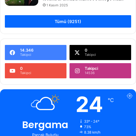
1 Kasım 2025
Tümü (9251)
14.346
0
Takipci
Takipci
0
Takipci
Takipci
14536
24
℃
Bergama
33º - 24º
73%
8.38 km/h
Parçalı Bulutlu