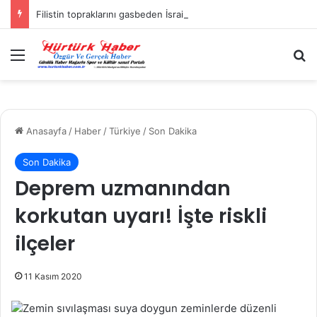
Filistin topraklarını gasbeden İsrailliler, Batı Şeria’da 3 kasabaya saldırdı
Menü
A
Anasayfa
/
Haber
/
Türkiye
/
Son Dakika
Son Dakika
Deprem uzmanından
korkutan uyarı! İşte riskli
ilçeler
11 Kasım 2020
Zemin sıvılaşması suya doygun zeminlerde düzenli