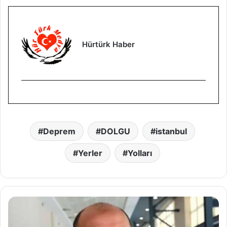
Hürtürk Haber
Deprem
DOLGU
istanbul
Yerler
Yolları
S
o
s