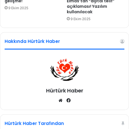
gelişme!
Elmas’tan “dijital telif”
açıklaması! Yazılım
9 Ekim 2025
kullanılacak
9 Ekim 2025
Hakkında Hürtürk Haber
Hürtürk Haber
We
Fa
b
ce
sit
bo
esi
ok
Hürtürk Haber Tarafından