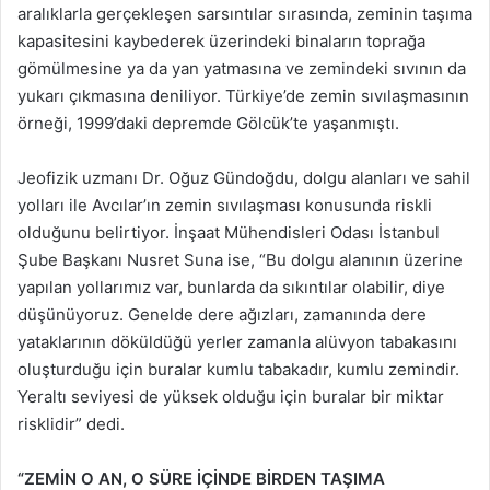
aralıklarla gerçekleşen sarsıntılar sırasında, zeminin taşıma
kapasitesini kaybederek üzerindeki binaların toprağa
gömülmesine ya da yan yatmasına ve zemindeki sıvının da
yukarı çıkmasına deniliyor. Türkiye’de zemin sıvılaşmasının
örneği, 1999’daki depremde Gölcük’te yaşanmıştı.
Jeofizik uzmanı Dr. Oğuz Gündoğdu, dolgu alanları ve sahil
yolları ile Avcılar’ın zemin sıvılaşması konusunda riskli
olduğunu belirtiyor. İnşaat Mühendisleri Odası İstanbul
Şube Başkanı Nusret Suna ise, “Bu dolgu alanının üzerine
yapılan yollarımız var, bunlarda da sıkıntılar olabilir, diye
düşünüyoruz. Genelde dere ağızları, zamanında dere
yataklarının döküldüğü yerler zamanla alüvyon tabakasını
oluşturduğu için buralar kumlu tabakadır, kumlu zemindir.
Yeraltı seviyesi de yüksek olduğu için buralar bir miktar
risklidir” dedi.
“ZEMİN O AN, O SÜRE İÇİNDE BİRDEN TAŞIMA