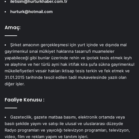
iletisim@hurturkhaber.com.tr
hurturk@hotmail.com
Amaç:
Şirket amacının gerçekleşmesi için yurt içinde ve dışında mal
gayrimenkul sınai mülkiyet haklarına tasarrufi muameleler
yapabileceği gibi bunlar üzerinde rehin ve ipotek tesis etmek leyh
ve alayhine ve her türlü ayni hak irtifak kira şufa sükna gayrimenkul
mükellefiyetleri vesair hakları iktisap tesis terkin ve fek etmek ve
31.01.2015 tarihinde tescil edilen tadil mukavelesinde yazılı olan
diğer işler.
Faaliye Konusu :
Gazetecilik, gazete matbaa basımı, elektronik ortamda veya
basılı şekilde yayını ve satışı ile ulusal ve uluslararası düzeyde
Radyo programları ve yayıcılığı televizyon programları, televizyon,
video, film ve reklam yapım ve tanıtım işleri.