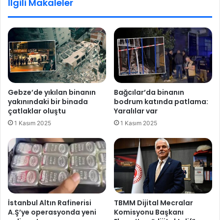
İlgili Makaleler
'
s
k
k
a
e
v
t
g
b
a
o
s
l
ı
d
a
Gebze’de yıkılan binanın
Bağcılar’da binanın
d
yakınındaki bir binada
bodrum katında patlama:
e
çatlaklar oluştu
Yaralılar var
p
1 Kasım 2025
1 Kasım 2025
r
e
m
İstanbul Altın Rafinerisi
TBMM Dijital Mecralar
A.Ş’ye operasyonda yeni
Komisyonu Başkanı