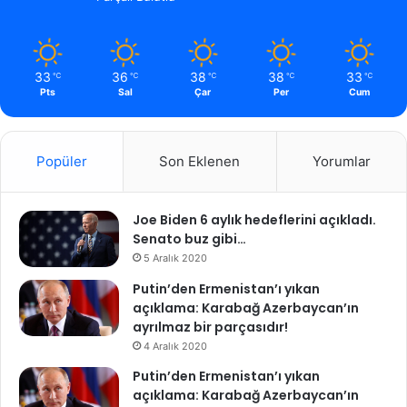
33
36
38
38
33
℃
℃
℃
℃
℃
Pts
Sal
Çar
Per
Cum
Popüler
Son Eklenen
Yorumlar
Joe Biden 6 aylık hedeflerini açıkladı.
Senato buz gibi…
5 Aralık 2020
Putin’den Ermenistan’ı yıkan
açıklama: Karabağ Azerbaycan’ın
ayrılmaz bir parçasıdır!
4 Aralık 2020
Putin’den Ermenistan’ı yıkan
açıklama: Karabağ Azerbaycan’ın