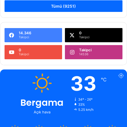
Tümü (9251)
14.346
0
Takipci
Takipci
0
Takipci
Takipci
14536
33
℃
Bergama
34º - 26º
33%
5.25 km/h
Açık hava