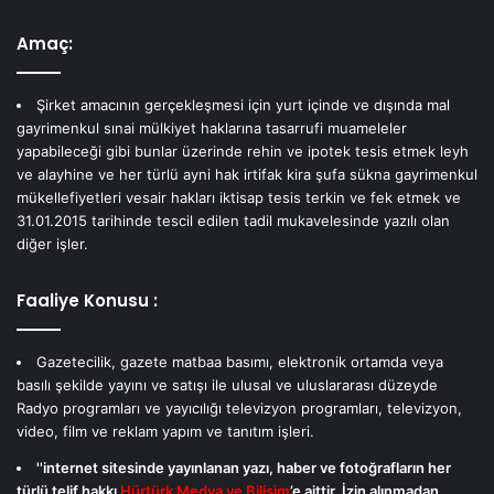
Amaç:
Şirket amacının gerçekleşmesi için yurt içinde ve dışında mal
gayrimenkul sınai mülkiyet haklarına tasarrufi muameleler
yapabileceği gibi bunlar üzerinde rehin ve ipotek tesis etmek leyh
ve alayhine ve her türlü ayni hak irtifak kira şufa sükna gayrimenkul
mükellefiyetleri vesair hakları iktisap tesis terkin ve fek etmek ve
31.01.2015 tarihinde tescil edilen tadil mukavelesinde yazılı olan
diğer işler.
Faaliye Konusu :
Gazetecilik, gazete matbaa basımı, elektronik ortamda veya
basılı şekilde yayını ve satışı ile ulusal ve uluslararası düzeyde
Radyo programları ve yayıcılığı televizyon programları, televizyon,
video, film ve reklam yapım ve tanıtım işleri.
''internet sitesinde yayınlanan yazı, haber ve fotoğrafların her
türlü telif hakkı
Hürtürk Medya ve Bilişim
’e aittir. İzin alınmadan,