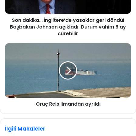
i
k
a
Son dakika… İngiltere’de yasaklar geri döndü!
…
Başbakan Johnson açıkladı: Durum vahim 6 ay
İ
n
sürebilir
g
i
O
l
r
t
u
e
ç
r
R
e
e
’
i
d
s
e
l
y
Oruç Reis limandan ayrıldı
i
a
m
s
a
a
n
İlgili Makaleler
k
d
l
a