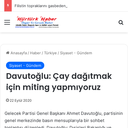
Filistin topraklarını gasbeden İsrailliler, Batı Şeria’da 3 kasabaya saldırdı
Menü
A
Anasayfa
/
Haber
/
Türkiye
/
Siyaset - Gündem
Siyaset - Gündem
Davutoğlu: Çay dağıtmak
için miting yapmıyoruz
22 Eylül 2020
Gelecek Partisi Genel Başkanı Ahmet Davutoğlu, partisinin
genel merkezinde basın mensuplarıyla bir sohbet
toplantısı düzenledi. Davutoğlu; Dışişleri Bakanlığı ve