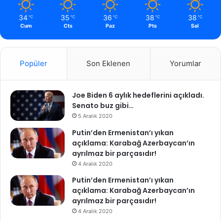
34
35
36
38
38
℃
℃
℃
℃
℃
Cum
Cts
Paz
Pts
Sal
Popüler
Son Eklenen
Yorumlar
Joe Biden 6 aylık hedeflerini açıkladı.
Senato buz gibi…
5 Aralık 2020
Putin’den Ermenistan’ı yıkan
açıklama: Karabağ Azerbaycan’ın
ayrılmaz bir parçasıdır!
4 Aralık 2020
Putin’den Ermenistan’ı yıkan
açıklama: Karabağ Azerbaycan’ın
ayrılmaz bir parçasıdır!
4 Aralık 2020