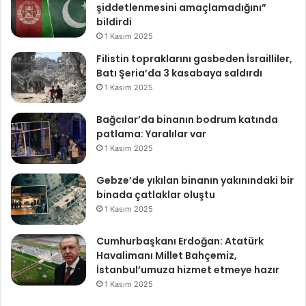
a
şiddetlenmesini amaçlamadığını”
h
bildirdi
i
1 Kasım 2025
m
Filistin topraklarını gasbeden İsrailliler,
6
Batı Şeria’da 3 kasabaya saldırdı
a
y
1 Kasım 2025
s
ü
Bağcılar’da binanın bodrum katında
r
patlama: Yaralılar var
e
1 Kasım 2025
b
i
Gebze’de yıkılan binanın yakınındaki bir
l
binada çatlaklar oluştu
i
1 Kasım 2025
r
Cumhurbaşkanı Erdoğan: Atatürk
Havalimanı Millet Bahçemiz,
İstanbul’umuza hizmet etmeye hazır
1 Kasım 2025