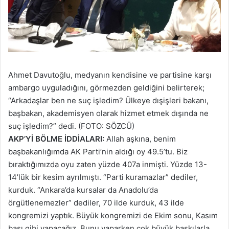
Ahmet Davutoğlu, medyanın kendisine ve partisine karşı
ambargo uyguladığını, görmezden geldiğini belirterek;
“Arkadaşlar ben ne suç işledim? Ülkeye dışişleri bakanı,
başbakan, akademisyen olarak hizmet etmek dışında ne
suç işledim?” dedi. (FOTO: SÖZCÜ)
AKP’Yİ BÖLME İDDİALARI:
Allah aşkına, benim
başbakanlığımda AK Parti’nin aldığı oy 49.5’tu. Biz
bıraktığımızda oyu zaten yüzde 407a inmişti. Yüzde 13-
14’lük bir kesim ayrılmıştı. “Parti kuramazlar” dediler,
kurduk. “Ankara’da kursalar da Anadolu’da
örgütlenemezler” dediler, 70 ilde kurduk, 43 ilde
kongremizi yaptık. Büyük kongremizi de Ekim sonu, Kasım
başı gibi yapacağız. Bunu yaparken çok büyük baskılarla