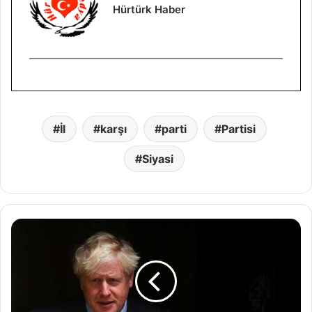
Hürtürk Haber
İl
karşı
parti
Partisi
Siyasi
S
o
n
d
a
k