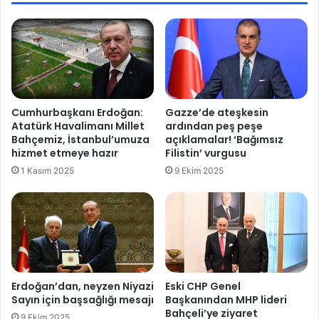
a
n
r
a
g
y
e
r
r
ı
i
l
d
d
Cumhurbaşkanı Erdoğan:
Gazze’de ateşkesin
ö
ı
Atatürk Havalimanı Millet
ardından peş peşe
n
Bahçemiz, İstanbul’umuza
açıklamalar! ‘Bağımsız
d
hizmet etmeye hazır
Filistin’ vurgusu
ü
1 Kasım 2025
9 Ekim 2025
!
B
a
ş
b
a
k
a
Erdoğan’dan, neyzen Niyazi
Eski CHP Genel
n
Sayın için başsağlığı mesajı
Başkanından MHP lideri
J
Bahçeli’ye ziyaret
9 Ekim 2025