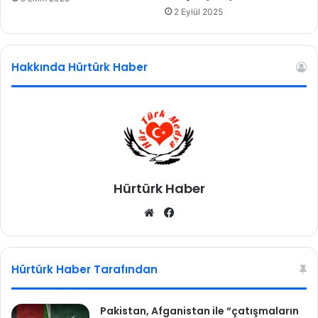
o
2 Eylül 2025
h
n
s
Hakkında Hürtürk Haber
o
n
a
ç
ı
k
l
a
Hürtürk Haber
d
ı
We
Fa
:
b
ce
D
u
sit
bo
r
esi
ok
Hürtürk Haber Tarafından
u
m
v
Pakistan, Afganistan ile “çatışmaların