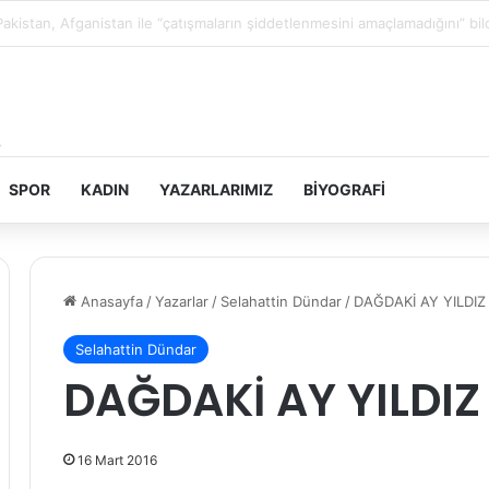
Filistin topraklarını gasbeden İsrailliler, Batı Şeria’da 3 kasabaya saldırdı
SPOR
KADIN
YAZARLARIMIZ
BIYOGRAFI
Anasayfa
/
Yazarlar
/
Selahattin Dündar
/
DAĞDAKİ AY YILDIZ
Selahattin Dündar
DAĞDAKİ AY YILDIZ
16 Mart 2016