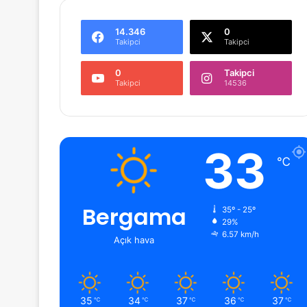
14.346
0
Takipci
Takipci
0
Takipci
Takipci
14536
33
℃
Bergama
35º - 25º
29%
6.57 km/h
Açık hava
35
34
37
36
37
℃
℃
℃
℃
℃