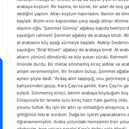
arabaya koştum. Bir kazma, iki kürek, bir adet de boş 
dediğini yaptım. Atları koştum hazırladım. Benim de bin
başladı. Bizim evin kapısından çıkıp aşağı döner dönme
dayının oğlu “Şemmet Gümüş” ağabey kapıda bekliyordu
saydığım rahmetli Şemmet ağabey de arabaya bindi. Atlar
at arabasını köy aşağı sürmeye başladı. Atakişi Dedeni
saydığım “Bilal Köseli” ağabey de arabaya bindi. At ara
atların yönünü döndürdü ve köy yukarı sürdü. Rahmetli
önünde durdu. Bir miktar sönmemiş kireç aldılar ve ara
anlam verememiştim. Bir fırsatını bulup, Şemmet ağab
aynen şöyle dedi: “Ardaş altın tappışığ, onu getirmeye 
bahçesinden geçip, Kars Çayı’na geldik. Kars Çayı’nı ge
eyledi. Sönmemiş kireci, benim arabaya koyduğum boş t
Dolayısıyla bir teneke sulu kireç hazır hale gelmiş old
yolunu tuttuk. Bu işin bir altın işi olmadığını anlayınc
gittiğimizi tekrar sordum. Dağa bir işaret yapacaklarını 
öğrenememiştim. Ardos yolundaki hemzemin tren yoluna 
ağabeyim, tren yoluna paralel Kars’a doğru sola döndü. 