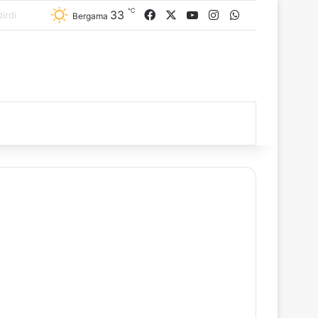
℃
33
Facebook
X
YouTube
Instagram
WhatsApp
Bergama