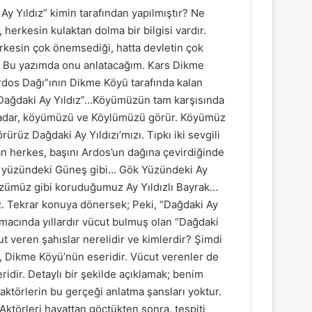
 Yıldız” kimin tarafından yapılmıştır? Ne
 herkesin kulaktan dolma bir bilgisi vardır.
kesin çok önemsediği, hatta devletin çok
? Bu yazımda onu anlatacağım. Kars Dikme
rdos Dağı”ının Dikme Köyü tarafında kalan
“Dağdaki Ay Yıldız”…Köyümüzün tam karşısında
kadar, köyümüzü ve Köylümüzü görür. Köyümüz
üz Dağdaki Ay Yıldızı’mızı. Tıpkı iki sevgili
 herkes, başını Ardos’un dağına çevirdiğinde
Gök yüzündeki Güneş gibi… Gök Yüzündeki Ay
özümüz gibi koruduğumuz Ay Yıldızlı Bayrak…
z. Tekrar konuya dönersek; Peki, “Dağdaki Ay
yamacında yıllardır vücut bulmuş olan “Dağdaki
ut veren şahıslar nerelidir ve kimlerdir? Şimdi
, Dikme Köyü’nün eseridir. Vücut verenler de
dir. Detaylı bir şekilde açıklamak; benim
ktörlerin bu gerçeği anlatma şansları yoktur.
 Aktörleri hayattan göçtükten sonra, tespiti