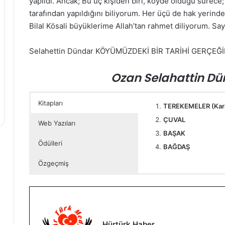
yapıldı. Ancak; Bu üç kişiden biri, köyde olduğu sürece;
tarafından yapıldığını biliyorum. Her üçü de hak yeri
Bilal Kösali büyüklerime Allah’tan rahmet diliyorum. Say
Selahettin Dündar KÖYÜMÜZDEKİ BİR TARİHİ GERÇE
Ozan Selahattin D
Kitapları
TEREKEMELER (Kara
ÇUVAL
Web Yazıları
BAŞAK
Ödülleri
BAĞDAŞ
Özgeçmiş
1. T.C KÜLTÜR BAKANLIĞI
Öğretmen, Halk Ozanı, Araş
Şairleri Arası,
gelenlerindendir. Adına B
”İsrâfı Önle
ÖDÜLÜ;
Selaheddin DÜNDAR, 1946
İlkokulu doğduğu köyde; 
Eğitim Enstitüsünün Fen
Hürtürk Haber
2. T.C. KÜLTÜR ve TURİZ