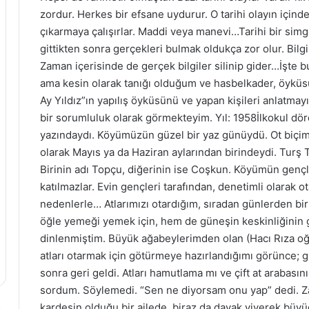
zordur. Herkes bir efsane uydurur. O tarihi olayın içind
çıkarmaya çalışırlar. Maddi veya manevi…Tarihi bir simg
gittikten sonra gerçekleri bulmak oldukça zor olur. Bilgi 
Zaman içerisinde de gerçek bilgiler silinip gider…İşte
ama kesin olarak tanığı olduğum ve hasbelkader, öyküs
Ay Yıldız”ın yapılış öyküsünü ve yapan kişileri anlatmayı
bir sorumluluk olarak görmekteyim. Yıl: 1958İlkokul dörd
yazındaydı. Köyümüzün güzel bir yaz günüydü. Ot biçim
olarak Mayıs ya da Haziran aylarından birindeydi. Turş T
Birinin adı Topçu, diğerinin ise Coşkun. Köyümün gençleri 
katılmazlar. Evin gençleri tarafından, denetimli olarak 
nedenlerle… Atlarımızı otardığım, sıradan günlerden bi
öğle yemeği yemek için, hem de güneşin keskinliğinin g
dinlenmiştim. Büyük ağabeylerimden olan (Hacı Rıza oğl
atları otarmak için götürmeye hazırlandığımı görünce; g
sonra geri geldi. Atları hamutlama mı ve çift at arabas
sordum. Söylemedi. “Sen ne diyorsam onu yap” dedi. Zat
kardeşin olduğu bir ailede, biraz da dayak yiyerek büy