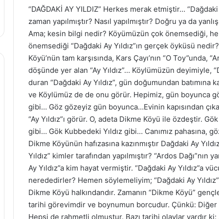
“DAĞDAKİ AY YILDIZ” Herkes merak etmiştir… “Dağdaki Ay
zaman yapılmıştır? Nasıl yapılmıştır? Doğru ya da yanlış,
Ama; kesin bilgi nedir? Köyümüzün çok önemsediği, her
önemsediği “Dağdaki Ay Yıldız”ın gerçek öyküsü nedir
Köyü’nün tam karşısında, Kars Çayı’nın “O Toy”unda, “A
döşünde yer alan “Ay Yıldız”… Köylümüzün deyimiyle, 
duran “Dağdaki Ay Yıldız”, gün doğumundan batımına 
ve Köylümüz de de onu görür. Hepimiz, gün boyunca görür
gibi… Göz gözeyiz gün boyunca…Evinin kapısından çıkan
“Ay Yıldız”ı görür. O, adeta Dikme Köyü ile özdeştir. 
gibi… Gök Kubbedeki Yıldız gibi… Canımız pahasına, g
Dikme Köyünün hafızasına kazınmıştır Dağdaki Ay Yıldı
Yıldız” kimler tarafından yapılmıştır? “Ardos Dağı”nın 
Ay Yıldız”a kim hayat vermiştir. “Dağdaki Ay Yıldız”a vüc
nerededirler? Hemen söylemeliyim; “Dağdaki Ay Yıldız”
Dikme Köyü halkındandır. Zamanın “Dikme Köyü” gençleri
tarihi görevimdir ve boynumun borcudur. Çünkü: Diğer a
Hepsi de rahmetli olmuştur. Bazı tarihi olaylar vardır ki: