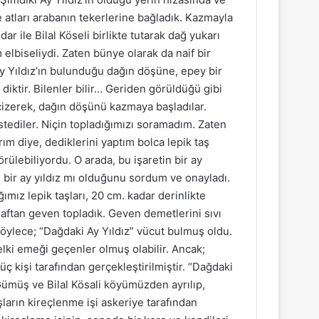
e atları arabanın tekerlerine bağladık. Kazmayla
r ile Bilal Köseli birlikte tutarak dağ yukarı
m elbiseliydi. Zaten bünye olarak da naif bir
y Yıldız’ın bulunduğu dağın döşüne, epey bir
diktir. Bilenler bilir… Geriden görüldüğü gibi
 çizerek, dağın döşünü kazmaya başladılar.
tediler. Niçin topladığımızı soramadım. Zaten
ım diye, dediklerini yaptım bolca lepik taş
örülebiliyordu. O arada, bu işaretin bir ay
r ay yıldız mı olduğunu sordum ve onayladı.
ımız lepik taşları, 20 cm. kadar derinlikte
raftan geven topladık. Geven demetlerini sıvı
Böylece; “Dağdaki Ay Yıldız” vücut bulmuş oldu.
belki emeği geçenler olmuş olabilir. Ancak;
 üç kişi tarafından gerçekleştirilmiştir. “Dağdaki
Gümüş ve Bilal Kösali köyümüzden ayrılıp,
şların kireçlenme işi askeriye tarafından