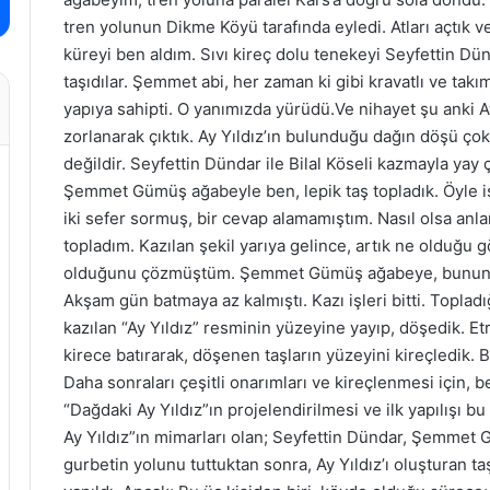
tren yolunun Dikme Köyü tarafında eyledi. Atları açtık v
küreyi ben aldım. Sıvı kireç dolu tenekeyi Seyfettin Dünda
taşıdılar. Şemmet abi, her zaman ki gibi kravatlı ve takı
yapıya sahipti. O yanımızda yürüdü.Ve nihayet şu anki A
zorlanarak çıktık. Ay Yıldız’ın bulunduğu dağın döşü çok 
değildir. Seyfettin Dündar ile Bilal Köseli kazmayla yay
Şemmet Gümüş ağabeyle ben, lepik taş topladık. Öyle is
iki sefer sormuş, bir cevap alamamıştım. Nasıl olsa anlar
topladım. Kazılan şekil yarıya gelince, artık ne olduğu g
olduğunu çözmüştüm. Şemmet Gümüş ağabeye, bunun bi
Akşam gün batmaya az kalmıştı. Kazı işleri bitti. Topladığ
kazılan “Ay Yıldız” resminin yüzeyine yayıp, döşedik. Et
kirece batırarak, döşenen taşların yüzeyini kireçledik. 
Daha sonraları çeşitli onarımları ve kireçlenmesi için, 
“Dağdaki Ay Yıldız”ın projelendirilmesi ve ilk yapılışı bu
Ay Yıldız”ın mimarları olan; Seyfettin Dündar, Şemmet 
gurbetin yolunu tuttuktan sonra, Ay Yıldız’ı oluşturan ta