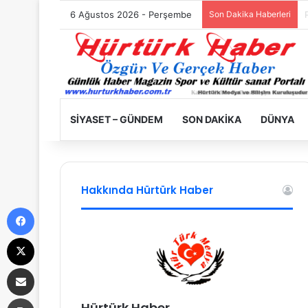
6 Ağustos 2026 - Perşembe
Son Dakika Haberleri
SIYASET – GÜNDEM
SON DAKIKA
DÜNYA
Hakkında Hürtürk Haber
Facebook
X
E-Posta ile paylaş
Yazdır
Hürtürk Haber