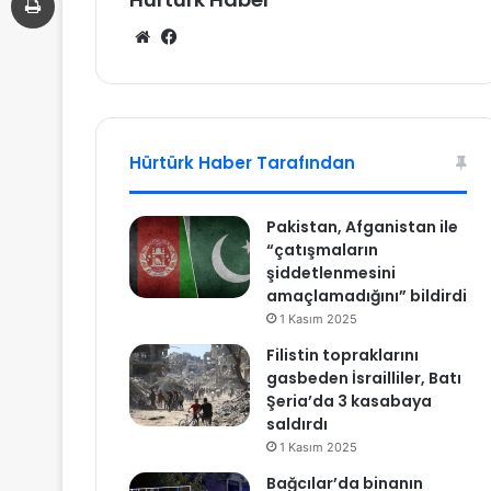
We
Fa
b
ce
sit
bo
esi
ok
Hürtürk Haber Tarafından
Pakistan, Afganistan ile
“çatışmaların
şiddetlenmesini
amaçlamadığını” bildirdi
1 Kasım 2025
Filistin topraklarını
gasbeden İsrailliler, Batı
Şeria’da 3 kasabaya
saldırdı
1 Kasım 2025
Bağcılar’da binanın