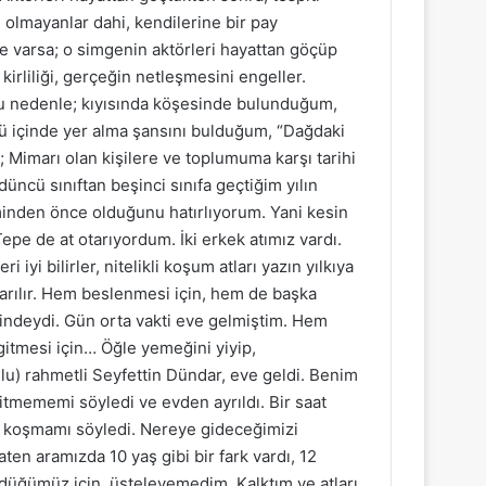
e olmayanlar dahi, kendilerine bir pay
e varsa; o simgenin aktörleri hayattan göçüp
kirliliği, gerçeğin netleşmesini engeller.
 bu nedenle; kıyısında köşesinde bulunduğum,
ü içinde yer alma şansını bulduğum, “Dağdaki
; Mimarı olan kişilere ve toplumuma karşı tarihi
üncü sınıftan beşinci sınıfa geçtiğim yılın
inden önce olduğunu hatırlıyorum. Yani kesin
epe de at otarıyordum. İki erkek atımız vardı.
iyi bilirler, nitelikli koşum atları yazın yılkıya
otarılır. Hem beslenmesi için, hem de başka
rindeydi. Gün orta vakti eve gelmiştim. Hem
itmesi için… Öğle yemeğini yiyip,
u) rahmetli Seyfettin Dündar, eve geldi. Benim
itmememi söyledi ve evden ayrıldı. Bir saat
ını koşmamı söyledi. Nereye gideceğimizi
en aramızda 10 yaş gibi bir fark vardı, 12
üdüğümüz için, üsteleyemedim. Kalktım ve atları