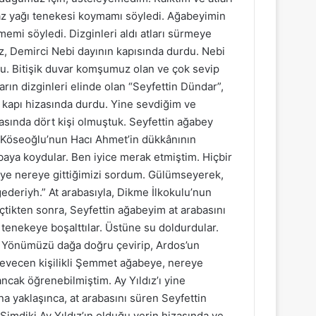
gaz yağı tenekesi koymamı söyledi. Ağabeyimin
memi söyledi. Dizginleri aldı atları sürmeye
z, Demirci Nebi dayının kapısında durdu. Nebi
. Bitişik duvar komşumuz olan ve çok sevip
ın dizginleri elinde olan “Seyfettin Dündar”,
n kapı hizasında durdu. Yine sevdiğim ve
basında dört kişi olmuştuk. Seyfettin ağabey
 Köseoğlu’nun Hacı Ahmet’in dükkânının
baya koydular. Ben iyice merak etmiştim. Hiçbir
eye nereye gittiğimizi sordum. Gülümseyerek,
gederiyh.” At arabasıyla, Dikme İlkokulu’nun
çtikten sonra, Seyfettin ağabeyim at arabasını
enekeye boşalttılar. Üstüne su doldurdular.
u. Yönümüzü dağa doğru çevirip, Ardos’un
a, sevecen kişilikli Şemmet ağabeye, nereye
ancak öğrenebilmiştim. Ay Yıldız’ı yine
yaklaşınca, at arabasını süren Seyfettin
Şimdiki Ay Yıldız’ın olduğu yerin hizasında ve