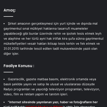
Amaç:
Şirket amacının gerçekleşmesi için yurt içinde ve dışında mal
gayrimenkul sınai mülkiyet haklarına tasarrufi muameleler
yapabileceği gibi bunlar üzerinde rehin ve ipotek tesis etmek leyh
ve alayhine ve her türlü ayni hak irtifak kira şufa sükna gayrimenkul
mükellefiyetleri vesair hakları iktisap tesis terkin ve fek etmek ve
31.01.2015 tarihinde tescil edilen tadil mukavelesinde yazılı olan
diğer işler.
Faaliye Konusu :
Gazetecilik, gazete matbaa basımı, elektronik ortamda veya
basılı şekilde yayını ve satışı ile ulusal ve uluslararası düzeyde
Radyo programları ve yayıcılığı televizyon programları, televizyon,
video, film ve reklam yapım ve tanıtım işleri.
''internet sitesinde yayınlanan yazı, haber ve fotoğrafların her
türlü telif hakkı
Hürtürk Medya ve Bilişim
’e aittir. İzin alınmadan,