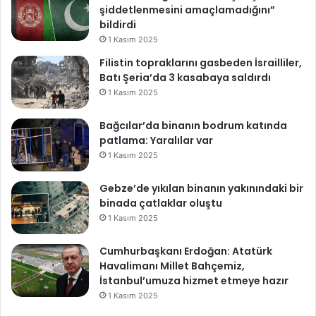
o
şiddetlenmesini amaçlamadığını”
ğ
bildirdi
a
1 Kasım 2025
n
Filistin topraklarını gasbeden İsrailliler,
’
Batı Şeria’da 3 kasabaya saldırdı
ı
1 Kasım 2025
n
a
Bağcılar’da binanın bodrum katında
i
patlama: Yaralılar var
l
e
1 Kasım 2025
s
i
Gebze’de yıkılan binanın yakınındaki bir
n
binada çatlaklar oluştu
i
1 Kasım 2025
n
i
Cumhurbaşkanı Erdoğan: Atatürk
ç
Havalimanı Millet Bahçemiz,
i
İstanbul’umuza hizmet etmeye hazır
n
1 Kasım 2025
d