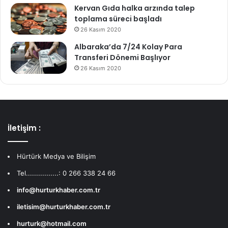
Kervan Gıda halka arzında talep
toplama süreci başladı
26 Kasım 2020
Albaraka’da 7/24 Kolay Para
Transferi Dönemi Başlıyor
26 Kasım 2020
İletişim :
Hürtürk Medya ve Bilişim
Tel................: 0 266 338 24 66
info@hurturkhaber.com.tr
iletisim@hurturkhaber.com.tr
hurturk@hotmail.com