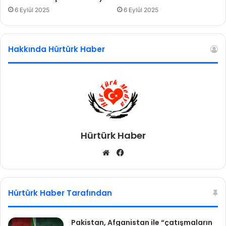
:
6 Eylül 2025
6 Eylül 2025
S
i
y
Hakkında Hürtürk Haber
a
s
i
h
a
s
a
r
Hürtürk Haber
b
u
We
Fa
d
b
ce
e
sit
bo
f
esi
ok
a
Hürtürk Haber Tarafından
E
r
d
Pakistan, Afganistan ile “çatışmaların