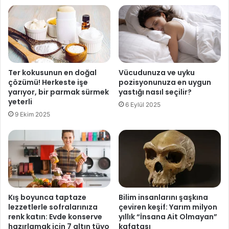
a
l
n
s
ı
e
n
ç
p
i
e
m
r
Ter kokusunun en doğal
Vücudunuza ve uyku
i
d
çözümü! Herkeste işe
pozisyonunuza en uygun
u
e
yarıyor, bir parmak sürmek
yastığı nasıl seçilir?
n
a
yeterli
6 Eylül 2025
u
r
9 Ekim 2025
t
k
m
a
a
s
y
ı
ı
n
n
ı
y
a
Kış boyunca taptaze
Bilim insanlarını şaşkına
z
lezzetlerle sofralarınıza
çeviren keşif: Yarım milyon
renk katın: Evde konserve
yıllık “İnsana Ait Olmayan”
d
hazırlamak için 7 altın tüyo
kafatası
ı