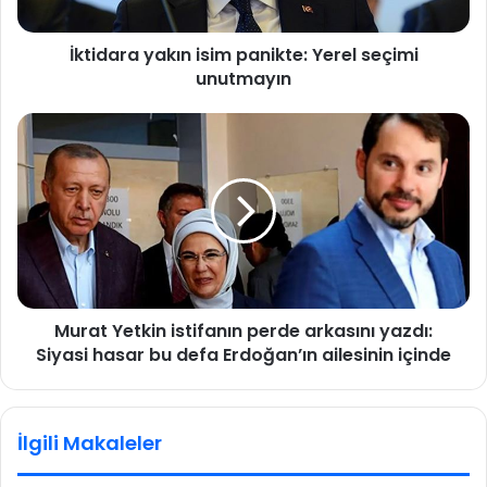
a
y
İktidara yakın isim panikte: Yerel seçimi
a
unutmayın
k
ı
n
M
i
u
s
r
i
a
m
t
p
Y
a
e
n
t
i
k
k
Murat Yetkin istifanın perde arkasını yazdı:
i
t
Siyasi hasar bu defa Erdoğan’ın ailesinin içinde
n
e
i
:
s
Y
t
İlgili Makaleler
e
i
r
f
e