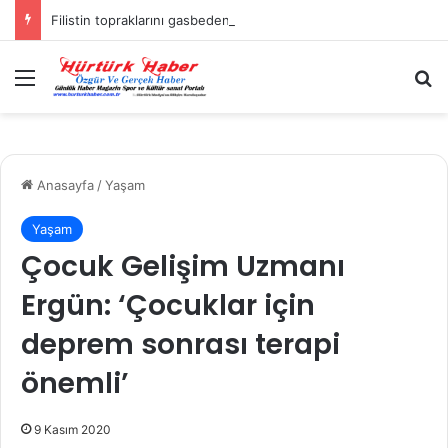
Filistin topraklarını gasbeden İsrailliler, Batı Şeria’da 3 kasabaya saldırdı
Menü
A
Anasayfa
/
Yaşam
Yaşam
Çocuk Gelişim Uzmanı
Ergün: ‘Çocuklar için
deprem sonrası terapi
önemli’
9 Kasım 2020