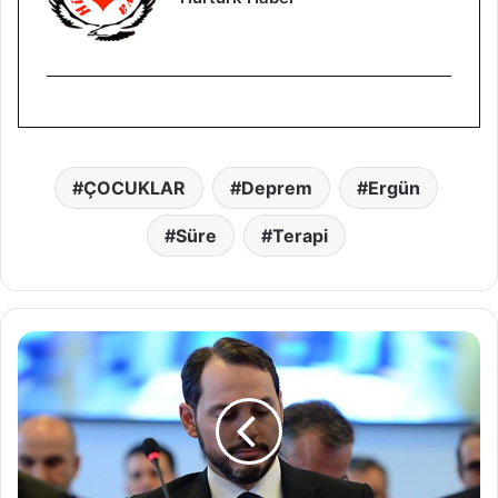
ÇOCUKLAR
Deprem
Ergün
Süre
Terapi
İ
k
t
i
d
a
r