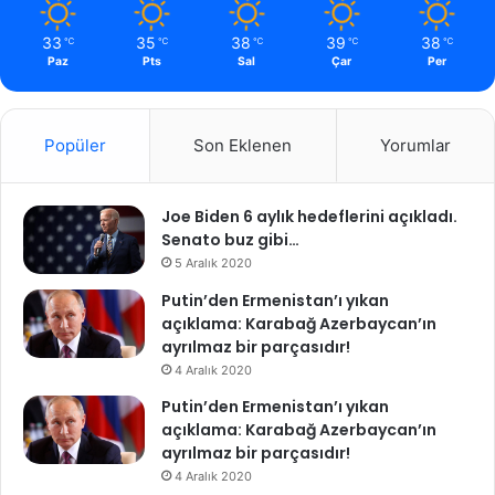
33
35
38
39
38
℃
℃
℃
℃
℃
Paz
Pts
Sal
Çar
Per
Popüler
Son Eklenen
Yorumlar
Joe Biden 6 aylık hedeflerini açıkladı.
Senato buz gibi…
5 Aralık 2020
Putin’den Ermenistan’ı yıkan
açıklama: Karabağ Azerbaycan’ın
ayrılmaz bir parçasıdır!
4 Aralık 2020
Putin’den Ermenistan’ı yıkan
açıklama: Karabağ Azerbaycan’ın
ayrılmaz bir parçasıdır!
4 Aralık 2020