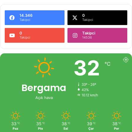
14.346
0
Takipci
Takipci
0
Takipci
Takipci
14536
32
℃
Bergama
33º - 26º
42%
10.12 km/h
Açık hava
33
35
38
39
38
℃
℃
℃
℃
℃
Paz
Pts
Sal
Çar
Per