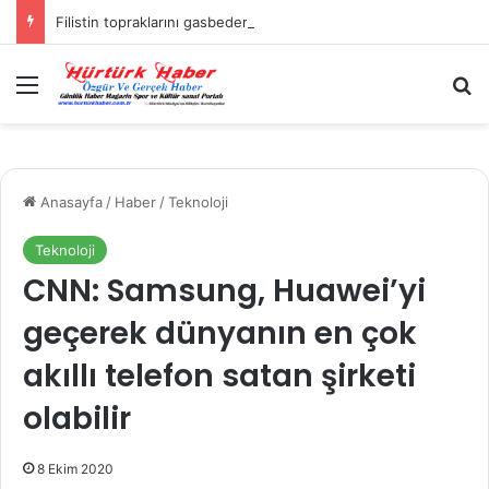
Filistin topraklarını gasbeden İsrailliler, Batı Şeria’da 3 kasabaya saldırdı
Menü
A
Anasayfa
/
Haber
/
Teknoloji
Teknoloji
CNN: Samsung, Huawei’yi
geçerek dünyanın en çok
akıllı telefon satan şirketi
olabilir
8 Ekim 2020