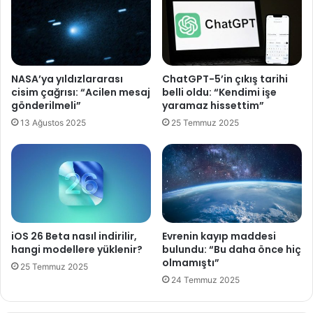
m
a
v
n
e
y
i
ü
s
z
NASA’ya yıldızlararası
ChatGPT-5’in çıkış tarihi
t
y
cisim çağrısı: “Acilen mesaj
belli oldu: “Kendimi işe
i
ü
gönderilmeli”
yaramaz hissettim”
k
z
13 Ağustos 2025
25 Temmuz 2025
r
e
a
e
r
ğ
i
i
ç
t
i
i
n
m
'
a
iOS 26 Beta nasıl indirilir,
Evrenin kayıp maddesi
g
ç
hangi modellere yüklenir?
bulundu: “Bu daha önce hiç
ü
ı
olmamıştı”
25 Temmuz 2025
v
k
24 Temmuz 2025
e
l
n
a