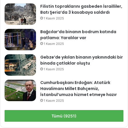
s
Filistin topraklarını gasbeden İsrailliler,
e
Batı Şeria’da 3 kasabaya saldırdı
r
v
1 Kasım 2025
i
s
Bağcılar’da binanın bodrum katında
l
patlama: Yaralılar var
e
1 Kasım 2025
r
i
Gebze’de yıkılan binanın yakınındaki bir
m
binada çatlaklar oluştu
i
1 Kasım 2025
z
h
Cumhurbaşkanı Erdoğan: Atatürk
a
Havalimanı Millet Bahçemiz,
z
İstanbul’umuza hizmet etmeye hazır
ı
1 Kasım 2025
r
Tümü (9251)