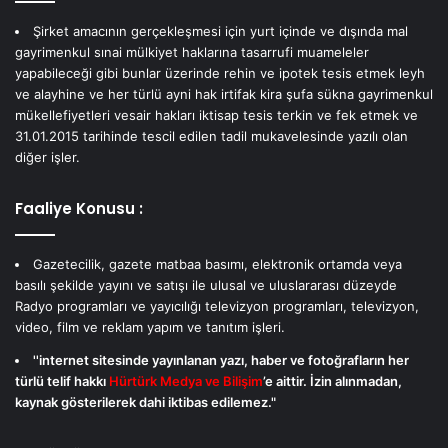
Şirket amacının gerçekleşmesi için yurt içinde ve dışında mal
gayrimenkul sınai mülkiyet haklarına tasarrufi muameleler
yapabileceği gibi bunlar üzerinde rehin ve ipotek tesis etmek leyh
ve alayhine ve her türlü ayni hak irtifak kira şufa sükna gayrimenkul
mükellefiyetleri vesair hakları iktisap tesis terkin ve fek etmek ve
31.01.2015 tarihinde tescil edilen tadil mukavelesinde yazılı olan
diğer işler.
Faaliye Konusu :
Gazetecilik, gazete matbaa basımı, elektronik ortamda veya
basılı şekilde yayını ve satışı ile ulusal ve uluslararası düzeyde
Radyo programları ve yayıcılığı televizyon programları, televizyon,
video, film ve reklam yapım ve tanıtım işleri.
''internet sitesinde yayınlanan yazı, haber ve fotoğrafların her
türlü telif hakkı
Hürtürk Medya ve Bilişim
’e aittir. İzin alınmadan,
kaynak gösterilerek dahi iktibas edilemez."