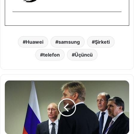
Huawei
samsung
Şirketi
telefon
Üçüncü
K
r
e
m
l
i
n
:
K