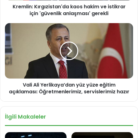
Kremlin: Kırgızistan'da kaos hakim ve istikrar
ı
için 'güvenlik anlaşması' gerekli
r
g
ı
V
z
a
i
l
s
i
t
A
a
l
n
i
'
Y
d
e
a
Vali Ali Yerlikaya’dan yüz yüze eğitim
r
k
açıklaması: Öğretmenlerimiz, servislerimiz hazır
l
a
i
o
k
s
a
İlgili Makaleler
h
y
a
a
k
’
i
d