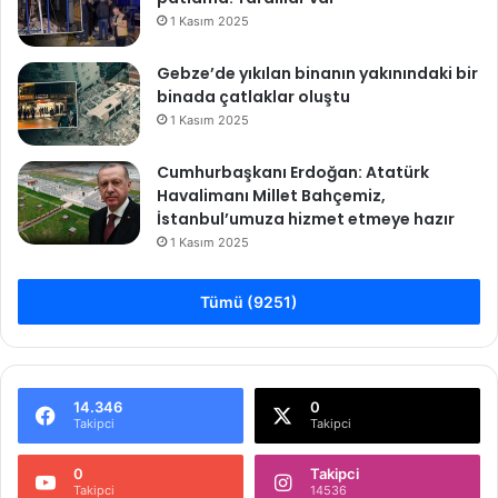
1 Kasım 2025
Gebze’de yıkılan binanın yakınındaki bir
binada çatlaklar oluştu
1 Kasım 2025
Cumhurbaşkanı Erdoğan: Atatürk
Havalimanı Millet Bahçemiz,
İstanbul’umuza hizmet etmeye hazır
1 Kasım 2025
Tümü (9251)
14.346
0
Takipci
Takipci
0
Takipci
Takipci
14536