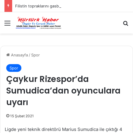
Filistin topraklarını gasbeden İsrailliler, Batı Şeria’da 3 kasabaya saldırdı
Menü
A
Anasayfa
/
Spor
Spor
Çaykur Rizespor’da
Sumudica’dan oyunculara
uyarı
15 Şubat 2021
Ligde yeni teknik direktörü Marius Sumudica ile çıktığı 4