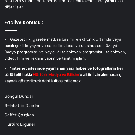
31.01.2015 tarihinde tescil edilen tadil mukavelesinde yazılı olan
diğer işler.
Faaliye Konusu :
Gazetecilik, gazete matbaa basımı, elektronik ortamda veya
basılı şekilde yayını ve satışı ile ulusal ve uluslararası düzeyde
Radyo programları ve yayıcılığı televizyon programları, televizyon,
video, film ve reklam yapım ve tanıtım işleri.
''internet sitesinde yayınlanan yazı, haber ve fotoğrafların her
türlü telif hakkı
Hürtürk Medya ve Bilişim
’e aittir. İzin alınmadan,
kaynak gösterilerek dahi iktibas edilemez."
Songül Dündar
Selahattin Dündar
Saffet Çalışkan
Hürtürk Ergüner