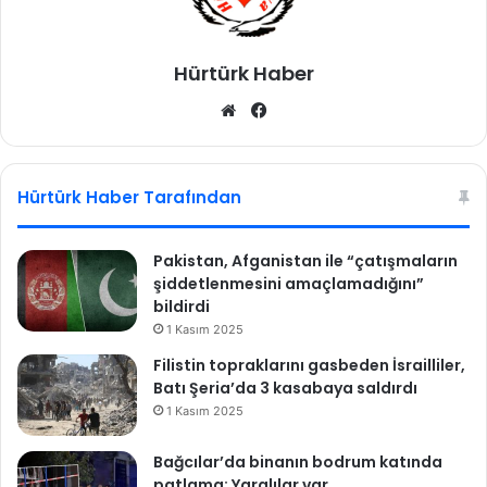
d
i
Hürtürk Haber
We
Fa
b
ce
sit
bo
esi
ok
Hürtürk Haber Tarafından
Pakistan, Afganistan ile “çatışmaların
şiddetlenmesini amaçlamadığını”
bildirdi
1 Kasım 2025
Filistin topraklarını gasbeden İsrailliler,
Batı Şeria’da 3 kasabaya saldırdı
1 Kasım 2025
Bağcılar’da binanın bodrum katında
patlama: Yaralılar var