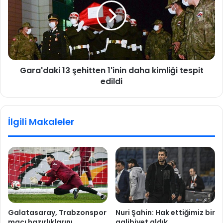
6
a
h
'
a
d
f
a
t
k
a
i
Gara'daki 13 şehitten 1'inin daha kimliği tespit
d
1
ı
edildi
3
r
ş
d
e
u
h
İlgili Makaleler
r
i
d
t
u
t
r
e
u
n
l
1
a
'
m
i
ı
n
Galatasaray, Trabzonspor
Nuri Şahin: Hak ettiğimiz bir
y
i
maçı hazırlıklarını
galibiyet aldık