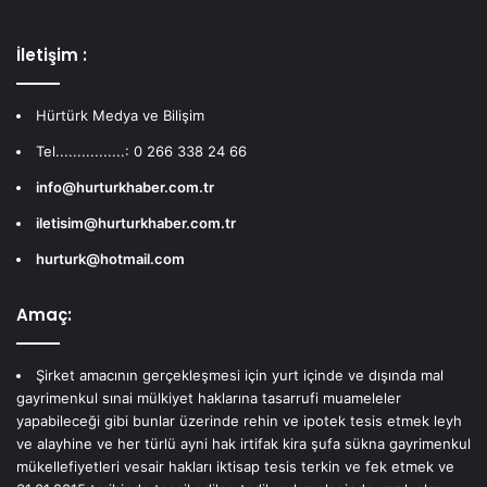
İletişim :
Hürtürk Medya ve Bilişim
Tel................: 0 266 338 24 66
info@hurturkhaber.com.tr
iletisim@hurturkhaber.com.tr
hurturk@hotmail.com
Amaç:
Şirket amacının gerçekleşmesi için yurt içinde ve dışında mal
gayrimenkul sınai mülkiyet haklarına tasarrufi muameleler
yapabileceği gibi bunlar üzerinde rehin ve ipotek tesis etmek leyh
ve alayhine ve her türlü ayni hak irtifak kira şufa sükna gayrimenkul
mükellefiyetleri vesair hakları iktisap tesis terkin ve fek etmek ve