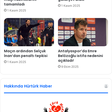
o
n
tamamladı
1 Kasım 2025
r
d
1 Kasım 2025
a
h
a
k
i
m
l
i
Maçın ardından Selçuk
Antalyaspor’da Emre
ğ
İnan’dan penaltı tepkisi
Belözoğlu istifa nedenini
i
açıkladı!
1 Kasım 2025
t
9 Ekim 2025
e
s
p
Hakkında Hürtürk Haber
i
t
e
d
i
l