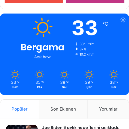
33
℃
Bergama
33º - 26º
37%
10.2 km/h
Açık hava
33
35
38
39
38
℃
℃
℃
℃
℃
Paz
Pts
Sal
Çar
Per
Popüler
Son Eklenen
Yorumlar
Joe Biden 6 aylık hedeflerini açıkladı.